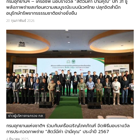
กรมอุทยานฯ – เครือซีพี มอบรางวัล “สัตว์มีค่า ป่ามีคุณ” ปีที่ 31 ชู
พลังภาพถ่ายสะท้อนความสมบูรณ์ระบบนิเวศไทย ปลุกจิตสำนึก
อนุรักษ์ทรัพยากรธรรมชาติอย่างยั่งยืน
20 กุมภาพันธ์ 2026
ข่าวผู้บริหารกระทรวง ทส.
กรมอุทยานแห่งชาติฯ ร่วมกับเครือเจริญโภคภัณฑ์ จัดพิธีมอบรางวัล
การประกวดภาพถ่าย “สัตว์มีค่า ป่ามีคุณ” ประจำปี 2567
4 มีนาคม 2025