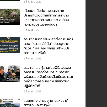
6 สิงหาคม 2569
เลียงผา! สัตว์ป่าสงวนหายาก
ปรากฏโชว์ตัวใกล้ที่ทำการอุทยาน
แห่งชาติเขาสามร้อยยอด สะท้อน
ความสมบูรณ์ของผืนป่า
6 สิงหาคม 2569
อธิบดีกรมอุทยานฯ​ สั่งตั้งกรรมการ
สอบ “หน.อช.สิมิลัน” ปมอนุญาต
“อ.วีระ” และคณะพักแรมฝ่าฝืนประ
กาศกรมฯ หรือไม่
6 สิงหาคม 2569
รมว.ทส. ส่งผู้แทนร่วมพิธีสวดพระ
อภิธรรม “ศักดิ์กรินทร์ วิชาจารย์”
พร้อมมอบเงินช่วยเหลือเยียวยาและ
ให้กำลังใจครอบครัวผู้เสียชีวิตขณะ
ปฏิบัติหน้าที่
6 สิงหาคม 2569
แถลงการณ์กรมอุทยานแห่งชาติ
สัตว์ป่า และพันธุ์พืช