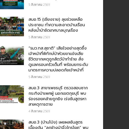
5 สิงหาคม 2569
สบอ.15 (เชียงราย) ลุยช่วยเหลือ
ประชาชน ทำความสะอาดบ้านเรือน
หลังน้ำป่าซัดเทศบาลบุญเรือง
5 สิงหาคม 2569
“รมว.ทส.สุชาติ” เสียใจอย่างสุดซึ้ง
เจ้าหน้าที่พิทักษ์ป่าห้วยขาแข้งเสีย
ชีวิตจากเหตุถูกสัตว์ป่าทำร้าย สั่ง
ดูแลครอบครัวเต็มที่ พร้อมยกระดับ
มาตรการความปลอดภัยเจ้าหน้าที่
5 สิงหาคม 2569
สบอ.3 สาขาเพชรบุรี ตรวจสอบซาก
กระทิงป่าเพศผู้ นอกเขตกุยบุรี พบ
ร่องรอยคล้ายถูกยิง เร่งชันสูตรหา
สาเหตุการตาย
4 สิงหาคม 2569
สบอ.3 (บ้านโป่ง) เผยผลชันสูตร
เบื้องต้น “ลูกช้างป่าจิ๋วไทรโยค” พบ