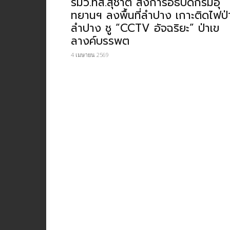
รมว.ทส.สุชาติ สั่งการอธิบดีกรมอุ
ทยานฯ ลงพื้นที่ลำปาง เกาะติดไฟป่
ลำปาง ชู “CCTV อัจฉริยะ” ป่าเข
ลางค์บรรพต
4 เมษายน 2569