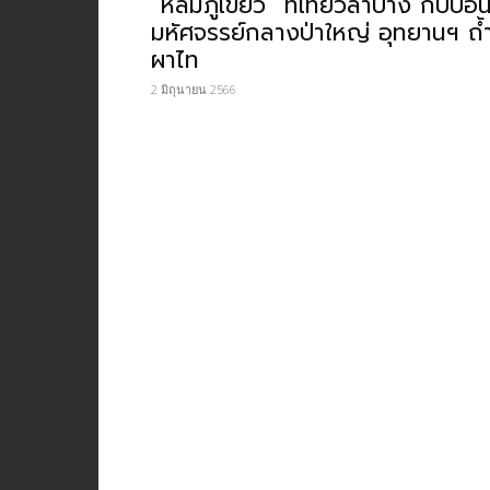
“หล่มภูเขียว” ที่เที่ยวลำปาง กับบ่อน
มหัศจรรย์กลางป่าใหญ่ อุทยานฯ ถ้
ผาไท
2 มิถุนายน 2566