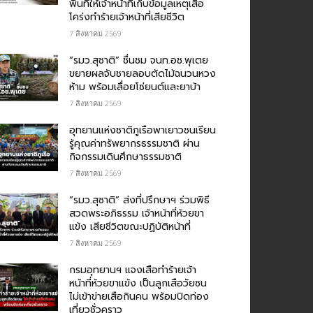
พื้นที่ให้เจ้าหน้าที่เก็บข้อมูลเหตุเสือ
โคร่งทำร้ายเจ้าหน้าที่เสียชีวิต
7 สิงหาคม 2569
“รมว.สุชาติ” ชื่นชม​ จนท.อช.พุเตย​
ขยายผลจับชายลอบตัดไม้ฉนวนหวง
ห้าม พร้อมเลื่อยโซ่ยนต์และยาบ้า
7 สิงหาคม 2569
อุทยานแห่งชาติภูเรือพาเยาวชนเรียน
รู้คุณค่าทรัพยากรธรรมชาติ ผ่าน
กิจกรรมเดินศึกษาธรรมชาติ
7 สิงหาคม 2569
“รมว.สุชาติ” ส่งที่ปรึกษาฯ ร่วมพิธี
สวดพระอภิธรรม เจ้าหน้าที่ห้วยขา
แข้ง เสียชีวิตขณะปฏิบัติหน้าที่
7 สิงหาคม 2569
กรม​อุทยานฯ แจงเสือทำร้ายเจ้า
หน้าที่ห้วยขาแข้ง เป็นลูกเสือวัยซน
ไม่เข้าข่ายเสือกินคน พร้อมปิดท่อง
เที่ยวชั่วคราว