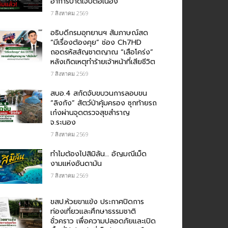
อาการบาดเจ็บต่อเนื่อง
7 สิงหาคม 2569
อธิบดีกรมอุทยานฯ สัมภาษณ์สด
“มีเรื่องต้องคุย” ช่อง Ch7HD
ถอดรหัสสัญชาตญาณ “เสือโคร่ง”
หลังเกิดเหตุทำร้ายเจ้าหน้าที่เสียชีวิต
7 สิงหาคม 2569
สบอ.4 สกัดจับขบวนการลอบขน
“ลิงกัง” สัตว์ป่าคุ้มครอง ซุกท้ายรถ
เก๋งผ่านจุดตรวจสุขสำราญ
จ.ระนอง
7 สิงหาคม 2569
ทำไมต้องไปสิมิลัน… อัญมณีเม็ด
งามแห่งอันดามัน
7 สิงหาคม 2569
ขสป.ห้วยขาแข้ง ประกาศปิดการ
ท่องเที่ยวและศึกษาธรรมชาติ
ชั่วคราว เพื่อความปลอดภัยและเปิด