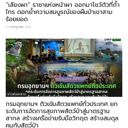
“เลียงผา” ราชาแห่งหน้าผา ออกมาโชว์ตัวที่ถ้ำ
ไทร ตอกย้ำความสมบูรณ์ของผืนป่าเขาสาม
ร้อยยอด
21 กรกฎาคม 2569
ข่าวส่วนกลาง
กรมอุทยานฯ ติวเข้มสัตวแพทย์ทั่วประเทศ ยก
ระดับการจัดการสุขภาพสัตว์ป่าสู่มาตรฐาน
สากล สร้างเครือข่ายรับมือวิกฤต สร้างสมดุล
คนกับสัตว์ป่า