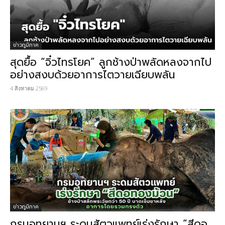
ข่าวภูมิภาค
สุดยื้อ​ “จิ๋วไทรโยค” ลูกช้างป่าพลัดหลงจากไป
อย่างสงบด้วยอาการไตวายเฉียบพลัน​
4 สิงหาคม 2569
ข่าวภูมิภาค
กรมอุทยานฯ ระดมสัตวแพทย์เร่งรักษา “สีดอ