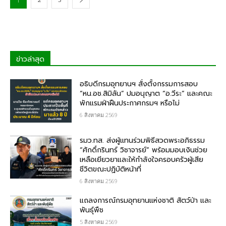
2
3
1
ข่าวล่าสุด
อธิบดีกรมอุทยานฯ​ สั่งตั้งกรรมการสอบ
“หน.อช.สิมิลัน” ปมอนุญาต “อ.วีระ” และคณะ
พักแรมฝ่าฝืนประกาศกรมฯ หรือไม่
6 สิงหาคม 2569
รมว.ทส. ส่งผู้แทนร่วมพิธีสวดพระอภิธรรม
“ศักดิ์กรินทร์ วิชาจารย์” พร้อมมอบเงินช่วย
เหลือเยียวยาและให้กำลังใจครอบครัวผู้เสีย
ชีวิตขณะปฏิบัติหน้าที่
6 สิงหาคม 2569
แถลงการณ์กรมอุทยานแห่งชาติ สัตว์ป่า และ
พันธุ์พืช
5 สิงหาคม 2569