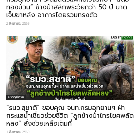
ทองม้วน” ช้างป่าสลักพระวัยกว่า 50 ปี บาด
เจ็บขาหลัง อาการโดยรวมทรงตัว
2 สิงหาคม 2569
ข่าวภูมิภาค
“รมว.สุชาติ” ขอบคุณ จนท.กรมอุทยานฯ​ ฝ่า
กระแสน้ำเชี่ยวช่วยชีวิต​ “ลูกช้างป่าไทรโยคพลัด
หลง” สั่งช่วยเหลือเต็มที่
1 สิงหาคม 2569