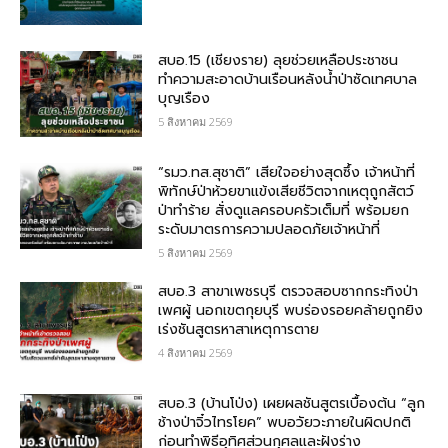
สบอ.15 (เชียงราย) ลุยช่วยเหลือประชาชน
ทำความสะอาดบ้านเรือนหลังน้ำป่าซัดเทศบาล
บุญเรือง
5 สิงหาคม 2569
“รมว.ทส.สุชาติ” เสียใจอย่างสุดซึ้ง เจ้าหน้าที่
พิทักษ์ป่าห้วยขาแข้งเสียชีวิตจากเหตุถูกสัตว์
ป่าทำร้าย สั่งดูแลครอบครัวเต็มที่ พร้อมยก
ระดับมาตรการความปลอดภัยเจ้าหน้าที่
5 สิงหาคม 2569
สบอ.3 สาขาเพชรบุรี ตรวจสอบซากกระทิงป่า
เพศผู้ นอกเขตกุยบุรี พบร่องรอยคล้ายถูกยิง
เร่งชันสูตรหาสาเหตุการตาย
4 สิงหาคม 2569
สบอ.3 (บ้านโป่ง) เผยผลชันสูตรเบื้องต้น “ลูก
ช้างป่าจิ๋วไทรโยค” พบอวัยวะภายในผิดปกติ
ก่อนทำพิธีอุทิศส่วนกุศลและฝังร่าง