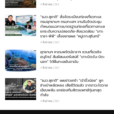
4 สิงหาคม 2569
“รมว.สุชาติ” สั่งจัดระเบียบท่องเที่ยวทะเล
กรมอุทยานฯ-กรมทะเลฯ ขานรับจัดประชุม
กำหนดแนวทางมาตรฐานท่องเที่ยวทางทะเล
ยกระดับความปลอดภัย-สิ่งแวดล้อม “เกาะ
ราชา-พีพี” เล็งขยายผล “หมู่เกาะสุรินทร์”
4 สิงหาคม 2569
อุทยานฯ หาดนพรัตน์ธาราฯ ชวนเที่ยวเชิง
อนุรักษ์ สัมผัสมนตร์เสน่ห์ “เกาะบิดะใน-บิดะ
นอก” ใต้ผืนทะเลอันดามัน
4 สิงหาคม 2569
“รมว.สุชาติ” เผยข่าวเศร้า “เจ้าจิ๋วน้อย” ลูก
ช้างป่าพลัดหลง เสียชีวิตแล้ว จากภาวะไตวาย
เฉียบพลัน ยกย่องทีมสัตวแพทย์ทุ่มเทสุด
กำลัง
4 สิงหาคม 2569