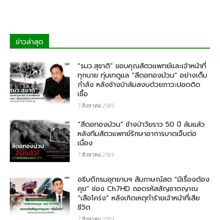
ข่าวล่าสุด
“รมว.สุชาติ” ขอบคุณสัตวแพทย์และเจ้าหน้าที่
ทุกนาย ทุ่มเทดูแล “สีดอทองม้วน” อย่างเต็ม
กำลัง หลังช้างป่าล้มสงบด้วยภาวะปอดติด
เชื้อ
7 สิงหาคม 2569
“สีดอทองม้วน” ช้างป่าวัยราว 50 ปี ล้มแล้ว
หลังทีมสัตวแพทย์รักษาอาการบาดเจ็บต่อ
เนื่อง
7 สิงหาคม 2569
อธิบดีกรมอุทยานฯ สัมภาษณ์สด “มีเรื่องต้อง
คุย” ช่อง Ch7HD ถอดรหัสสัญชาตญาณ
“เสือโคร่ง” หลังเกิดเหตุทำร้ายเจ้าหน้าที่เสีย
ชีวิต
7 สิงหาคม 2569