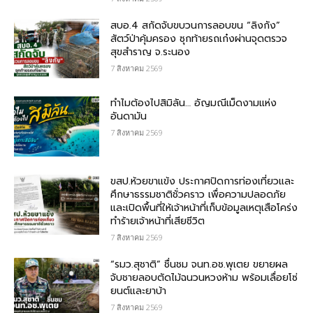
สบอ.4 สกัดจับขบวนการลอบขน “ลิงกัง”
สัตว์ป่าคุ้มครอง ซุกท้ายรถเก๋งผ่านจุดตรวจ
สุขสำราญ จ.ระนอง
7 สิงหาคม 2569
ทำไมต้องไปสิมิลัน… อัญมณีเม็ดงามแห่ง
อันดามัน
7 สิงหาคม 2569
ขสป.ห้วยขาแข้ง ประกาศปิดการท่องเที่ยวและ
ศึกษาธรรมชาติชั่วคราว เพื่อความปลอดภัย
และเปิดพื้นที่ให้เจ้าหน้าที่เก็บข้อมูลเหตุเสือโคร่ง
ทำร้ายเจ้าหน้าที่เสียชีวิต
7 สิงหาคม 2569
“รมว.สุชาติ” ชื่นชม​ จนท.อช.พุเตย​ ขยายผล
จับชายลอบตัดไม้ฉนวนหวงห้าม พร้อมเลื่อยโซ่
ยนต์และยาบ้า
7 สิงหาคม 2569