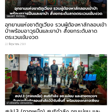
SMART PATROL
อุทยานแห่งชาติภูเวียง รวบผู้ต้องหาลักลอบเข้า
ป่าพร้อมอาวุธปืนและยาบ้า สั่งยกระดับลาด
ตระเวนเข้มงวด
22 มิถุนายน 2569
ข่าวป้องกัน ปราบปราม
สปป.3 (ภาคเหนือ) สนธิกำลัง อช.แม่ยม และ