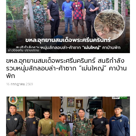
ข่าวป้องกัน ปราบปราม
ขหล.อุทยานสมเด็จพระศรีนครินทร์ สนธิกำลัง
รวบหนุ่มลักลอบล่า-ค้าซาก “เม่นใหญ่” คาบ้าน
พัก
16 กรกฎาคม 2569