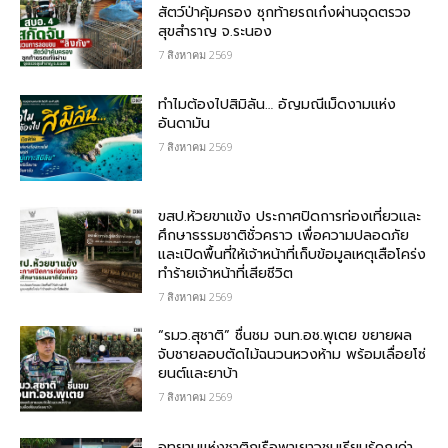
สัตว์ป่าคุ้มครอง ซุกท้ายรถเก๋งผ่านจุดตรวจ
สุขสำราญ จ.ระนอง
7 สิงหาคม 2569
ทำไมต้องไปสิมิลัน… อัญมณีเม็ดงามแห่ง
อันดามัน
7 สิงหาคม 2569
ขสป.ห้วยขาแข้ง ประกาศปิดการท่องเที่ยวและ
ศึกษาธรรมชาติชั่วคราว เพื่อความปลอดภัย
และเปิดพื้นที่ให้เจ้าหน้าที่เก็บข้อมูลเหตุเสือโคร่ง
ทำร้ายเจ้าหน้าที่เสียชีวิต
7 สิงหาคม 2569
“รมว.สุชาติ” ชื่นชม​ จนท.อช.พุเตย​ ขยายผล
จับชายลอบตัดไม้ฉนวนหวงห้าม พร้อมเลื่อยโซ่
ยนต์และยาบ้า
7 สิงหาคม 2569
อุทยานแห่งชาติภูเรือพาเยาวชนเรียนรู้คุณค่า