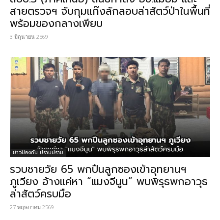
สายตรวจฯ จับกุมแก๊งลักลอบล่าสัตว์ป่าในพื้นที่
พร้อมของกลางเพียบ
3 มิถุนายน 2569
ข่าวป้องกัน ปราบปราม
รวบชายวัย 65 พกปืนลูกซองเข้าอุทยานฯ
ภูเวียง อ้างแค่หา “แมงจีนูน” พบพิรุธพกอาวุธ
ล่าสัตว์ครบมือ
27 พฤษภาคม 2569