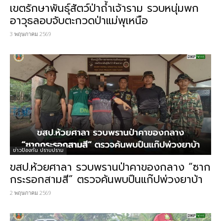
เขตรักษาพันธุ์สัตว์ป่าถ้ำเจ้าราม รวบหนุ่มพก
อาวุธลอบจับตะกวดป่าแม่พุเหนือ
3 พฤษภาคม 2569
ข่าวป้องกัน ปราบปราม
ขสป.ห้วยศาลา รวบพรานป่าคาของกลาง “ซาก
กระรอกสามสี” ตรวจค้นพบปืนแก๊ปพ่วงยาบ้า
2 พฤษภาคม 2569