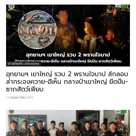
ข่าวป้องกัน ปราบปราม
อุทยานฯ เขาใหญ่ รวบ 2 พรานใจบาป ลักลอบ
ล่ากระจงควาย-อีเห็น กลางป่าเขาใหญ่ ยึดปืน-
ซากสัตว์เพียบ
15 พฤษภาคม 2569