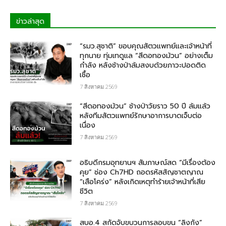
ข่าวล่าสุด
“รมว.สุชาติ” ขอบคุณสัตวแพทย์และเจ้าหน้าที่
ทุกนาย ทุ่มเทดูแล “สีดอทองม้วน” อย่างเต็ม
กำลัง หลังช้างป่าล้มสงบด้วยภาวะปอดติด
เชื้อ
7 สิงหาคม 2569
“สีดอทองม้วน” ช้างป่าวัยราว 50 ปี ล้มแล้ว
หลังทีมสัตวแพทย์รักษาอาการบาดเจ็บต่อ
เนื่อง
7 สิงหาคม 2569
อธิบดีกรมอุทยานฯ สัมภาษณ์สด “มีเรื่องต้อง
คุย” ช่อง Ch7HD ถอดรหัสสัญชาตญาณ
“เสือโคร่ง” หลังเกิดเหตุทำร้ายเจ้าหน้าที่เสีย
ชีวิต
7 สิงหาคม 2569
สบอ.4 สกัดจับขบวนการลอบขน “ลิงกัง”