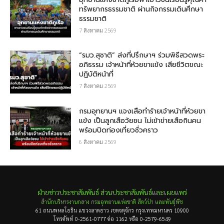
ทรัพยากรธรรมชาติ ผ่านกิจกรรมเดินศึกษา
ธรรมชาติ
7 สิงหาคม 2569
“รมว.สุชาติ” ส่งที่ปรึกษาฯ ร่วมพิธีสวดพระ
อภิธรรม เจ้าหน้าที่ห้วยขาแข้ง เสียชีวิตขณะ
ปฏิบัติหน้าที่
7 สิงหาคม 2569
กรม​อุทยานฯ แจงเสือทำร้ายเจ้าหน้าที่ห้วยขา
แข้ง เป็นลูกเสือวัยซน ไม่เข้าข่ายเสือกินคน
พร้อมปิดท่องเที่ยวชั่วคราว
6 สิงหาคม 2569
ฝ่ายข่าวประชาสัมพันธ์ ส่วนประชาสัมพันธ์และเผยแพร่
สำนักบริหารงานกลาง กรมอุทยานแห่งชาติ สัตว์ป่า และพันธุ์พืช
61 ถนนพหลโยธิน แขวงลาดยาว เขตจตุจักร กรุงเทพมหานคร 10900
โทรศัพท์ 0-2561-0777 ต่อ 1162 หรือ 0-2579-6549