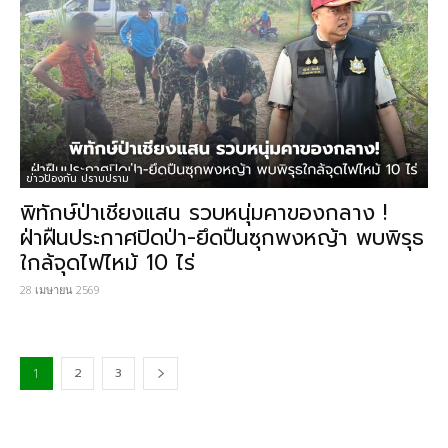
ข่าวป้องกัน ปราบปราม
พิทักษ์ป่าเชียงแสน รวบหนุ่มคาของกลาง !
ฝ่าฝืนประกาศปิดป่า-ยึดปืนซุกพงหญ้า พบพิรุธ
ใกล้จุดไฟไหม้ 10 ไร่
28 เมษายน 2569
2
3
1