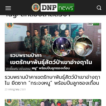
แท็ก
ลักลอบล่าสัตว์ป่า
Tag:
ลักลอบล่าสัตว์ป่า
ข่าวป้องกัน ปราบปราม
รวบพรานป่าคาเขตรักษาพันธุ์สัตว์ป่าเขาอ่างฤา
ไน ยึดซาก “กระจงหนู” พร้อมปืนลูกซองเถื่อน
23 กรกฎาคม 2569