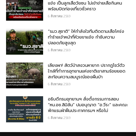
แข้ง เป็นลูกเสือวัยซน ไม่เข้าข่ายเสือกินคน
พร้อมปิดท่องเที่ยวชั่วคราว
6 สิงหาคม 2569
“รมว.สุชาติ” ให้กำลังใจทีมติดตามเสือโคร่ง
ทำร้ายเจ้าหน้าที่ห้วยขาแข้ง กำชับความ
ปลอดภัยสูงสุด
6 สิงหาคม 2569
เลียงผา! สัตว์ป่าสงวนหายาก ปรากฏโชว์ตัว
ใกล้ที่ทำการอุทยานแห่งชาติเขาสามร้อยยอด
สะท้อนความสมบูรณ์ของผืนป่า
6 สิงหาคม 2569
อธิบดีกรมอุทยานฯ​ สั่งตั้งกรรมการสอบ
“หน.อช.สิมิลัน” ปมอนุญาต “อ.วีระ” และคณะ
พักแรมฝ่าฝืนประกาศกรมฯ หรือไม่
6 สิงหาคม 2569