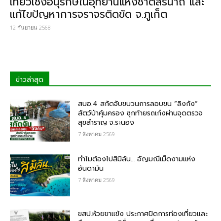
เที่ยวเชิงอนุรักษ์ในอุทยานแห่งชาติสิรินาถ และ
แก้ไขปัญหาการจราจรติดขัด จ.ภูเก็ต
12 กันยายน 2568
ข่าวล่าสุด
สบอ.4 สกัดจับขบวนการลอบขน “ลิงกัง”
สัตว์ป่าคุ้มครอง ซุกท้ายรถเก๋งผ่านจุดตรวจ
สุขสำราญ จ.ระนอง
7 สิงหาคม 2569
ทำไมต้องไปสิมิลัน… อัญมณีเม็ดงามแห่ง
อันดามัน
7 สิงหาคม 2569
ขสป.ห้วยขาแข้ง ประกาศปิดการท่องเที่ยวและ