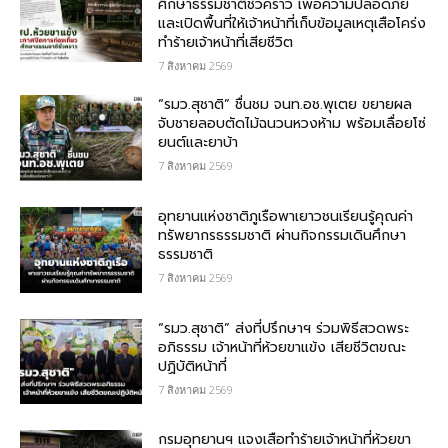
ศึกษาธรรมชาติชั่วคราว เพื่อความปลอดภัย
และเปิดพื้นที่ให้เจ้าหน้าที่เก็บข้อมูลเหตุเสือโคร่ง
ทำร้ายเจ้าหน้าที่เสียชีวิต
7 สิงหาคม 2569
“รมว.สุชาติ” ชื่นชม​ จนท.อช.พุเตย​ ขยายผล
จับชายลอบตัดไม้ฉนวนหวงห้าม พร้อมเลื่อยโซ่
ยนต์และยาบ้า
7 สิงหาคม 2569
อุทยานแห่งชาติภูเรือพาเยาวชนเรียนรู้คุณค่า
ทรัพยากรธรรมชาติ ผ่านกิจกรรมเดินศึกษา
ธรรมชาติ
7 สิงหาคม 2569
“รมว.สุชาติ” ส่งที่ปรึกษาฯ ร่วมพิธีสวดพระ
อภิธรรม เจ้าหน้าที่ห้วยขาแข้ง เสียชีวิตขณะ
ปฏิบัติหน้าที่
7 สิงหาคม 2569
กรม​อุทยานฯ แจงเสือทำร้ายเจ้าหน้าที่ห้วยขา