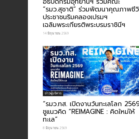
อธิบดีกรมอุทยานฯ ร่วมคณะ
“รมว.สุชาติ” ร่วมพัฒนาคุณภาพชีว
ประชาชนริมคลองเปรมฯ
เฉลิมพระเกียรติพระบรมราชินี​ฯ
14 มิถุนายน 2569
ข่าวผู้บริหาร
“รมว.ทส. เปิดงานวันทะเลโลก 256
ชูแนวคิด “REIMAGINE : คิดใหม่ให้
ทะเล”
8 มิถุนายน 2569