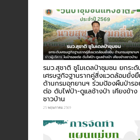
ข่าวผู้บริหาร
รมว.สุชาติ ชูโมเดลป่าชุมชน ยกระดั
เศรษฐกิจฐานรากคู่สิ่งแวดล้อมยั่งยื
ด้านกรมอุทยานฯ ร่วมป้องผืนป่ารอ
ต่อ ดับไฟป่า-ดูแลช้างป่า เคียงข้าง
ชาวบ้าน
25 พฤษภาคม 2569