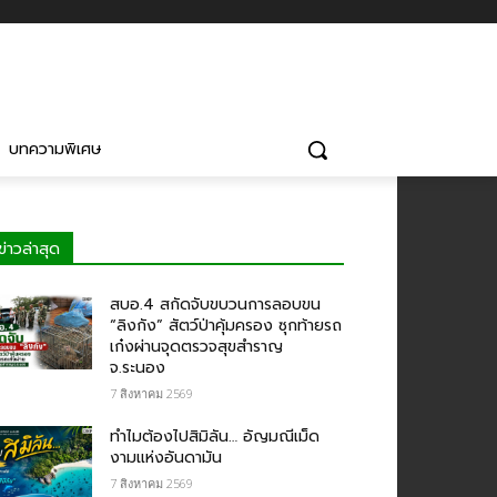
บทความพิเศษ
ข่าวล่าสุด
สบอ.4 สกัดจับขบวนการลอบขน
“ลิงกัง” สัตว์ป่าคุ้มครอง ซุกท้ายรถ
เก๋งผ่านจุดตรวจสุขสำราญ
จ.ระนอง
7 สิงหาคม 2569
ทำไมต้องไปสิมิลัน… อัญมณีเม็ด
งามแห่งอันดามัน
7 สิงหาคม 2569