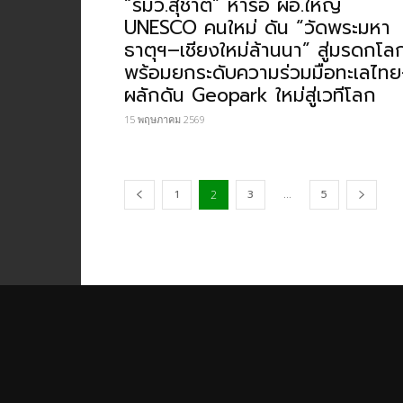
“รมว.สุชาติ” หารือ ผอ.ใหญ่
UNESCO คนใหม่ ดัน “วัดพระมหา
ธาตุฯ–เชียงใหม่ล้านนา” สู่มรดกโล
พร้อมยกระดับความร่วมมือทะเลไท
ผลักดัน Geopark ใหม่สู่เวทีโลก
15 พฤษภาคม 2569
1
3
...
5
2