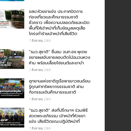
ขสป.ห้วยขาแข้ง ประกาศปิดการ
ท่องเที่ยวและศึกษาธรรมชาติ
ชั่วคราว เพื่อความปลอดภัยและเปิด
พื้นที่ให้เจ้าหน้าที่เก็บข้อมูลเหตุเสือ
โคร่งทำร้ายเจ้าหน้าที่เสียชีวิต
7 สิงหาคม 2569
“รมว.สุชาติ” ชื่นชม​ จนท.อช.พุเตย​
ขยายผลจับชายลอบตัดไม้ฉนวนหวง
ห้าม พร้อมเลื่อยโซ่ยนต์และยาบ้า
7 สิงหาคม 2569
อุทยานแห่งชาติภูเรือพาเยาวชนเรียน
รู้คุณค่าทรัพยากรธรรมชาติ ผ่าน
กิจกรรมเดินศึกษาธรรมชาติ
7 สิงหาคม 2569
“รมว.สุชาติ” ส่งที่ปรึกษาฯ ร่วมพิธี
สวดพระอภิธรรม เจ้าหน้าที่ห้วยขา
แข้ง เสียชีวิตขณะปฏิบัติหน้าที่
7 สิงหาคม 2569