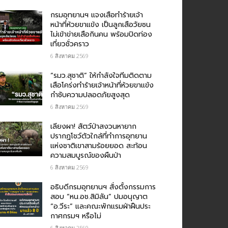
กรม​อุทยานฯ แจงเสือทำร้ายเจ้า
หน้าที่ห้วยขาแข้ง เป็นลูกเสือวัยซน
ไม่เข้าข่ายเสือกินคน พร้อมปิดท่อง
เที่ยวชั่วคราว
6 สิงหาคม 2569
“รมว.สุชาติ” ให้กำลังใจทีมติดตาม
เสือโคร่งทำร้ายเจ้าหน้าที่ห้วยขาแข้ง
กำชับความปลอดภัยสูงสุด
6 สิงหาคม 2569
เลียงผา! สัตว์ป่าสงวนหายาก
ปรากฏโชว์ตัวใกล้ที่ทำการอุทยาน
แห่งชาติเขาสามร้อยยอด สะท้อน
ความสมบูรณ์ของผืนป่า
6 สิงหาคม 2569
อธิบดีกรมอุทยานฯ​ สั่งตั้งกรรมการ
สอบ “หน.อช.สิมิลัน” ปมอนุญาต
“อ.วีระ” และคณะพักแรมฝ่าฝืนประ
กาศกรมฯ หรือไม่
6 สิงหาคม 2569