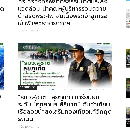
กระทรวงทรัพยากรธรรมชาติและสิ่ง
ิต
แวดล้อม นำคณะผู้บริหารร่วมถวาย
น้ำสรงพระศพ สมเด็จพระเจ้าลูกเธอ
เจ้าฟ้าพัชรกิติยาภาฯ
13 มิถุนายน 2569
ข่าวผู้บริหาร
9
“รมว.สุชาติ” ลุยภูเก็ต เตรียมยก
ระดับ “อุทยานฯ สิรินาถ” ดันท่าเทียบ
เรือลอยน้ำส่งเสริมท่องเที่ยวแก้วิกฤต
รถติด
7 มิถุนายน 2569