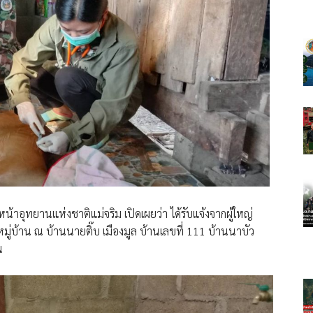
้าอุทยานแห่งชาติแม่จริม เปิดเผยว่า ได้รับแจ้งจากผู้ใหญ่
มู่บ้าน ณ บ้านนายติ๊บ เมืองมูล บ้านเลขที่ 111 บ้านนาบัว
น