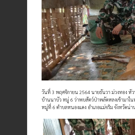
วันที่ 3​ พฤศจิกายน 2564 นายธันวา ม่วงทอง หัวหน
บ้านนาบัว หมู่ 6 ว่าพบสัตว์ป่าพลัดหลงเข้ามาในห
หมู่ที่ 6 ตำบลหนองแดง อำเภอแม่จริม จังหวัดน่า