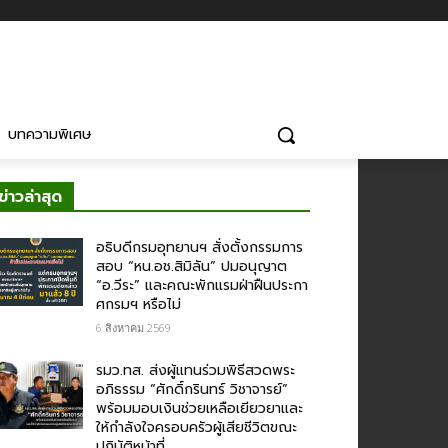
บทความพิเศษ
ข่าวล่าสุด
อธิบดีกรมอุทยานฯ​ สั่งตั้งกรรมการ
สอบ “หน.อช.สิมิลัน” ปมอนุญาต
“อ.วีระ” และคณะพักแรมฝ่าฝืนประกา
ศกรมฯ หรือไม่
6 สิงหาคม 2569
รมว.ทส. ส่งผู้แทนร่วมพิธีสวดพระ
อภิธรรม “ศักดิ์กรินทร์ วิชาจารย์”
พร้อมมอบเงินช่วยเหลือเยียวยาและ
ให้กำลังใจครอบครัวผู้เสียชีวิตขณะ
ปฏิบัติหน้าที่