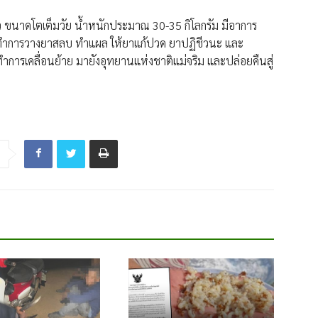
ว​ ขนาดโตเต็มวัย น้ำหนักประมาณ 30-35 กิโลกรัม มีอาการ
งได้ทำการวางยาสลบ ทำแผล ให้ยาแก้ปวด ยาปฏิชีวนะ และ
ทำการเคลื่อนย้าย มายังอุทยานแห่งชาติแม่จริม และปล่อยคืนสู่