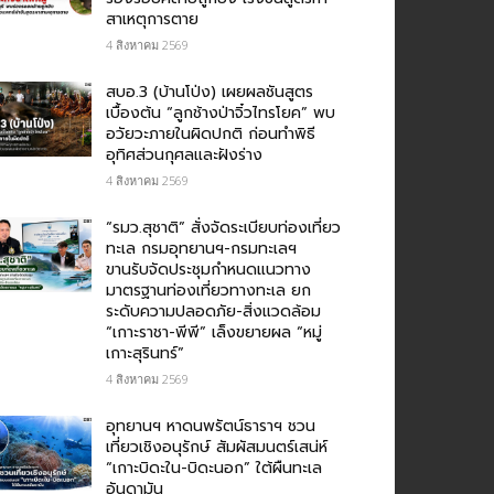
สาเหตุการตาย
4 สิงหาคม 2569
สบอ.3 (บ้านโป่ง) เผยผลชันสูตร
เบื้องต้น “ลูกช้างป่าจิ๋วไทรโยค” พบ
อวัยวะภายในผิดปกติ ก่อนทำพิธี
อุทิศส่วนกุศลและฝังร่าง
4 สิงหาคม 2569
“รมว.สุชาติ” สั่งจัดระเบียบท่องเที่ยว
ทะเล กรมอุทยานฯ-กรมทะเลฯ
ขานรับจัดประชุมกำหนดแนวทาง
มาตรฐานท่องเที่ยวทางทะเล ยก
ระดับความปลอดภัย-สิ่งแวดล้อม
“เกาะราชา-พีพี” เล็งขยายผล “หมู่
เกาะสุรินทร์”
4 สิงหาคม 2569
อุทยานฯ หาดนพรัตน์ธาราฯ ชวน
เที่ยวเชิงอนุรักษ์ สัมผัสมนตร์เสน่ห์
“เกาะบิดะใน-บิดะนอก” ใต้ผืนทะเล
อันดามัน