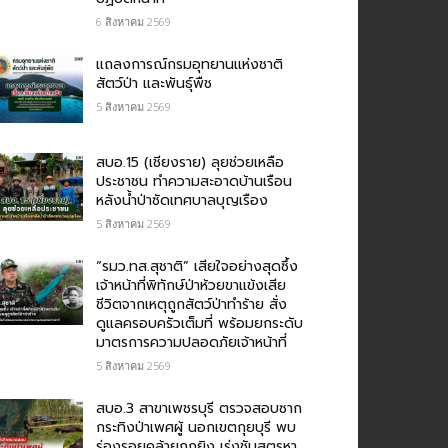
6 สิงหาคม 2569
แถลงการณ์กรมอุทยานแห่งชาติ
สัตว์ป่า และพันธุ์พืช
5 สิงหาคม 2569
สบอ.15 (เชียงราย) ลุยช่วยเหลือ
ประชาชน ทำความสะอาดบ้านเรือน
หลังน้ำป่าซัดเทศบาลบุญเรือง
5 สิงหาคม 2569
“รมว.ทส.สุชาติ” เสียใจอย่างสุดซึ้ง
เจ้าหน้าที่พิทักษ์ป่าห้วยขาแข้งเสีย
ชีวิตจากเหตุถูกสัตว์ป่าทำร้าย สั่ง
ดูแลครอบครัวเต็มที่ พร้อมยกระดับ
มาตรการความปลอดภัยเจ้าหน้าที่
5 สิงหาคม 2569
สบอ.3 สาขาเพชรบุรี ตรวจสอบซาก
กระทิงป่าเพศผู้ นอกเขตกุยบุรี พบ
ร่องรอยคล้ายถูกยิง เร่งชันสูตรหา