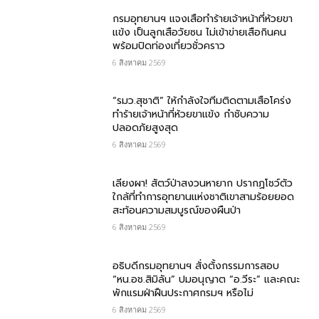
กรม​อุทยานฯ แจงเสือทำร้ายเจ้าหน้าที่ห้วยขา
แข้ง เป็นลูกเสือวัยซน ไม่เข้าข่ายเสือกินคน
พร้อมปิดท่องเที่ยวชั่วคราว
6 สิงหาคม 2569
“รมว.สุชาติ” ให้กำลังใจทีมติดตามเสือโคร่ง
ทำร้ายเจ้าหน้าที่ห้วยขาแข้ง กำชับความ
ปลอดภัยสูงสุด
6 สิงหาคม 2569
เลียงผา! สัตว์ป่าสงวนหายาก ปรากฏโชว์ตัว
ใกล้ที่ทำการอุทยานแห่งชาติเขาสามร้อยยอด
สะท้อนความสมบูรณ์ของผืนป่า
6 สิงหาคม 2569
อธิบดีกรมอุทยานฯ​ สั่งตั้งกรรมการสอบ
“หน.อช.สิมิลัน” ปมอนุญาต “อ.วีระ” และคณะ
พักแรมฝ่าฝืนประกาศกรมฯ หรือไม่
6 สิงหาคม 2569