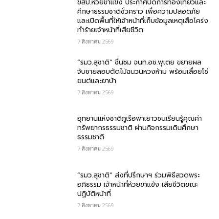
ขสป.ห้วยขาแข้ง ประกาศปิดการท่องเที่ยวและ
ศึกษาธรรมชาติชั่วคราว เพื่อความปลอดภัย
และเปิดพื้นที่ให้เจ้าหน้าที่เก็บข้อมูลเหตุเสือโคร่ง
ทำร้ายเจ้าหน้าที่เสียชีวิต
7 สิงหาคม 2569
“รมว.สุชาติ” ชื่นชม​ จนท.อช.พุเตย​ ขยายผล
จับชายลอบตัดไม้ฉนวนหวงห้าม พร้อมเลื่อยโซ่
ยนต์และยาบ้า
7 สิงหาคม 2569
อุทยานแห่งชาติภูเรือพาเยาวชนเรียนรู้คุณค่า
ทรัพยากรธรรมชาติ ผ่านกิจกรรมเดินศึกษา
ธรรมชาติ
7 สิงหาคม 2569
“รมว.สุชาติ” ส่งที่ปรึกษาฯ ร่วมพิธีสวดพระ
อภิธรรม เจ้าหน้าที่ห้วยขาแข้ง เสียชีวิตขณะ
ปฏิบัติหน้าที่
7 สิงหาคม 2569