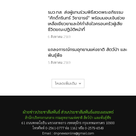
รมว.ทส. ส่งผู้แทนร่วมพิธีสวดพระอภิธรรม
“ศักดิ์กรินทร์ วิชาจารย์” พร้อมมอบเงินช่วย
เหลือเยียวยาและให้กำลังใจครอบครัวผู้เสีย
ชีวิตขณะปฏิบัติหน้าที่
6 สิงหาคม 2569
แถลงการณ์กรมอุทยานแห่งชาติ สัตว์ป่า และ
พันธุ์พืช
5 สิงหาคม 2569
โหลดเพิ่มเติม
ฝ่ายข่าวประชาสัมพันธ์ ส่วนประชาสัมพันธ์และเผยแพร่
สำนักบริหารงานกลาง กรมอุทยานแห่งชาติ สัตว์ป่า และพันธุ์พืช
61 ถนนพหลโยธิน แขวงลาดยาว เขตจตุจักร กรุงเทพมหานคร 10900
โทรศัพท์ 0-2561-0777 ต่อ 1162 หรือ 0-2579-6549
Email : dnpnewsonline@gmail.com