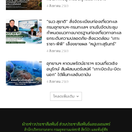
4 สิงหาคม 2569
“รมว.สุชาติ” สั่งจัดระเบียบท่องเที่ยวทะเล
กรมอุทยานฯ-กรมทะเลฯ ขานรับจัดประชุม
กำหนดแนวทางมาตรฐานท่องเที่ยวทางทะเล
ยกระดับความปลอดภัย-สิ่งแวดล้อม “เกาะ
ราชา-พีพี” เล็งขยายผล “หมู่เกาะสุรินทร์”
4 สิงหาคม 2569
อุทยานฯ หาดนพรัตน์ธาราฯ ชวนเที่ยวเชิง
อนุรักษ์ สัมผัสมนตร์เสน่ห์ “เกาะบิดะใน-บิดะ
นอก” ใต้ผืนทะเลอันดามัน
4 สิงหาคม 2569
โหลดเพิ่มเติม
ฝ่ายข่าวประชาสัมพันธ์ ส่วนประชาสัมพันธ์และเผยแพร่
สำนักบริหารงานกลาง กรมอุทยานแห่งชาติ สัตว์ป่า และพันธุ์พืช