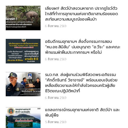
เลียงผา! สัตว์ป่าสงวนหายาก ปรากฏโชว์ตัว
ใกล้ที่ทำการอุทยานแห่งชาติเขาสามร้อยยอด
สะท้อนความสมบูรณ์ของผืนป่า
6 สิงหาคม 2569
อธิบดีกรมอุทยานฯ​ สั่งตั้งกรรมการสอบ
“หน.อช.สิมิลัน” ปมอนุญาต “อ.วีระ” และคณะ
พักแรมฝ่าฝืนประกาศกรมฯ หรือไม่
6 สิงหาคม 2569
รมว.ทส. ส่งผู้แทนร่วมพิธีสวดพระอภิธรรม
“ศักดิ์กรินทร์ วิชาจารย์” พร้อมมอบเงินช่วย
เหลือเยียวยาและให้กำลังใจครอบครัวผู้เสีย
ชีวิตขณะปฏิบัติหน้าที่
6 สิงหาคม 2569
แถลงการณ์กรมอุทยานแห่งชาติ สัตว์ป่า และ
พันธุ์พืช
5 สิงหาคม 2569