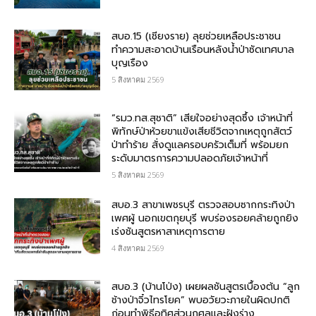
สบอ.15 (เชียงราย) ลุยช่วยเหลือประชาชน
ทำความสะอาดบ้านเรือนหลังน้ำป่าซัดเทศบาล
บุญเรือง
5 สิงหาคม 2569
“รมว.ทส.สุชาติ” เสียใจอย่างสุดซึ้ง เจ้าหน้าที่
พิทักษ์ป่าห้วยขาแข้งเสียชีวิตจากเหตุถูกสัตว์
ป่าทำร้าย สั่งดูแลครอบครัวเต็มที่ พร้อมยก
ระดับมาตรการความปลอดภัยเจ้าหน้าที่
5 สิงหาคม 2569
สบอ.3 สาขาเพชรบุรี ตรวจสอบซากกระทิงป่า
เพศผู้ นอกเขตกุยบุรี พบร่องรอยคล้ายถูกยิง
เร่งชันสูตรหาสาเหตุการตาย
4 สิงหาคม 2569
สบอ.3 (บ้านโป่ง) เผยผลชันสูตรเบื้องต้น “ลูก
ช้างป่าจิ๋วไทรโยค” พบอวัยวะภายในผิดปกติ
ก่อนทำพิธีอุทิศส่วนกุศลและฝังร่าง