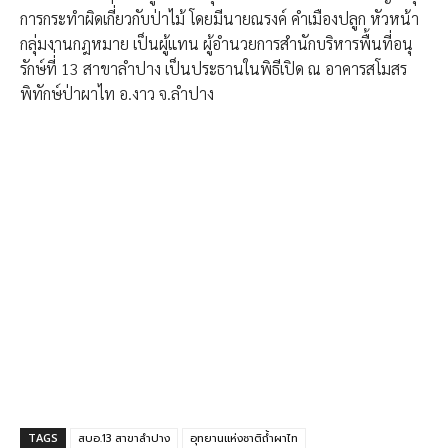
การกระทำผิดเกี่ยวกับป่าไม้ โดยมีนายณรงค์ คำเมืองปลูก หัวหน้า
กลุ่มงานกฎหมาย เป็นผู้แทน ผู้อำนวยการสำนักบริหารพื้นที่อนุ
รักษ์ที่่ 13 สาขาลำปาง เป็นประธานในพิธีเปิด ณ อาคารสโมสร
พิทักษ์ป่าผาไท อ.งาว จ.ลำปาง
TAGS
สบอ.13 สาขาลำปาง
​อุทยาน​แห่งชาติ​ถ้ำผาไท