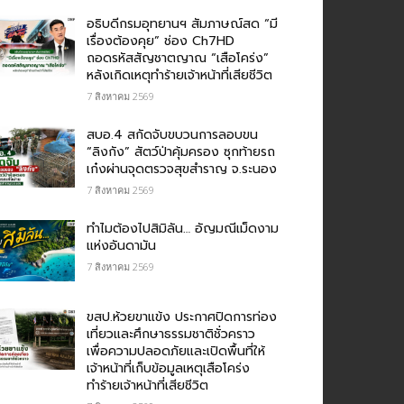
อธิบดีกรมอุทยานฯ สัมภาษณ์สด “มี
เรื่องต้องคุย” ช่อง Ch7HD
ถอดรหัสสัญชาตญาณ “เสือโคร่ง”
หลังเกิดเหตุทำร้ายเจ้าหน้าที่เสียชีวิต
7 สิงหาคม 2569
สบอ.4 สกัดจับขบวนการลอบขน
“ลิงกัง” สัตว์ป่าคุ้มครอง ซุกท้ายรถ
เก๋งผ่านจุดตรวจสุขสำราญ จ.ระนอง
7 สิงหาคม 2569
ทำไมต้องไปสิมิลัน… อัญมณีเม็ดงาม
แห่งอันดามัน
7 สิงหาคม 2569
ขสป.ห้วยขาแข้ง ประกาศปิดการท่อง
เที่ยวและศึกษาธรรมชาติชั่วคราว
เพื่อความปลอดภัยและเปิดพื้นที่ให้
เจ้าหน้าที่เก็บข้อมูลเหตุเสือโคร่ง
ทำร้ายเจ้าหน้าที่เสียชีวิต