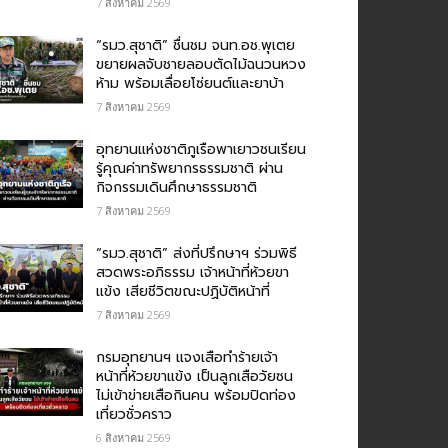
7 สิงหาคม 2569
“รมว.สุชาติ” ชื่นชม​ จนท.อช.พุเตย​
ขยายผลจับชายลอบตัดไม้ฉนวนหวง
ห้าม พร้อมเลื่อยโซ่ยนต์และยาบ้า
7 สิงหาคม 2569
อุทยานแห่งชาติภูเรือพาเยาวชนเรียน
รู้คุณค่าทรัพยากรธรรมชาติ ผ่าน
กิจกรรมเดินศึกษาธรรมชาติ
7 สิงหาคม 2569
“รมว.สุชาติ” ส่งที่ปรึกษาฯ ร่วมพิธี
สวดพระอภิธรรม เจ้าหน้าที่ห้วยขา
แข้ง เสียชีวิตขณะปฏิบัติหน้าที่
7 สิงหาคม 2569
กรม​อุทยานฯ แจงเสือทำร้ายเจ้า
หน้าที่ห้วยขาแข้ง เป็นลูกเสือวัยซน
ไม่เข้าข่ายเสือกินคน พร้อมปิดท่อง
เที่ยวชั่วคราว
6 สิงหาคม 2569