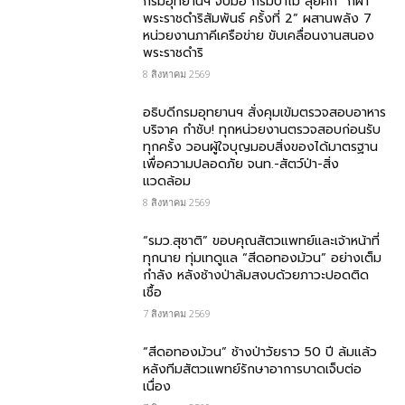
กรมอุทยานฯ จับมือ กรมป่าไม้ ลุยศึก “กีฬา
พระราชดำริสัมพันธ์ ครั้งที่ 2” ผสานพลัง 7
หน่วยงานภาคีเครือข่าย ขับเคลื่อนงานสนอง
พระราชดำริ
8 สิงหาคม 2569
อธิบดีกรมอุทยานฯ สั่งคุมเข้มตรวจสอบอาหาร
บริจาค​ กำชับ! ทุกหน่วยงานตรวจสอบก่อนรับ
ทุกครั้ง วอนผู้ใจบุญมอบสิ่งของได้มาตรฐาน
เพื่อความปลอดภัย​ จนท.-สัตว์ป่า-สิ่ง
แวดล้อม
8 สิงหาคม 2569
“รมว.สุชาติ” ขอบคุณสัตวแพทย์และเจ้าหน้าที่
ทุกนาย ทุ่มเทดูแล “สีดอทองม้วน” อย่างเต็ม
กำลัง หลังช้างป่าล้มสงบด้วยภาวะปอดติด
เชื้อ
7 สิงหาคม 2569
“สีดอทองม้วน” ช้างป่าวัยราว 50 ปี ล้มแล้ว
หลังทีมสัตวแพทย์รักษาอาการบาดเจ็บต่อ
เนื่อง