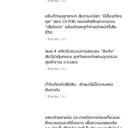
7 สิงหาคม 2569
อธิบดีกรมอุทยานฯ สัมภาษณ์สด “มีเรื่องต้อง
คุย” ช่อง Ch7HD ถอดรหัสสัญชาตญาณ
“เสือโคร่ง” หลังเกิดเหตุทำร้ายเจ้าหน้าที่เสีย
ชีวิต
7 สิงหาคม 2569
สบอ.4 สกัดจับขบวนการลอบขน “ลิงกัง”
สัตว์ป่าคุ้มครอง ซุกท้ายรถเก๋งผ่านจุดตรวจ
สุขสำราญ จ.ระนอง
7 สิงหาคม 2569
ทำไมต้องไปสิมิลัน… อัญมณีเม็ดงามแห่ง
อันดามัน
7 สิงหาคม 2569
ขสป.ห้วยขาแข้ง ประกาศปิดการท่องเที่ยวและ
ศึกษาธรรมชาติชั่วคราว เพื่อความปลอดภัย