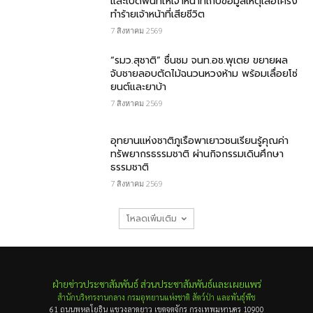
และเปิดพื้นที่ให้เจ้าหน้าที่เก็บข้อมูลเหตุเสือโคร่ง
ทำร้ายเจ้าหน้าที่เสียชีวิต
7 สิงหาคม 2569
“รมว.สุชาติ” ชื่นชม​ จนท.อช.พุเตย​ ขยายผล
จับชายลอบตัดไม้ฉนวนหวงห้าม พร้อมเลื่อยโซ่
ยนต์และยาบ้า
7 สิงหาคม 2569
อุทยานแห่งชาติภูเรือพาเยาวชนเรียนรู้คุณค่า
ทรัพยากรธรรมชาติ ผ่านกิจกรรมเดินศึกษา
ธรรมชาติ
7 สิงหาคม 2569
โหลดเพิ่มเติม
ฝ่ายข่าวประชาสัมพันธ์ ส่วนประชาสัมพันธ์และเผยแพร่
สำนักบริหารงานกลาง กรมอุทยานแห่งชาติ สัตว์ป่า และพันธุ์พืช
61 ถนนพหลโยธิน แขวงลาดยาว เขตจตุจักร กรุงเทพมหานคร 10900