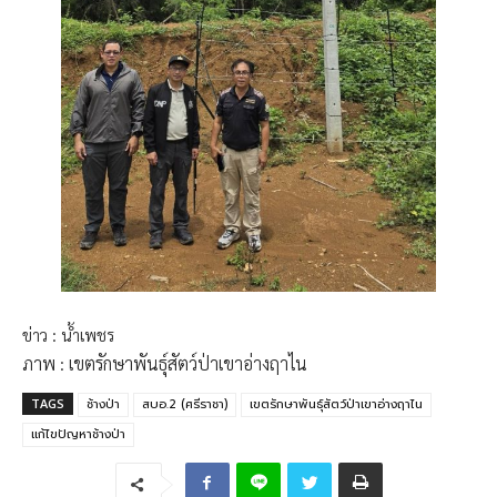
ข่าว : น้ำเพชร
ภาพ : เขตรักษาพันธุ์สัตว์ป่าเขาอ่างฤาไน
TAGS
ช้างป่า
สบอ.2 (ศรีราชา)
เขตรักษาพันธุ์สัตว์ป่าเขาอ่างฤาไน
แก้ไขปัญหาช้างป่า