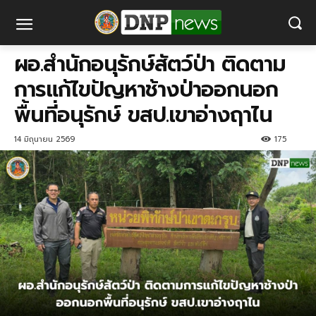
ผอ.สำนักอนุรักษ์สัตว์ป่า ติดตาม
การแก้ไขปัญหาช้างป่าออกนอก
พื้นที่อนุรักษ์ ขสป.เขาอ่างฤาไน
14 มิถุนายน 2569
175