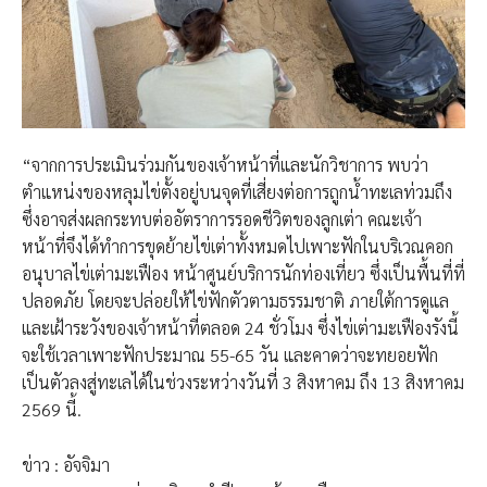
“จากการประเมินร่วมกันของเจ้าหน้าที่และนักวิชาการ พบว่า
ตำแหน่งของหลุมไข่ตั้งอยู่บนจุดที่เสี่ยงต่อการถูกน้ำทะเลท่วมถึง
ซึ่งอาจส่งผลกระทบต่ออัตราการรอดชีวิตของลูกเต่า คณะเจ้า
หน้าที่จึงได้ทำการขุดย้ายไข่เต่าทั้งหมดไปเพาะฟักในบริเวณคอก
อนุบาลไข่เต่ามะเฟือง หน้าศูนย์บริการนักท่องเที่ยว ซึ่งเป็นพื้นที่ที่
ปลอดภัย โดยจะปล่อยให้ไข่ฟักตัวตามธรรมชาติ ภายใต้การดูแล
และเฝ้าระวังของเจ้าหน้าที่ตลอด 24 ชั่วโมง ซึ่งไข่เต่ามะเฟืองรังนี้
จะใช้เวลาเพาะฟักประมาณ 55-65 วัน และคาดว่าจะทยอยฟัก
เป็นตัวลงสู่ทะเลได้ในช่วงระหว่างวันที่ 3 สิงหาคม ถึง 13 สิงหาคม
2569 นี้.
ข่าว : อัจจิมา