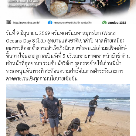
วันที่ 9 มิถุนายน 2569 ควันหลงวันมหาสมุทรโลก (World
Oceans Day 8 มิ.ย.) อุทยานแห่งชาติเขาลำปี-หาดท้ายเหมือง
เผยข่าวดีตอกย้ำความสำเร็จเชิงนิเวศ หลังพบแม่เต่ามะเฟืองยักษ์
ขึ้นวางไข่นอกฤดูกาลเป็นรังที่ 5 บริเวณชายหาดเขาหน้ายักษ์ ด้าน
เจ้าหน้าที่อุทยานฯ ร่วมกับ นักวิจัยฯ รุดตรวจย้ายไข่เต่าหนีน้ำ
ทะเลหนุนทันท่วงที สะท้อนความสำเร็จในการเฝ้าระวังและการ
ลาดตระเวนเชิงรุกตามนโยบายเข้มข้น