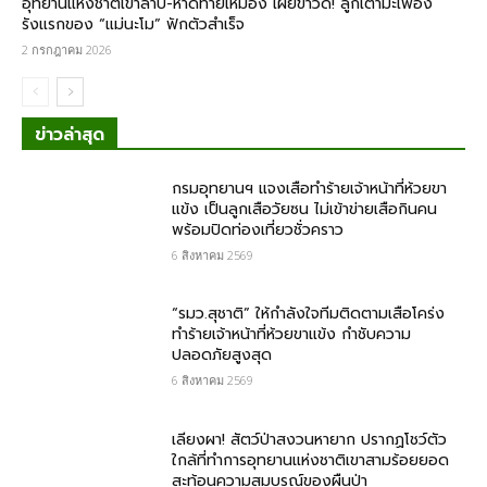
อุทยานแห่งชาติเขาลำปี-หาดท้ายเหมือง เผยข่าวดี! ลูกเต่ามะเฟือง
รังแรกของ “แม่นะโม” ฟักตัวสำเร็จ
2 กรกฎาคม 2026
ข่าวล่าสุด
กรม​อุทยานฯ แจงเสือทำร้ายเจ้าหน้าที่ห้วยขา
แข้ง เป็นลูกเสือวัยซน ไม่เข้าข่ายเสือกินคน
พร้อมปิดท่องเที่ยวชั่วคราว
6 สิงหาคม 2569
“รมว.สุชาติ” ให้กำลังใจทีมติดตามเสือโคร่ง
ทำร้ายเจ้าหน้าที่ห้วยขาแข้ง กำชับความ
ปลอดภัยสูงสุด
6 สิงหาคม 2569
เลียงผา! สัตว์ป่าสงวนหายาก ปรากฏโชว์ตัว
ใกล้ที่ทำการอุทยานแห่งชาติเขาสามร้อยยอด
สะท้อนความสมบูรณ์ของผืนป่า