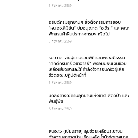
6 สิงหาคม 2569
อธิบดีกรมอุทยานฯ​ สั่งตั้งกรรมการสอบ
“หน.อช.สิมิลัน” ปมอนุญาต “อ.วีระ” และคณะ
พักแรมฝ่าฝืนประกาศกรมฯ หรือไม่
6 สิงหาคม 2569
รมว.ทส. ส่งผู้แทนร่วมพิธีสวดพระอภิธรรม
“ศักดิ์กรินทร์ วิชาจารย์” พร้อมมอบเงินช่วย
เหลือเยียวยาและให้กำลังใจครอบครัวผู้เสีย
ชีวิตขณะปฏิบัติหน้าที่
6 สิงหาคม 2569
แถลงการณ์กรมอุทยานแห่งชาติ สัตว์ป่า และ
พันธุ์พืช
5 สิงหาคม 2569
สบอ.15 (เชียงราย) ลุยช่วยเหลือประชาชน
ทำความสะอาดบ้านเรือนหลังน้ำป่าซัดเทศบาล