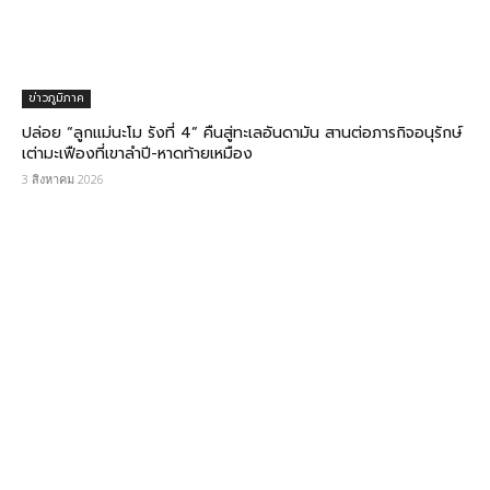
ข่าวภูมิภาค
ปล่อย “ลูกแม่นะโม รังที่ 4” คืนสู่ทะเลอันดามัน สานต่อภารกิจอนุรักษ์
เต่ามะเฟืองที่เขาลำปี-หาดท้ายเหมือง
3 สิงหาคม 2026