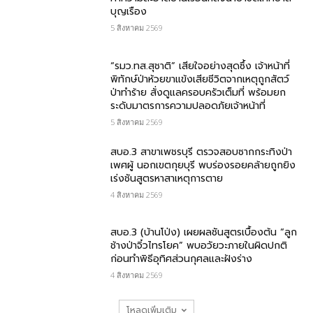
บุญเรือง
5 สิงหาคม 2569
“รมว.ทส.สุชาติ” เสียใจอย่างสุดซึ้ง เจ้าหน้าที่
พิทักษ์ป่าห้วยขาแข้งเสียชีวิตจากเหตุถูกสัตว์
ป่าทำร้าย สั่งดูแลครอบครัวเต็มที่ พร้อมยก
ระดับมาตรการความปลอดภัยเจ้าหน้าที่
5 สิงหาคม 2569
สบอ.3 สาขาเพชรบุรี ตรวจสอบซากกระทิงป่า
เพศผู้ นอกเขตกุยบุรี พบร่องรอยคล้ายถูกยิง
เร่งชันสูตรหาสาเหตุการตาย
4 สิงหาคม 2569
สบอ.3 (บ้านโป่ง) เผยผลชันสูตรเบื้องต้น “ลูก
ช้างป่าจิ๋วไทรโยค” พบอวัยวะภายในผิดปกติ
ก่อนทำพิธีอุทิศส่วนกุศลและฝังร่าง
4 สิงหาคม 2569
โหลดเพิ่มเติม