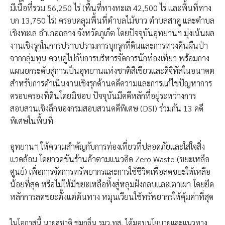
มีเนื้อที่รวม 56,250 ไร่ (พื้นที่ทางทะเล 42,500 ไร่ และพื้นที่ทาง
บก 13,750 ไร่) ครอบคลุมพื้นที่ตำบลไม้ขาว ตำบลสาคู และตำบล
เชิงทะเล อำเภอถลาง จังหวัดภูเก็ต โดยปัจจุบันอุทยานฯ มุ่งเน้นผล
งานเชิงรุกในการปราบปรามการบุกรุกที่ดินและการทวงคืนผืนป่า
จากกลุ่มทุน ควบคู่ไปกับการบริหารจัดการนักท่องเที่ยว พร้อมกาง
แผนยกระดับสู่การเป็นอุทยานแห่งชาติสีเขียวและดิจิทัลในอนาคต
สำหรับการดำเนินงานเชิงรุกด้านคดีความและการแก้ไขปัญหาการ
ครอบครองที่ดินโดยมิชอบ ปัจจุบันมีคดีหลักที่อยู่ระหว่างการ
สอบสวนเชิงลึกของกรมสอบสวนคดีพิเศษ (DSI) ร่วมกัน 13 คดี
พิเศษในพื้นที่
อุทยานฯ ให้ความสำคัญกับการท่องเที่ยวที่ปลอดภัยและใส่ใจสิ่ง
แวดล้อม โดยกวดขันร้านค้าตามแนวคิด Zero Waste (ขยะเหลือ
ศูนย์) เพื่อการจัดการทรัพยากรและการใช้ชีวิตเพื่อลดขยะให้เหลือ
น้อยที่สุด หรือไม่ให้มีขยะเหลือทิ้งสู่หลุมฝังกลบและเตาเผา โดยยึด
หลักการลดขยะตั้งแต่ต้นทาง หมุนเวียนใช้ทรัพยากรให้คุ้มค่าที่สุด
ในโอกาสนี้ นายสุชาติ ชมกลิ่น รมว.ทส. ได้มอบนโยบายและแนวทาง