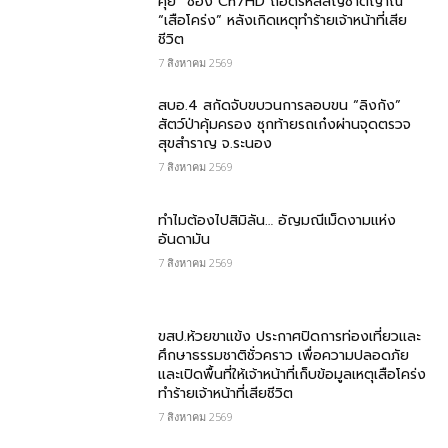
คุย” ช่อง Ch7HD ถอดรหัสสัญชาตญาณ
“เสือโคร่ง” หลังเกิดเหตุทำร้ายเจ้าหน้าที่เสีย
ชีวิต
7 สิงหาคม 2569
สบอ.4 สกัดจับขบวนการลอบขน “ลิงกัง”
สัตว์ป่าคุ้มครอง ซุกท้ายรถเก๋งผ่านจุดตรวจ
สุขสำราญ จ.ระนอง
7 สิงหาคม 2569
ทำไมต้องไปสิมิลัน… อัญมณีเม็ดงามแห่ง
อันดามัน
7 สิงหาคม 2569
ขสป.ห้วยขาแข้ง ประกาศปิดการท่องเที่ยวและ
ศึกษาธรรมชาติชั่วคราว เพื่อความปลอดภัย
และเปิดพื้นที่ให้เจ้าหน้าที่เก็บข้อมูลเหตุเสือโคร่ง
ทำร้ายเจ้าหน้าที่เสียชีวิต
7 สิงหาคม 2569