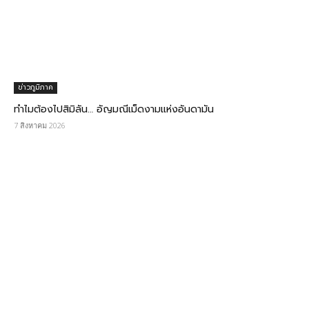
ข่าวภูมิภาค
ทำไมต้องไปสิมิลัน… อัญมณีเม็ดงามแห่งอันดามัน
7 สิงหาคม 2026