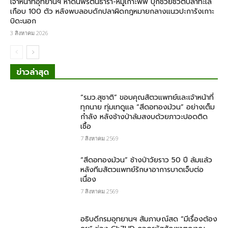
เจ้าหน้าที่อุทยานฯ หาดนพรัตน์ธารา-หมู่เกาะพีพี บุกช่วยชีวิตปลาทะเล
เกือบ 100 ตัว หลังพบลอบดักปลาผิดกฎหมายกลางแนวปะการังเกาะ
บิดะนอก
3 สิงหาคม 2026
ข่าวล่าสุด
“รมว.สุชาติ” ขอบคุณสัตวแพทย์และเจ้าหน้าที่
ทุกนาย ทุ่มเทดูแล “สีดอทองม้วน” อย่างเต็ม
กำลัง หลังช้างป่าล้มสงบด้วยภาวะปอดติด
เชื้อ
7 สิงหาคม 2569
“สีดอทองม้วน” ช้างป่าวัยราว 50 ปี ล้มแล้ว
หลังทีมสัตวแพทย์รักษาอาการบาดเจ็บต่อ
เนื่อง
7 สิงหาคม 2569
อธิบดีกรมอุทยานฯ สัมภาษณ์สด “มีเรื่องต้อง