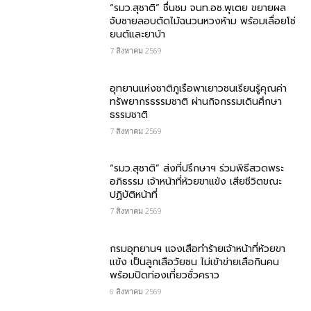
“รมว.สุชาติ” ชื่นชม​ จนท.อช.พุเตย​ ขยายผล
จับชายลอบตัดไม้ฉนวนหวงห้าม พร้อมเลื่อยโซ่
ยนต์และยาบ้า
7 สิงหาคม 2569
อุทยานแห่งชาติภูเรือพาเยาวชนเรียนรู้คุณค่า
ทรัพยากรธรรมชาติ ผ่านกิจกรรมเดินศึกษา
ธรรมชาติ
7 สิงหาคม 2569
“รมว.สุชาติ” ส่งที่ปรึกษาฯ ร่วมพิธีสวดพระ
อภิธรรม เจ้าหน้าที่ห้วยขาแข้ง เสียชีวิตขณะ
ปฏิบัติหน้าที่
7 สิงหาคม 2569
กรม​อุทยานฯ แจงเสือทำร้ายเจ้าหน้าที่ห้วยขา
แข้ง เป็นลูกเสือวัยซน ไม่เข้าข่ายเสือกินคน
พร้อมปิดท่องเที่ยวชั่วคราว
6 สิงหาคม 2569