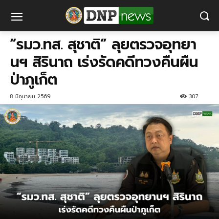
“รมว.ทส. สุชาติ” ลุยตรวจอุทยา
นฯ สิรินาถ เร่งรัดคดีทวงคืนผืน
ป่าภูเก็ต
8 มิถุนายน 2569
307