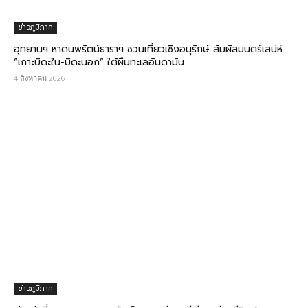
ข่าวภูมิภาค
อุทยานฯ หาดนพรัตน์ธาราฯ ชวนเที่ยวเชิงอนุรักษ์ สัมผัสมนตร์เสน่ห์
“เกาะบิดะใน-บิดะนอก” ใต้ผืนทะเลอันดามัน
4 สิงหาคม 2026
ข่าวภูมิภาค