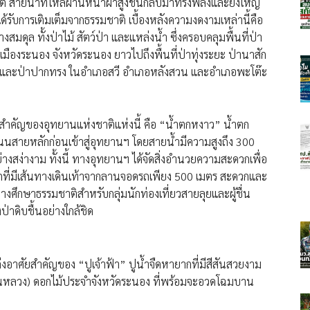
วิต สายน้ำที่ไหลผ่านหน้าผาสูงชันกลับมาทรงพลังและยิ่งใหญ่
รับการเติมเต็มจากธรรมชาติ เบื้องหลังความงดงามเหล่านี้คือ
มดุล ทั้งป่าไม้ สัตว์ป่า และแหล่งน้ำ ซึ่งครอบคลุมพื้นที่ป่า
เมืองระนอง จังหวัดระนอง ยาวไปถึงพื้นที่ป่าทุ่งระยะ ป่านาสัก
น และป่าปากทรง ในอำเภอสวี อำเภอหลังสวน และอำเภอพะโต๊ะ
์กสำคัญของอุทยานแห่งชาติแห่งนี้ คือ “น้ำตกหงาว” น้ำตก
นนสายหลักก่อนเข้าสู่อุทยานฯ โดยสายน้ำมีความสูงถึง 300
างสง่างาม ทั้งนี้ ทางอุทยานฯ ได้จัดสิ่งอำนวยความสะดวกเพื่อ
้ำตกที่มีเส้นทางเดินเท้าจากลานจอดรถเพียง 500 เมตร สะดวกและ
งศึกษาธรรมชาติสำหรับกลุ่มนักท่องเที่ยวสายลุยและผู้ชื่น
าดิบชื้นอย่างใกล้ชิด
งอาศัยสำคัญของ “ปูเจ้าฟ้า” ปูน้ำจืดหายากที่มีสีสันสวยงาม
งินหลวง) ดอกไม้ประจำจังหวัดระนอง ที่พร้อมจะอวดโฉมบาน