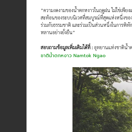
​”ความงดงามของน้ำตกหงาวในฤดูฝน ไม่ใช่เพียงแค่
สะท้อนของระบบนิเวศที่สมบูรณ์ที่สุดแห่งหนึ่งของปร
ร่วมกับธรรมชาติ และร่วมเป็นส่วนหนึ่งในการพิทักษ
หลานอย่างยั่งยืน”
​สอบถามข้อมูลเพิ่มเติมได้ที่ :
อุทยานแห่งชาติน้ำ
ชาติน้ำตกหงาว Namtok Ngao