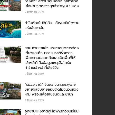
“ลิงกัง” สัตว์ป่าคุ้มครอง ซุกท้ายรถ
เก๋งผ่านจุดตรวจสุขสำราญ จ.ระนอง
7 สิงหาคม 2569
ทำไมต้องไปสิมิลัน… อัญมณีเม็ดงาม
แห่งอันดามัน
7 สิงหาคม 2569
ขสป.ห้วยขาแข้ง ประกาศปิดการท่อง
เที่ยวและศึกษาธรรมชาติชั่วคราว
เพื่อความปลอดภัยและเปิดพื้นที่ให้
เจ้าหน้าที่เก็บข้อมูลเหตุเสือโคร่ง
ทำร้ายเจ้าหน้าที่เสียชีวิต
7 สิงหาคม 2569
“รมว.สุชาติ” ชื่นชม​ จนท.อช.พุเตย​
ขยายผลจับชายลอบตัดไม้ฉนวนหวง
ห้าม พร้อมเลื่อยโซ่ยนต์และยาบ้า
7 สิงหาคม 2569
อุทยานแห่งชาติภูเรือพาเยาวชนเรียน