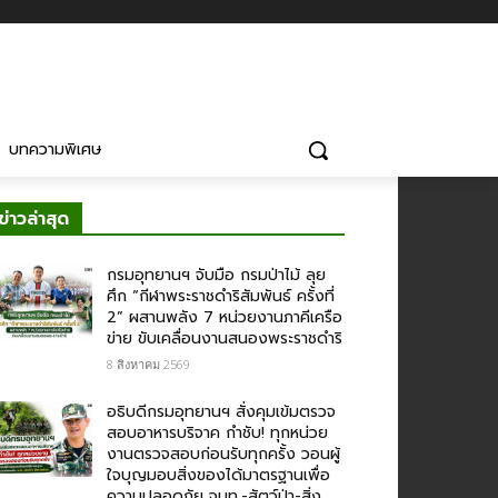
บทความพิเศษ
ข่าวล่าสุด
กรมอุทยานฯ จับมือ กรมป่าไม้ ลุย
ศึก “กีฬาพระราชดำริสัมพันธ์ ครั้งที่
2” ผสานพลัง 7 หน่วยงานภาคีเครือ
ข่าย ขับเคลื่อนงานสนองพระราชดำริ
8 สิงหาคม 2569
อธิบดีกรมอุทยานฯ สั่งคุมเข้มตรวจ
สอบอาหารบริจาค​ กำชับ! ทุกหน่วย
งานตรวจสอบก่อนรับทุกครั้ง วอนผู้
ใจบุญมอบสิ่งของได้มาตรฐานเพื่อ
ความปลอดภัย​ จนท.-สัตว์ป่า-สิ่ง