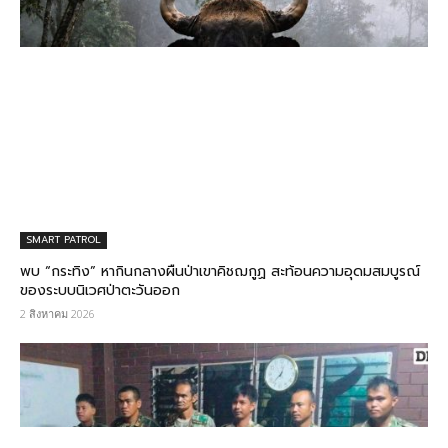
SMART PATROL
พบ “กระทิง” หากินกลางผืนป่าเขาคิชฌกูฏ สะท้อนความอุดมสมบูรณ์
ของระบบนิเวศป่าตะวันออก
2 สิงหาคม 2026