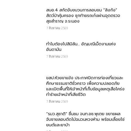
สบอ.4 สกัดจับขบวนการลอบขน “ลิงกัง”
สัตว์ป่าคุ้มครอง ซุกท้ายรถเก๋งผ่านจุดตรวจ
สุขสำราญ จ.ระนอง
7 สิงหาคม 2569
ทำไมต้องไปสิมิลัน… อัญมณีเม็ดงามแห่ง
อันดามัน
7 สิงหาคม 2569
ขสป.ห้วยขาแข้ง ประกาศปิดการท่องเที่ยวและ
ศึกษาธรรมชาติชั่วคราว เพื่อความปลอดภัย
และเปิดพื้นที่ให้เจ้าหน้าที่เก็บข้อมูลเหตุเสือโคร่ง
ทำร้ายเจ้าหน้าที่เสียชีวิต
7 สิงหาคม 2569
“รมว.สุชาติ” ชื่นชม​ จนท.อช.พุเตย​ ขยายผล
จับชายลอบตัดไม้ฉนวนหวงห้าม พร้อมเลื่อยโซ่
ยนต์และยาบ้า