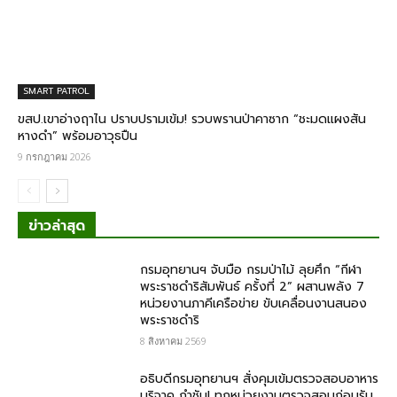
SMART PATROL
ขสป.เขาอ่างฤาไน ปราบปรามเข้ม! รวบพรานป่าคาซาก “ชะมดแผงสัน
หางดำ” พร้อมอาวุธปืน
9 กรกฎาคม 2026
ข่าวล่าสุด
กรมอุทยานฯ จับมือ กรมป่าไม้ ลุยศึก “กีฬา
พระราชดำริสัมพันธ์ ครั้งที่ 2” ผสานพลัง 7
หน่วยงานภาคีเครือข่าย ขับเคลื่อนงานสนอง
พระราชดำริ
8 สิงหาคม 2569
อธิบดีกรมอุทยานฯ สั่งคุมเข้มตรวจสอบอาหาร
บริจาค​ กำชับ! ทุกหน่วยงานตรวจสอบก่อนรับ