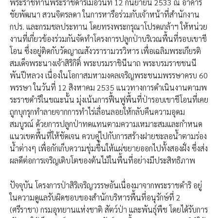
พระราชทานพระราชดำริเมื่อวันที่ 12 กันยายน 2533 ณ อาคาร
ชัยพัฒนา สวนจิตรลดา ในการหารือร่วมกับเจ้าหน้าที่สำนักงาน
กปร. และกรมชลประทาน โดยทรงพระกรุณาโปรดเกล้าฯ ให้หน่วย
งานที่เกี่ยวข้องร่วมกันจัดทำโครงการปลูกป่าบริเวณพื้นที่รอบเขาชี
โอน ซึ่งอยู่ติดกับวัดญาณสังวรารามวรวิหาร เพื่อเฉลิมพระเกียรติ
สมเด็จพระนางเจ้าสิริกิติ์ พระบรมราชินีนาถ พระบรมราชชนนี
พันปีหลวง เนื่องในโอกาสมหามงคลเจริญพระชนมพรรษาครบ 60
พรรษา ในวันที่ 12 สิงหาคม 2535 ​แนวทางการดำเนินงานตามพ
ระราชดำริในขณะนั้น มุ่งเน้นการฟื้นฟูพื้นที่ป่ารอบเขาชีโอนที่เคย
ถูกบุกรุกทำลายจากการทำไร่เลื่อนลอยให้กลับคืนความอุดม
สมบูรณ์ ด้วยการปลูกป่าทดแทนตามความเหมาะสมและกำหนด
แนวเขตพื้นที่ให้ชัดเจน ควบคู่ไปกับการสร้างฝายชะลอน้ำตามร่อง
น้ำต่างๆ เพื่อกักเก็บความชุ่มชื้นให้แผ่ขยายออกไปทั้งสองฝั่ง ซึ่งส่ง
ผลดีต่อการเจริญเติบโตของต้นไม้ในพื้นที่อย่างมีประสิทธิภาพ
​ปัจจุบัน โครงการป่าสิริเจริญวรรษอันเนื่องมาจากพระราชดำริ อยู่
ในความดูแลรับผิดชอบของสำนักบริหารพื้นที่อนุรักษ์ที่ 2
(ศรีราชา) กรมอุทยานแห่งชาติ สัตว์ป่า และพันธุ์พืช โดยได้รับการ