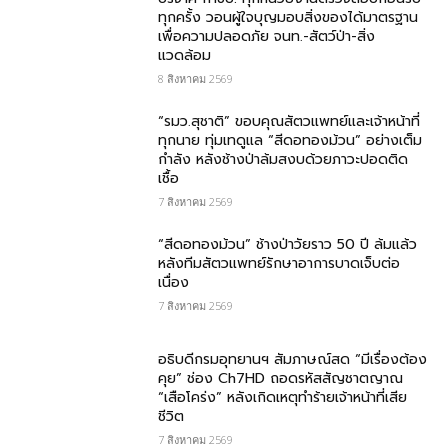
ทุกครั้ง วอนผู้ใจบุญมอบสิ่งของได้มาตรฐาน
เพื่อความปลอดภัย​ จนท.-สัตว์ป่า-สิ่ง
แวดล้อม
8 สิงหาคม 2569
“รมว.สุชาติ” ขอบคุณสัตวแพทย์และเจ้าหน้าที่
ทุกนาย ทุ่มเทดูแล “สีดอทองม้วน” อย่างเต็ม
กำลัง หลังช้างป่าล้มสงบด้วยภาวะปอดติด
เชื้อ
7 สิงหาคม 2569
“สีดอทองม้วน” ช้างป่าวัยราว 50 ปี ล้มแล้ว
หลังทีมสัตวแพทย์รักษาอาการบาดเจ็บต่อ
เนื่อง
7 สิงหาคม 2569
อธิบดีกรมอุทยานฯ สัมภาษณ์สด “มีเรื่องต้อง
คุย” ช่อง Ch7HD ถอดรหัสสัญชาตญาณ
“เสือโคร่ง” หลังเกิดเหตุทำร้ายเจ้าหน้าที่เสีย
ชีวิต
7 สิงหาคม 2569