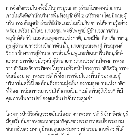
การจัดกิจกรรมในครั้งนี้เป็นการบูรณาการร่วมกันของหน่วยงาน
ภายในสังกัดสำนักบริหารพื้นที่อนุรักษ์ที่ 2 (ศรีราชา) โดยมีคณะผู้
บริหารระดับสูงเข้าร่วมพิธีเปิดและร่วมเป็นวิทยากรให้ความรู้อย่าง
พร้อมเพรียง นำโดย นายอรุณ พงษ์ไพฑูรย์ ผู้อำนวยการส่วน
อนุรักษ์สัตว์ป่าและส่วนอุทยานแห่งชาติ, นายมีชัย ลีลาเชี่ยวชาญ
กุล ผู้อำนวยการส่วนจัดการต้นน้ำ, นายกฤษณะพงศ์ พิษณุพงศ์
วิชชา รักษาการผู้อำนวยการส่วนฟื้นฟูและพัฒนาพื้นที่อนุรักษ์
และนายพรชัย วนัสรุจน์ ผู้อำนวยการส่วนประสานโครงการพระ
ราชดำริและกิจการพิเศษ ในฐานะหัวหน้าโครงการป่าสิริเจริญวรรษ
อันเนื่องมาจากพระราชดำริ ซึ่งการพร้อมใจลงพื้นที่ของคณะผู้
บริหารในครั้งนี้ สะท้อนถึงความมุ่งมั่นของกรมอุทยานแห่งชาติฯ
ที่ต้องการบ่มเพาะเยาวชนให้กลายเป็น “เมล็ดพันธุ์สีเขียว” ที่มี
คุณภาพในการปกป้องดูแลผืนป่าอันทรงคุณค่า
โครงการป่าสิริเจริญวรรษอันเนื่องมาจากพระราชดำริ จังหวัดชลบุรี
มีจุดเริ่มต้นจากพระมหากรุณาธิคุณของพระบาทสมเด็จพระบรม
ชนกาธิเบศร มหาภูมิพลอดุลยเดชมหาราช บรมนาถบพิตร ที่ได้