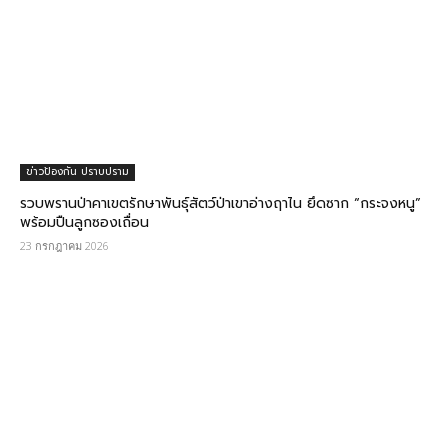
ข่าวป้องกัน ปราบปราม
รวบพรานป่าคาเขตรักษาพันธุ์สัตว์ป่าเขาอ่างฤาไน ยึดซาก “กระจงหนู”
พร้อมปืนลูกซองเถื่อน
23 กรกฎาคม 2026