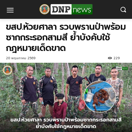
ขสป.ห้วยศาลา รวบพรานป่าพร้อม
ซากกระรอกสามสี ย้ำบังคับใช้
กฎหมายเด็ดขาด
20 พฤษภาคม 2569
229