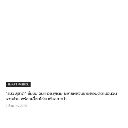
SMART PATROL
“รมว.สุชาติ” ชื่นชม​ จนท.อช.พุเตย​ ขยายผลจับชายลอบตัดไม้ฉนวน
หวงห้าม พร้อมเลื่อยโซ่ยนต์และยาบ้า
7 สิงหาคม 2026