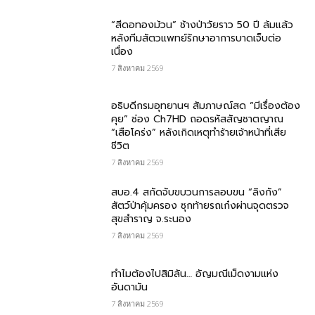
“สีดอทองม้วน” ช้างป่าวัยราว 50 ปี ล้มแล้ว
หลังทีมสัตวแพทย์รักษาอาการบาดเจ็บต่อ
เนื่อง
7 สิงหาคม 2569
อธิบดีกรมอุทยานฯ สัมภาษณ์สด “มีเรื่องต้อง
คุย” ช่อง Ch7HD ถอดรหัสสัญชาตญาณ
“เสือโคร่ง” หลังเกิดเหตุทำร้ายเจ้าหน้าที่เสีย
ชีวิต
7 สิงหาคม 2569
สบอ.4 สกัดจับขบวนการลอบขน “ลิงกัง”
สัตว์ป่าคุ้มครอง ซุกท้ายรถเก๋งผ่านจุดตรวจ
สุขสำราญ จ.ระนอง
7 สิงหาคม 2569
ทำไมต้องไปสิมิลัน… อัญมณีเม็ดงามแห่ง
อันดามัน
7 สิงหาคม 2569