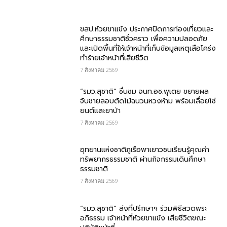
ขสป.ห้วยขาแข้ง ประกาศปิดการท่องเที่ยวและ
ศึกษาธรรมชาติชั่วคราว เพื่อความปลอดภัย
และเปิดพื้นที่ให้เจ้าหน้าที่เก็บข้อมูลเหตุเสือโคร่ง
ทำร้ายเจ้าหน้าที่เสียชีวิต
7 สิงหาคม 2569
“รมว.สุชาติ” ชื่นชม​ จนท.อช.พุเตย​ ขยายผล
จับชายลอบตัดไม้ฉนวนหวงห้าม พร้อมเลื่อยโซ่
ยนต์และยาบ้า
7 สิงหาคม 2569
อุทยานแห่งชาติภูเรือพาเยาวชนเรียนรู้คุณค่า
ทรัพยากรธรรมชาติ ผ่านกิจกรรมเดินศึกษา
ธรรมชาติ
7 สิงหาคม 2569
“รมว.สุชาติ” ส่งที่ปรึกษาฯ ร่วมพิธีสวดพระ
อภิธรรม เจ้าหน้าที่ห้วยขาแข้ง เสียชีวิตขณะ