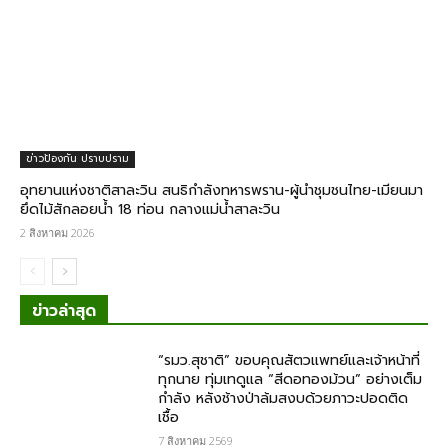
ข่าวป้องกัน ปราบปราม
อุทยานแห่งชาติสาละวิน สนธิกำลังทหารพราน-ผู้นำชุมชนไทย-เมียนมา
ยึดไม้สักลอยน้ำ 18 ท่อน กลางแม่น้ำสาละวิน
2 สิงหาคม 2026
ข่าวล่าสุด
“รมว.สุชาติ” ขอบคุณสัตวแพทย์และเจ้าหน้าที่
ทุกนาย ทุ่มเทดูแล “สีดอทองม้วน” อย่างเต็ม
กำลัง หลังช้างป่าล้มสงบด้วยภาวะปอดติด
เชื้อ
7 สิงหาคม 2569