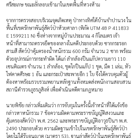
ศรีสะเกษ ขณะลักลอบเข้ามาในเขตพื้นที่หวงห้าม
จากการตรวจสอบบริเวณจุดเกิดเหตุ ป่าทางทิศใต้บ้านจำปานวง ใน
พื้นที่เขตรักษาพันธุ์สัตว์ป่าห้วยศาลา (พิกัด UTM 48 P 411833
E 1599211 N) ซึ่งห่างจากหมู่บ้านประมาณ 4 กิโลเมตร เจ้า
หน้าที่สามารถตรวจยึดของกลางในคดีประกอบด้วย ซากกระรอก
สามสี สัตว์ป่าคุ้มครองน้ำหนักรวม 600 กรัม จำนวน 2 ซาก พร้อม
ด้วยอุปกรณ์การกระทำผิด ได้แก่ ลำกล้องปืนแก๊ปความยาว 110
เซนติเมตร จำนวน 1 ลำกล้อง, ชุดไกปืนแก๊ป 1 ชุด, มีด 1 เล่ม, หัว
ไฟคาดศีรษะ 1 อัน และกระเป๋าสะพายอีก 1 ใบ จึงได้ควบคุมตัวผู้
ต้องหาพร้อมรวบรวมพยานหลักฐานทั้งหมดส่งพนักงานสอบสวน
สถานีตำรวจภูธรภูสิงห์ เพื่อดำเนินคดีตามกฎหมาย
นายพิชัย กล่าวเพิ่มเติมว่า การจับกุมในครั้งนี้เจ้าหน้าที่ได้แจ้งข้อ
กล่าวหาหนักรวม 7 ข้อความผิดตามพระราชบัญญัติสงวนและ
คุ้มครองสัตว์ป่า พ.ศ. 2562 และพระราชบัญญัติอาวุธปืนฯ พ.ศ.
2490 ประกอบด้วย ความผิดฐานเข้าไปในเขตรักษาพันธุ์สัตว์ป่า
โดยไม่ได้รับอนุญาต (มาตรา 53), ฐานล่าสัตว์ป่าในเขตรักษาพันธุ์