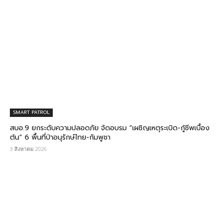
SMART PATROL
สบอ.9 ยกระดับความปลอดภัย จัดอบรม “เผชิญเหตุระเบิด-กู้ชีพเบื้อง
ต้น” 6 พื้นที่ป่าอนุรักษ์ไทย-กัมพูชา
3 สิงหาคม 2026