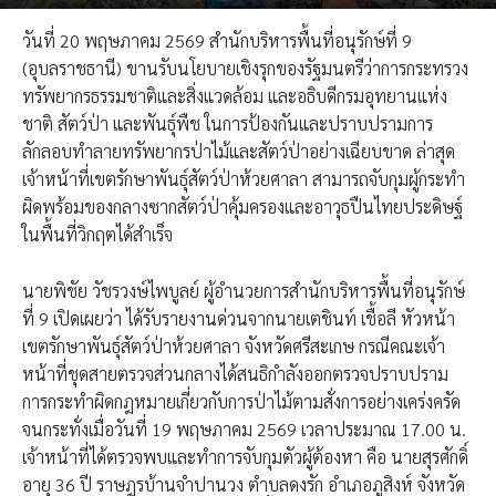
วันที่ 20 พฤษภาคม 2569 สำนักบริหารพื้นที่อนุรักษ์ที่ 9
(อุบลราชธานี) ขานรับนโยบายเชิงรุกของรัฐมนตรีว่าการกระทรวง
ทรัพยากรธรรมชาติและสิ่งแวดล้อม และอธิบดีกรมอุทยานแห่ง
ชาติ สัตว์ป่า และพันธุ์พืช ในการป้องกันและปราบปรามการ
ลักลอบทำลายทรัพยากรป่าไม้และสัตว์ป่าอย่างเฉียบขาด ล่าสุด
เจ้าหน้าที่เขตรักษาพันธุ์สัตว์ป่าห้วยศาลา สามารถจับกุมผู้กระทำ
ผิดพร้อมของกลางซากสัตว์ป่าคุ้มครองและอาวุธปืนไทยประดิษฐ์
ในพื้นที่วิกฤตได้สำเร็จ
นายพิชัย วัชรวงษ์ไพบูลย์ ผู้อำนวยการสำนักบริหารพื้นที่อนุรักษ์
ที่ 9 เปิดเผยว่า ได้รับรายงานด่วนจากนายเตชินท์ เชื้อลี หัวหน้า
เขตรักษาพันธุ์สัตว์ป่าห้วยศาลา จังหวัดศรีสะเกษ กรณีคณะเจ้า
หน้าที่ชุดสายตรวจส่วนกลางได้สนธิกำลังออกตรวจปราบปราม
การกระทำผิดกฎหมายเกี่ยวกับการป่าไม้ตามสั่งการอย่างเคร่งครัด
จนกระทั่งเมื่อวันที่ 19 พฤษภาคม 2569 เวลาประมาณ 17.00 น.
เจ้าหน้าที่ได้ตรวจพบและทำการจับกุมตัวผู้ต้องหา คือ นายสุรศักดิ์
อายุ 36 ปี ราษฎรบ้านจำปานวง ตำบลดงรัก อำเภอภูสิงห์ จังหวัด