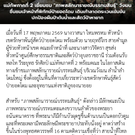
เมื่อวันที่ 17 พฤษภาคม 2569 นางวาสนา ไหมพรหม หัวหน้า
เขตรักษาพันธุ์สัตว์ป่ายอดโดม พร้อมด้วย นายฤทธิไกร สายคำมูล
ผู้ช่วยหัวหน้าเขต คณะเจ้าหน้าที่ และนางสาววิจิตรา สุขส่ง
หัวหน้าศูนย์ศึกษาธรรมชาติและสัตว์ป่าอุบลราชธานี ร่วมต้อนรับ
พลโท วีระยุทธ รักศิลป์ แม่ทัพภาคที่ 2 พร้อมคณะ ในโอกาสเดิน
ทางเข้าชมภาพสลักนารายณ์บรรทมสินธุ์ บริเวณวังมน ลำน้ำลำ
โดมใหญ่ ซึ่งตั้งอยู่ในพื้นที่คาบเกี่ยวระหว่างเขตรักษาพันธุ์สัตว์
ป่ายอดโดม และอุทยานแห่งชาติภูจองนายอย
สำหรับ “ภาพสลักนารายณ์บรรทมสินธุ์” ดังกล่าว มีลักษณะเป็น
ภาพพระนารายณ์บรรทมตะแคงขวาบนลำตัวของพระยา
อนันตนาคราช ที่พระนาภีมีก้านบัวผุดชูขึ้นด้านบนเป็นดอกบัวตูม
และที่พระเพลามีพระลักษมีพระชายาประทับนั่งอยู่ คาดว่าสร้าง
ขึ้นในช่วงพุทธศตวรรษที่ 16 ตามคติความเชื่อที่ว่า สายน้ำที่ไหล