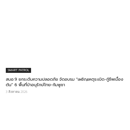
SMART PATROL
สบอ.9 ยกระดับความปลอดภัย จัดอบรม “เผชิญเหตุระเบิด-กู้ชีพเบื้อง
ต้น” 6 พื้นที่ป่าอนุรักษ์ไทย-กัมพูชา
3 สิงหาคม 2026