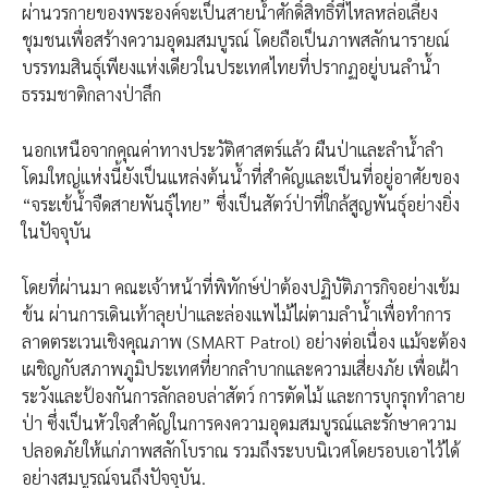
ผ่านวรกายของพระองค์จะเป็นสายน้ำศักดิ์สิทธิ์ที่ไหลหล่อเลี้ยง
ชุมชนเพื่อสร้างความอุดมสมบูรณ์ โดยถือเป็นภาพสลักนารายณ์
บรรทมสินธุ์เพียงแห่งเดียวในประเทศไทยที่ปรากฏอยู่บนลำน้ำ
ธรรมชาติกลางป่าลึก
นอกเหนือจากคุณค่าทางประวัติศาสตร์แล้ว ผืนป่าและลำน้ำลำ
โดมใหญ่แห่งนี้ยังเป็นแหล่งต้นน้ำที่สำคัญและเป็นที่อยู่อาศัยของ
“จระเข้น้ำจืดสายพันธุ์ไทย” ซึ่งเป็นสัตว์ป่าที่ใกล้สูญพันธุ์อย่างยิ่ง
ในปัจจุบัน
โดยที่ผ่านมา คณะเจ้าหน้าที่พิทักษ์ป่าต้องปฏิบัติภารกิจอย่างเข้ม
ข้น ผ่านการเดินเท้าลุยป่าและล่องแพไม้ไผ่ตามลำน้ำเพื่อทำการ
ลาดตระเวนเชิงคุณภาพ (SMART Patrol) อย่างต่อเนื่อง แม้จะต้อง
เผชิญกับสภาพภูมิประเทศที่ยากลำบากและความเสี่ยงภัย เพื่อเฝ้า
ระวังและป้องกันการลักลอบล่าสัตว์ การตัดไม้ และการบุกรุกทำลาย
ป่า ซึ่งเป็นหัวใจสำคัญในการคงความอุดมสมบูรณ์และรักษาความ
ปลอดภัยให้แก่ภาพสลักโบราณ รวมถึงระบบนิเวศโดยรอบเอาไว้ได้
อย่างสมบูรณ์จนถึงปัจจุบัน.