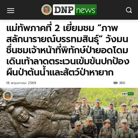
แม่ทัพภาคที่ 2 เยี่ยมชม “ภาพ
สลักนารายณ์บรรทมสินธุ์” วังมน
ชื่นชมเจ้าหน้าที่พิทักษ์ป่ายอดโดม
เดินเท้าลาดตระเวนเข้มข้นปกป้อง
ผืนป่าต้นน้ำและสัตว์ป่าหายาก
18 พฤษภาคม 2569
380