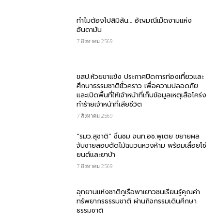
ทำไมต้องไปสิมิลัน… อัญมณีเม็ดงามแห่ง
อันดามัน
7 สิงหาคม 2569
ขสป.ห้วยขาแข้ง ประกาศปิดการท่องเที่ยวและ
ศึกษาธรรมชาติชั่วคราว เพื่อความปลอดภัย
และเปิดพื้นที่ให้เจ้าหน้าที่เก็บข้อมูลเหตุเสือโคร่ง
ทำร้ายเจ้าหน้าที่เสียชีวิต
7 สิงหาคม 2569
“รมว.สุชาติ” ชื่นชม​ จนท.อช.พุเตย​ ขยายผล
จับชายลอบตัดไม้ฉนวนหวงห้าม พร้อมเลื่อยโซ่
ยนต์และยาบ้า
7 สิงหาคม 2569
อุทยานแห่งชาติภูเรือพาเยาวชนเรียนรู้คุณค่า
ทรัพยากรธรรมชาติ ผ่านกิจกรรมเดินศึกษา
ธรรมชาติ