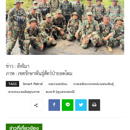
ข่าว : อัจจิมา
ภาพ : เขตรักษาพันธุ์สัตว์ป่ายอดโดม
TAGS
Smart Patrol
ขสป.ยอดโดม
ภาพสลักนารายณ์บรรทมสินธุ์
ลาดตระเวนเชิงคุณภาพ
สบอ.9 (อุบลราชธานี)
ข่าวที่เกี่ยวข้อง