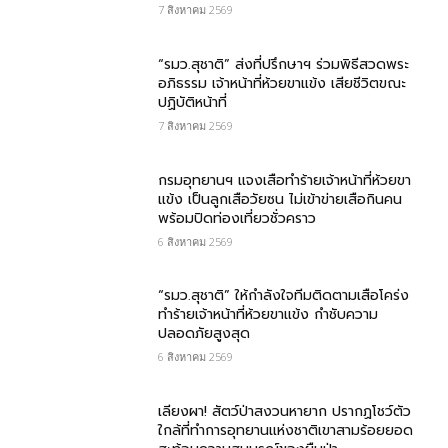
7 สิงหาคม 2569
“รมว.สุชาติ” ส่งที่ปรึกษาฯ ร่วมพิธีสวดพระ
อภิธรรม เจ้าหน้าที่ห้วยขาแข้ง เสียชีวิตขณะ
ปฏิบัติหน้าที่
7 สิงหาคม 2569
กรม​อุทยานฯ แจงเสือทำร้ายเจ้าหน้าที่ห้วยขา
แข้ง เป็นลูกเสือวัยซน ไม่เข้าข่ายเสือกินคน
พร้อมปิดท่องเที่ยวชั่วคราว
6 สิงหาคม 2569
“รมว.สุชาติ” ให้กำลังใจทีมติดตามเสือโคร่ง
ทำร้ายเจ้าหน้าที่ห้วยขาแข้ง กำชับความ
ปลอดภัยสูงสุด
6 สิงหาคม 2569
เลียงผา! สัตว์ป่าสงวนหายาก ปรากฏโชว์ตัว
ใกล้ที่ทำการอุทยานแห่งชาติเขาสามร้อยยอด