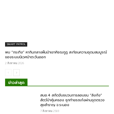
SMART PATROL
พบ “กระทิง” หากินกลางผืนป่าเขาคิชฌกูฏ สะท้อนความอุดมสมบูรณ์
ของระบบนิเวศป่าตะวันออก
2 สิงหาคม 2026
ข่าวล่าสุด
สบอ.4 สกัดจับขบวนการลอบขน “ลิงกัง”
สัตว์ป่าคุ้มครอง ซุกท้ายรถเก๋งผ่านจุดตรวจ
สุขสำราญ จ.ระนอง
7 สิงหาคม 2569