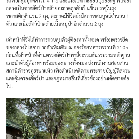
รถพบกลุ่มบุคคลรวม 4 ราย และเมื่อเปิดกระสอบปุ๋ยออกดู พบของ
กลางเป็นซากสัตว์ป่าคล้ายตะกวดถูกสับเป็นชิ้นบรรจุในถุง
พลาสติกจำนวน 2 ถุง, ตะกวดมีชีวิตยังมีสภาพสมบูรณ์จำนวน 1
ตัว และเนื้อสัตว์ป่าคล้ายเนื้อหมูป่าอีกจำนวน 2 ถุง
เจ้าหน้าที่จึงได้ทำการควบคุมตัวผู้ต้องหาทั้งหมด พร้อมตรวจยึด
ของกลางไปสอบปากคำเพิ่มเติม ณ กองร้อยทหารพรานที่ 2105
ก่อนที่เจ้าหน้าที่ด่านตรวจสัตว์ป่าท่าลี่จะร่วมกันรวบรวมหลักฐาน
และนำตัวผู้ต้องหาพร้อมของกลางทั้งหมด ส่งพนักงานสอบสวน
สถานีตำรวจภูธรนาแห้ว เพื่อดำเนินคดีตามพระราชบัญญัติสงวน
และคุ้มครองสัตว์ป่า และกฎหมายอื่นที่เกี่ยวข้องอย่างเด็ดขาดต่อ
ไป.