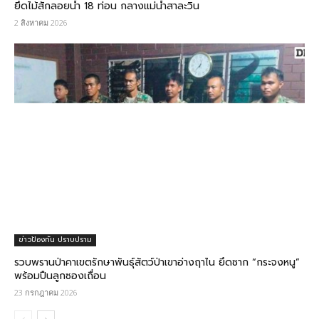
ยึดไม้สักลอยน้ำ 18 ท่อน กลางแม่น้ำสาละวิน
2 สิงหาคม 2026
ข่าวป้องกัน ปราบปราม
รวบพรานป่าคาเขตรักษาพันธุ์สัตว์ป่าเขาอ่างฤาไน ยึดซาก “กระจงหนู”
พร้อมปืนลูกซองเถื่อน
23 กรกฎาคม 2026