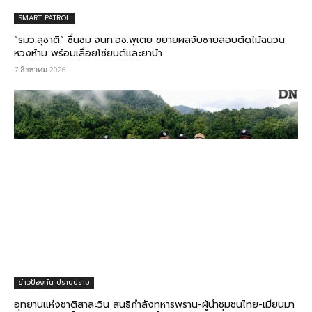
SMART PATROL
“รมว.สุชาติ” ชื่นชม​ จนท.อช.พุเตย​ ขยายผลจับชายลอบตัดไม้ฉนวน
หวงห้าม พร้อมเลื่อยโซ่ยนต์และยาบ้า
7 สิงหาคม 2026
ข่าวป้องกัน ปราบปราม
อุทยานแห่งชาติสาละวิน สนธิกำลังทหารพราน-ผู้นำชุมชนไทย-เมียนมา