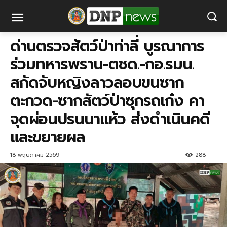
ด่านตรวจสัตว์ป่าท่าลี่ บูรณาการ
ร่วมทหารพราน-ตชด.-กอ.รมน.
สกัดจับหญิงลาวลอบขนซาก
ตะกวด-ซากสัตว์ป่าซุกรถเก๋ง คา
จุดผ่อนปรนนาแห้ว ส่งดำเนินคดี
และขยายผล
18 พฤษภาคม 2569
288