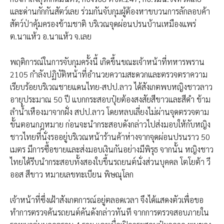
และด่านกักกันสัตว์เลย ร่วมกันจับกุมผู้ต้องหาขบวนการลักลอบค้า
สัตว์ป่าคุ้มครองข้ามชาติ บริเวณจุดผ่อนปรนบ้านเหมืองแพร่
ต.นาแห้ว อ.นาแห้ว จ.เลย
พฤติการณ์ในการจับกุมครั้งนี้ เกิดขึ้นขณะเจ้าหน้าที่ทหารพราน
2105 กำลังปฏิบัติหน้าที่อำนวยความสะดวกและตรวจตราความ
เรียบร้อยบริเวณชายแดนไทย-สปป.ลาว ได้สังเกตพบหญิงชาวลาว
อายุประมาณ 50 ปี แบกกระสอบปุ๋ยต้องสงสัยสีขาวและสีดำ ข้าม
ลำน้ำเหืองมาจากฝั่ง สปป.ลาว โดยหลบเลี่ยงไม่ผ่านจุดตรวจตาม
ขั้นตอนกฎหมาย ก่อนจะนำกระสอบดังกล่าวไปส่งมอบให้กับหญิง
ชาวไทยที่นั่งรออยู่บริเวณหน้าร้านค้าห่างจากจุดผ่อนปรนราว 50
เมตร มีการซื้อขายและส่งมอบเงินกันอย่างมีพิรุธ จากนั้น หญิงชาว
ไทยได้รีบนำกระสอบทั้งสองใบขึ้นรถยนต์นั่งส่วนบุคคล โตโยต้า วี
ออส สีขาว หมายเลขทะเบียน พิษณุโลก
เจ้าหน้าที่ซึ่งเฝ้าสังเกตการณ์อยู่ตลอดเวลา จึงได้แสดงตัวเพื่อขอ
ทำการตรวจค้นรถยนต์คันดังกล่าวทันที จากการตรวจสอบภายใน