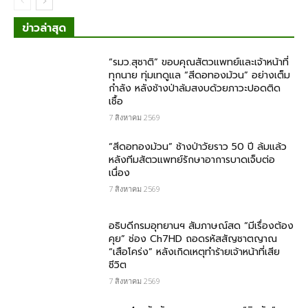
ข่าวล่าสุด
“รมว.สุชาติ” ขอบคุณสัตวแพทย์และเจ้าหน้าที่
ทุกนาย ทุ่มเทดูแล “สีดอทองม้วน” อย่างเต็ม
กำลัง หลังช้างป่าล้มสงบด้วยภาวะปอดติด
เชื้อ
7 สิงหาคม 2569
“สีดอทองม้วน” ช้างป่าวัยราว 50 ปี ล้มแล้ว
หลังทีมสัตวแพทย์รักษาอาการบาดเจ็บต่อ
เนื่อง
7 สิงหาคม 2569
อธิบดีกรมอุทยานฯ สัมภาษณ์สด “มีเรื่องต้อง
คุย” ช่อง Ch7HD ถอดรหัสสัญชาตญาณ
“เสือโคร่ง” หลังเกิดเหตุทำร้ายเจ้าหน้าที่เสีย
ชีวิต
7 สิงหาคม 2569