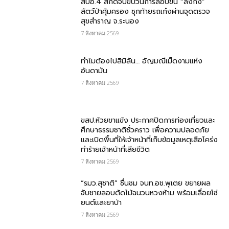
สบอ.4 สกัดจับขบวนการลอบขน “ลิงกัง”
สัตว์ป่าคุ้มครอง ซุกท้ายรถเก๋งผ่านจุดตรวจ
สุขสำราญ จ.ระนอง
7 สิงหาคม 2569
ทำไมต้องไปสิมิลัน… อัญมณีเม็ดงามแห่ง
อันดามัน
7 สิงหาคม 2569
ขสป.ห้วยขาแข้ง ประกาศปิดการท่องเที่ยวและ
ศึกษาธรรมชาติชั่วคราว เพื่อความปลอดภัย
และเปิดพื้นที่ให้เจ้าหน้าที่เก็บข้อมูลเหตุเสือโคร่ง
ทำร้ายเจ้าหน้าที่เสียชีวิต
7 สิงหาคม 2569
“รมว.สุชาติ” ชื่นชม​ จนท.อช.พุเตย​ ขยายผล
จับชายลอบตัดไม้ฉนวนหวงห้าม พร้อมเลื่อยโซ่
ยนต์และยาบ้า
7 สิงหาคม 2569