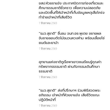
ขสป.ห้วยขาแข้ง ประกาศปิดการท่องเที่ยวและ
ศึกษาธรรมชาติชั่วคราว เพื่อความปลอดภัย
และเปิดพื้นที่ให้เจ้าหน้าที่เก็บข้อมูลเหตุเสือโคร่ง
ทำร้ายเจ้าหน้าที่เสียชีวิต
7 สิงหาคม 2569
“รมว.สุชาติ” ชื่นชม​ จนท.อช.พุเตย​ ขยายผล
จับชายลอบตัดไม้ฉนวนหวงห้าม พร้อมเลื่อยโซ่
ยนต์และยาบ้า
7 สิงหาคม 2569
อุทยานแห่งชาติภูเรือพาเยาวชนเรียนรู้คุณค่า
ทรัพยากรธรรมชาติ ผ่านกิจกรรมเดินศึกษา
ธรรมชาติ
7 สิงหาคม 2569
“รมว.สุชาติ” ส่งที่ปรึกษาฯ ร่วมพิธีสวดพระ
อภิธรรม เจ้าหน้าที่ห้วยขาแข้ง เสียชีวิตขณะ
ปฏิบัติหน้าที่
7 สิงหาคม 2569