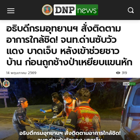
อธิบดีกรมอุทยานฯ สั่งติดตาม
อาการใกล้ชิด! จนท.ด่านซับวัว
แดง บาดเจ็บ​ หลังเข้าช่วยชาว
บ้าน​ ก่อนถูกช้างป่าเหยียบแขนหัก
14 พฤษภาคม 2569
319