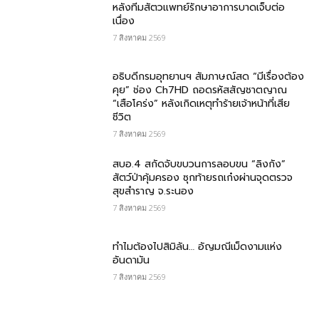
หลังทีมสัตวแพทย์รักษาอาการบาดเจ็บต่อ
เนื่อง
7 สิงหาคม 2569
อธิบดีกรมอุทยานฯ สัมภาษณ์สด “มีเรื่องต้อง
คุย” ช่อง Ch7HD ถอดรหัสสัญชาตญาณ
“เสือโคร่ง” หลังเกิดเหตุทำร้ายเจ้าหน้าที่เสีย
ชีวิต
7 สิงหาคม 2569
สบอ.4 สกัดจับขบวนการลอบขน “ลิงกัง”
สัตว์ป่าคุ้มครอง ซุกท้ายรถเก๋งผ่านจุดตรวจ
สุขสำราญ จ.ระนอง
7 สิงหาคม 2569
ทำไมต้องไปสิมิลัน… อัญมณีเม็ดงามแห่ง
อันดามัน
7 สิงหาคม 2569