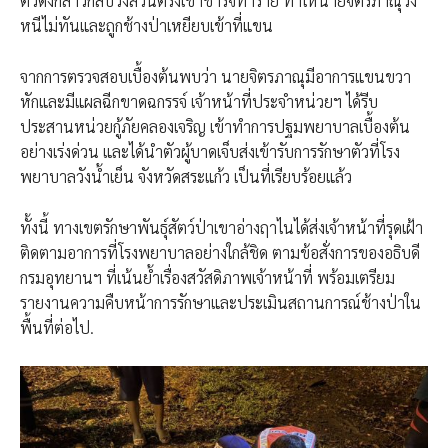
ตัวดังกล่าวกลับวิ่งสวนตรงเข้าชาร์จทำร้าย ทำให้นายจิตรภาณุวิ่ง
หนีไม่ทันและถูกช้างป่าเหยียบเข้าที่แขน
จากการตรวจสอบเบื้องต้นพบว่า นายจิตรภาณุมีอาการแขนขวา
หักและมีแผลฉีกขาดฉกรรจ์ เจ้าหน้าที่ประจำหน่วยฯ ได้รีบ
ประสานหน่วยกู้ภัยคลองเจริญ เข้าทำการปฐมพยาบาลเบื้องต้น
อย่างเร่งด่วน และได้นำตัวผู้บาดเจ็บส่งเข้ารับการรักษาตัวที่โรง
พยาบาลวังน้ำเย็น จังหวัดสระแก้ว เป็นที่เรียบร้อยแล้ว
ทั้งนี้ ทางเขตรักษาพันธุ์สัตว์ป่าเขาอ่างฤาไนได้ส่งเจ้าหน้าที่รุดเฝ้า
ติดตามอาการที่โรงพยาบาลอย่างใกล้ชิด ตามข้อสั่งการของอธิบดี
กรมอุทยานฯ ที่เน้นย้ำเรื่องสวัสดิภาพเจ้าหน้าที่ พร้อมเตรียม
รายงานความคืบหน้าการรักษาและประเมินสถานการณ์ช้างป่าใน
พื้นที่ต่อไป.