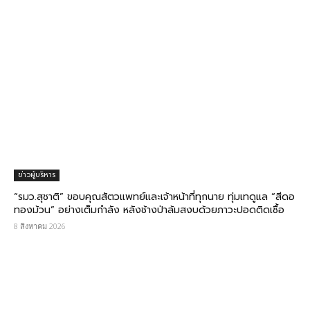
ข่าวผู้บริหาร
“รมว.สุชาติ” ขอบคุณสัตวแพทย์และเจ้าหน้าที่ทุกนาย ทุ่มเทดูแล “สีดอ
ทองม้วน” อย่างเต็มกำลัง หลังช้างป่าล้มสงบด้วยภาวะปอดติดเชื้อ
8 สิงหาคม 2026