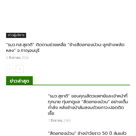
ข่าวผู้บริหาร
“รมว.ทส.สุชาติ” ติดตามช่วยเหลือ “ช้างสีดอทองม้วน-ลูกช้างพลัด
หลง” จ.กาญจนบุรี
3 สิงหาคม 2026
ข่าวล่าสุด
“รมว.สุชาติ” ขอบคุณสัตวแพทย์และเจ้าหน้าที่
ทุกนาย ทุ่มเทดูแล “สีดอทองม้วน” อย่างเต็ม
กำลัง หลังช้างป่าล้มสงบด้วยภาวะปอดติด
เชื้อ
7 สิงหาคม 2569
“สีดอทองม้วน” ช้างป่าวัยราว 50 ปี ล้มแล้ว