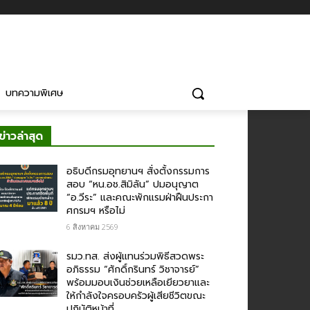
บทความพิเศษ
ข่าวล่าสุด
อธิบดีกรมอุทยานฯ​ สั่งตั้งกรรมการ
สอบ “หน.อช.สิมิลัน” ปมอนุญาต
“อ.วีระ” และคณะพักแรมฝ่าฝืนประกา
ศกรมฯ หรือไม่
6 สิงหาคม 2569
รมว.ทส. ส่งผู้แทนร่วมพิธีสวดพระ
อภิธรรม “ศักดิ์กรินทร์ วิชาจารย์”
พร้อมมอบเงินช่วยเหลือเยียวยาและ
ให้กำลังใจครอบครัวผู้เสียชีวิตขณะ
ปฏิบัติหน้าที่