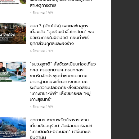
สาเหตุการตาย
4 สิงหาคม 2569
สบอ.3 (บ้านโป่ง) เผยผลชันสูตร
เบื้องต้น “ลูกช้างป่าจิ๋วไทรโยค” พบ
อวัยวะภายในผิดปกติ ก่อนทำพิธี
อุทิศส่วนกุศลและฝังร่าง
4 สิงหาคม 2569
“รมว.สุชาติ” สั่งจัดระเบียบท่องเที่ยว
ทะเล กรมอุทยานฯ-กรมทะเลฯ
ขานรับจัดประชุมกำหนดแนวทาง
มาตรฐานท่องเที่ยวทางทะเล ยก
ระดับความปลอดภัย-สิ่งแวดล้อม
“เกาะราชา-พีพี” เล็งขยายผล “หมู่
เกาะสุรินทร์”
4 สิงหาคม 2569
อุทยานฯ หาดนพรัตน์ธาราฯ ชวน
เที่ยวเชิงอนุรักษ์ สัมผัสมนตร์เสน่ห์
“เกาะบิดะใน-บิดะนอก” ใต้ผืนทะเล
อันดามัน