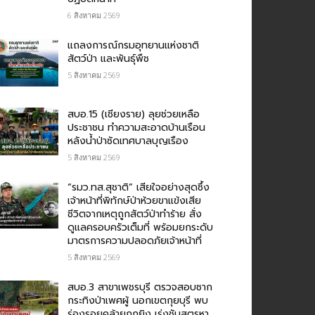
6 สิงหาคม 2569
แถลงการณ์กรมอุทยานแห่งชาติ
สัตว์ป่า และพันธุ์พืช
5 สิงหาคม 2569
สบอ.15 (เชียงราย) ลุยช่วยเหลือ
ประชาชน ทำความสะอาดบ้านเรือน
หลังน้ำป่าซัดเทศบาลบุญเรือง
5 สิงหาคม 2569
“รมว.ทส.สุชาติ” เสียใจอย่างสุดซึ้ง
เจ้าหน้าที่พิทักษ์ป่าห้วยขาแข้งเสีย
ชีวิตจากเหตุถูกสัตว์ป่าทำร้าย สั่ง
ดูแลครอบครัวเต็มที่ พร้อมยกระดับ
มาตรการความปลอดภัยเจ้าหน้าที่
5 สิงหาคม 2569
สบอ.3 สาขาเพชรบุรี ตรวจสอบซาก
กระทิงป่าเพศผู้ นอกเขตกุยบุรี พบ
ร่องรอยคล้ายถูกยิง เร่งชันสูตรหา