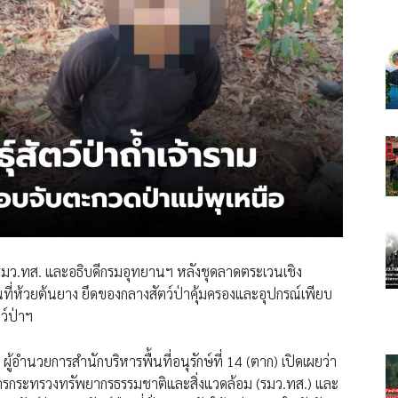
ย รมว.ทส. และอธิบดีกรมอุทยานฯ หลังชุดลาดตระเวนเชิง
ที่ห้วยต้นยาง ยึดของกลางสัตว์ป่าคุ้มครองและอุปกรณ์เพียบ
ว์ป่าฯ
อำนวยการสำนักบริหารพื้นที่อนุรักษ์ที่ 14 (ตาก) เปิดเผยว่า
ารกระทรวงทรัพยากรธรรมชาติและสิ่งแวดล้อม (รมว.ทส.) และ