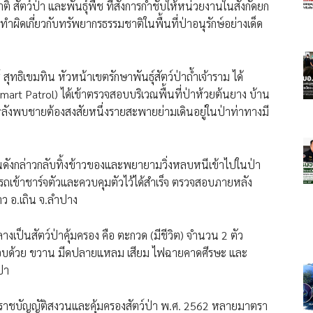
สัตว์ป่า และพันธุ์พืช ที่สั่งการกำชับให้หน่วยงานในสังกัดยก
ดเกี่ยวกับทรัพยากรธรรมชาติในพื้นที่ป่าอนุรักษ์อย่างเด็ด
 สุทธิเขมทิน หัวหน้าเขตรักษาพันธุ์สัตว์ป่าถ้ำเจ้าราม ได้
mart Patrol) ได้เข้าตรวจสอบบริเวณพื้นที่ป่าห้วยต้นยาง บ้าน
ง หลังพบชายต้องสงสัยหนึ่งรายสะพายย่ามเดินอยู่ในป่าท่าทางมี
คนดังกล่าวกลับทิ้งข้าวของและพยายามวิ่งหลบหนีเข้าไปในป่า
มารถเข้าชาร์จตัวและควบคุมตัวไว้ได้สำเร็จ ตรวจสอบภายหลัง
าว อ.เถิน จ.ลำปาง
็นสัตว์ป่าคุ้มครอง คือ ตะกวด (มีชีวิต) จำนวน 2 ตัว
บด้วย ขวาน มีดปลายแหลม เสียม ไฟฉายคาดศีรษะ และ
ป่า
พระราชบัญญัติสงวนและคุ้มครองสัตว์ป่า พ.ศ. 2562 หลายมาตรา