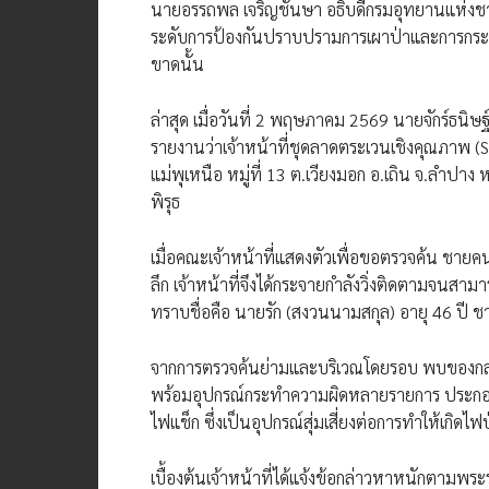
นายอรรถพล เจริญชันษา อธิบดีกรมอุทยานแห่งชาติ 
ระดับการป้องกันปราบปรามการเผาป่าและการกระทำผิ
ขาดนั้น
ล่าสุด เมื่อวันที่ 2 พฤษภาคม 2569 นายจักร์ธนิษฐ์
รายงานว่าเจ้าหน้าที่ชุดลาดตระเวนเชิงคุณภาพ (S
แม่พุเหนือ หมู่ที่ 13 ต.เวียงมอก อ.เถิน จ.ลำปา
พิรุธ
เมื่อคณะเจ้าหน้าที่แสดงตัวเพื่อขอตรวจค้น ชาย
ลึก เจ้าหน้าที่จึงได้กระจายกำลังวิ่งติดตามจนสา
ทราบชื่อคือ นายรัก (สงวนนามสกุล) อายุ 46 ปี ช
จากการตรวจค้นย่ามและบริเวณโดยรอบ พบของกลางเป
พร้อมอุปกรณ์กระทำความผิดหลายรายการ ประกอ
ไฟแช็ก ซึ่งเป็นอุปกรณ์สุ่มเสี่ยงต่อการทำให้เกิดไฟ
เบื้องต้นเจ้าหน้าที่ได้แจ้งข้อกล่าวหาหนักตาม