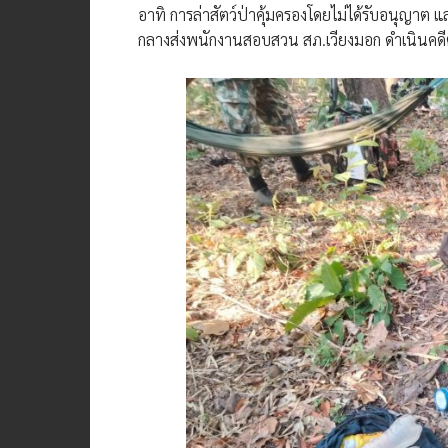
อาทิ การล่าสัตว์ป่าคุ้มครองโดยไม่ได้รับอนุญาต
กลางส่งพนักงานสอบสวน สภ.เวียงมอก ดำเนินค