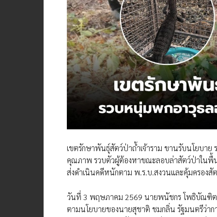
เขตรักษาพันธุ์สัตว์ป่าถ้ำเจ้าราม ขานรับนโยบา
คุณภาพ รวบตัวผู้ต้องหาขณะลอบล่าสัตว์ป่าในพื้น
ส่งดำเนินคดีหนักตาม พ.ร.บ.สงวนและคุ้มครองสัต
วันที่ 3 พฤษภาคม 2569 นายพนัชกร โพธิบัณฑิต ผู้
ตามนโยบายของนายสุชาติ ชมกลิ่น รัฐมนตรีว่าก