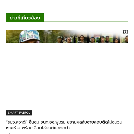
ข่าวที่เกี่ยวข้อง
SMART PATROL
“รมว.สุชาติ” ชื่นชม​ จนท.อช.พุเตย​ ขยายผลจับชายลอบตัดไม้ฉนวน
หวงห้าม พร้อมเลื่อยโซ่ยนต์และยาบ้า