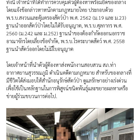
ทั้งนี้ เจ้าหน้าที่ได้ทำการควบคุมตัวผู้ต้องหาพร้อมยึดของกลาง
โดยแจ้งข้อกล่าวหาหนักตามกฎหมายไทย ประกอบด้วย
พ.ร.บ.สงวนและคุ้มครองสัตว์ป่า พ.ศ. 2562 (ม.19 และ ม.23)
ฐานนำออกสัตว์ป่าโดยไม่ได้รับอนุญาต, พ.ร.บ.ศุลกากร พ.ศ.
2560 (ม.242 และ ม.252) ฐานนำของต้องกำกัดออกนอกราช
อาณาจักรโดยเลี่ยงข้อจำกัด, พ.ร.บ.โรคระบาดสัตว์ พ.ศ. 2558
ฐานนำสัตว์ออกโดยไม่มีใบอนุญาต
โดยเจ้าหน้าที่นำตัวผู้ต้องหาส่งพนักงานสอบสวน สภ.ท่า
อากาศยานสุวรรณภูมิ ดำเนินคดีตามกฎหมาย สำหรับของกลางที่
มีชีวิตได้ส่งมอบให้สำนักอนุรักษ์สัตว์ป่า ดูแลรักษาอย่างเร่งด่วน
เพื่อใช้เป็นหลักฐานในการพิสูจน์ชนิดพันธุ์และขยายผลหาเครือ
ข่ายผู้ร่วมขบวนการต่อไป.