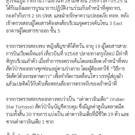
สุวรรณภูมิ รายงานว่า เมื่อวันที่ 28 เมษายน 2569 เวลา 05.25 น.
ได้รับแจ้งผลการบูรณาการปฏิบัติงานร่วมกับเจ้าหน้าที่ศุลกากร,
กองกำกับการ 2 บก.ปทส. และฝ่ายรักษาความปลอดภัย ทอท. หลัง
เข้าตรวจสอบผู้โดยสารต้องสงสัยบริเวณจุดตรวจค้นโซน 3 East
อาคารผู้โดยสารขาออก ชั้น 5
จากการตรวจสอบพบ หญิงสัญชาติไต้หวัน อายุ 19 ผู้โดยสารสาย
การบินเวียดเจ็ทแอร์ เที่ยวบินที่ VZ568 ปลายทางกรุงไทเป มีท่าที
พิรุธบริเวณลำตัว เมื่อทำการขอตรวจค้นโดยละเอียด เจ้าหน้าที่พบ
สัตว์ป่าของกลางซุกซ่อนอยู่ตามร่างกาย โดยผู้ต้องหาใช้ “วิธีการ
รัดสัตว์ด้วยกระดาษกาว” เพื่อจำกัดการเคลื่อนไหว บรรจุใส่ถุงผ้า
แล้วแปะติดไว้กับตัวเพื่อหลบเลี่ยงการตรวจจับของเจ้าหน้าที่
จากการตรวจสอบของกลางพบว่าเป็น “เต่าดาวอินเดีย” (Indian
Star Tortoise) สัตว์ป่าในบัญชีควบคุม ซึ่งมีมูลค่าสูงในตลาดมืด
รวมทั้งสิ้น 30 รายการ แบ่งเป็น เต่าดาวอินเดียที่มีชีวิต 29 ตัว และ
ซากเต่าดาวอินเดีย 1 ซาก