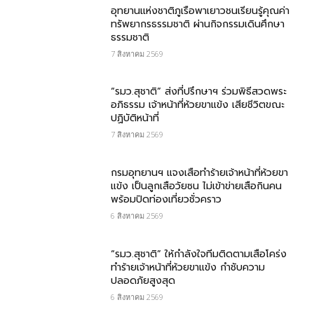
อุทยานแห่งชาติภูเรือพาเยาวชนเรียนรู้คุณค่า
ทรัพยากรธรรมชาติ ผ่านกิจกรรมเดินศึกษา
ธรรมชาติ
7 สิงหาคม 2569
“รมว.สุชาติ” ส่งที่ปรึกษาฯ ร่วมพิธีสวดพระ
อภิธรรม เจ้าหน้าที่ห้วยขาแข้ง เสียชีวิตขณะ
ปฏิบัติหน้าที่
7 สิงหาคม 2569
กรม​อุทยานฯ แจงเสือทำร้ายเจ้าหน้าที่ห้วยขา
แข้ง เป็นลูกเสือวัยซน ไม่เข้าข่ายเสือกินคน
พร้อมปิดท่องเที่ยวชั่วคราว
6 สิงหาคม 2569
“รมว.สุชาติ” ให้กำลังใจทีมติดตามเสือโคร่ง
ทำร้ายเจ้าหน้าที่ห้วยขาแข้ง กำชับความ
ปลอดภัยสูงสุด
6 สิงหาคม 2569