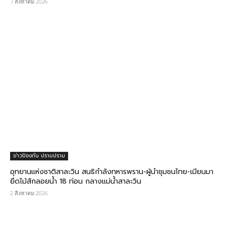
7 สิงหาคม 2026
ข่าวป้องกัน ปราบปราม
อุทยานแห่งชาติสาละวิน สนธิกำลังทหารพราน-ผู้นำชุมชนไทย-เมียนมา
ยึดไม้สักลอยน้ำ 18 ท่อน กลางแม่น้ำสาละวิน
2 สิงหาคม 2026