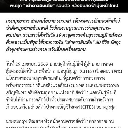
กรมอุทยานฯ สนองนโยบาย รมว.ทส. เข้มงวดการลักลอบค้าสัตว์
ป่าผิดกฎหมายข้ามชาติ โชว์ผลงานบูรณาการร่วมศุลกากร-
ตร.ปทส. รวบสาวไต้หวันวัย 19 คาจุดตรวจค้นสุวรรณภูมิ หลังพบ
คืบคลานเป็นพิรุธ ใช้เทปกาวพัน “เต่าดาวอินเดีย” 30 ชีวิต ยัดถุง
ผ้าซุกซ่อนตามร่างกาย หวังเลี่ยงเครื่องสแกน
วันที่ 29 เมษายน 2569 นายสดุดี พันธุ์ภักดี ผู้อำนวยการกอง
คุ้มครองสัตว์ป่าและพืชป่าตามอนุสัญญา (CITES) เปิดเผยว่า ตาม
นโยบายของนายสุชาติ ชมกลิ่น รัฐมนตรีว่าการกระทรวง
ทรัพยากรธรรมชาติและสิ่งแวดล้อม (รมว.ทส.) และนายอรรถพล
เจริญชันษา อธิบดีกรมอุทยานแห่งชาติ สัตว์ป่า และพันธุ์พืช ที่
กำชับให้ด่านตรวจสัตว์ป่าทั่วประเทศยกระดับการเฝ้าระวังการ
ลักลอบเคลื่อนย้ายสัตว์ป่าตามบัญชีไซเตส (CITES) อย่างสูงสุด
นายคมกฤษ พิณสาย หัวหน้าด่านตรวจสัตว์ป่าท่าอากาศยาน