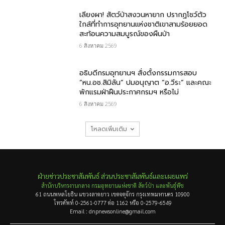
เลียงผา! สัตว์ป่าสงวนหายาก ปรากฏโชว์ตัว
ใกล้ที่ทำการอุทยานแห่งชาติเขาสามร้อยยอด
สะท้อนความสมบูรณ์ของผืนป่า
6 สิงหาคม 2569
อธิบดีกรมอุทยานฯ​ สั่งตั้งกรรมการสอบ
“หน.อช.สิมิลัน” ปมอนุญาต “อ.วีระ” และคณะ
พักแรมฝ่าฝืนประกาศกรมฯ หรือไม่
6 สิงหาคม 2569
โหลดเพิ่มเติม
ฝ่ายข่าวประชาสัมพันธ์ ส่วนประชาสัมพันธ์และเผยแพร่
สำนักบริหารงานกลาง กรมอุทยานแห่งชาติ สัตว์ป่า และพันธุ์พืช
61 ถนนพหลโยธิน แขวงลาดยาว เขตจตุจักร กรุงเทพมหานคร 10900
โทรศัพท์ 0-2561-0777 ต่อ 1162 หรือ 0-2579-6549
Email : dnpnewsonline@gmail.com