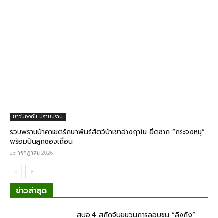
ข่าวป้องกัน ปราบปราม
รวบพรานป่าคาเขตรักษาพันธุ์สัตว์ป่าเขาอ่างฤาไน ยึดซาก “กระจงหนู”
พร้อมปืนลูกซองเถื่อน
23 กรกฎาคม 2026
ข่าวล่าสุด
สบอ.4 สกัดจับขบวนการลอบขน “ลิงกัง”