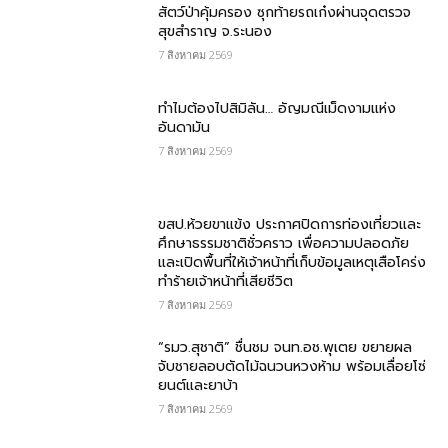
สัตว์ป่าคุ้มครอง ซุกท้ายรถเก๋งผ่านจุดตรวจ
สุขสำราญ จ.ระนอง
7 สิงหาคม 2569
ทำไมต้องไปสิมิลัน… อัญมณีเม็ดงามแห่ง
อันดามัน
7 สิงหาคม 2569
ขสป.ห้วยขาแข้ง ประกาศปิดการท่องเที่ยวและ
ศึกษาธรรมชาติชั่วคราว เพื่อความปลอดภัย
และเปิดพื้นที่ให้เจ้าหน้าที่เก็บข้อมูลเหตุเสือโคร่ง
ทำร้ายเจ้าหน้าที่เสียชีวิต
7 สิงหาคม 2569
“รมว.สุชาติ” ชื่นชม​ จนท.อช.พุเตย​ ขยายผล
จับชายลอบตัดไม้ฉนวนหวงห้าม พร้อมเลื่อยโซ่
ยนต์และยาบ้า
7 สิงหาคม 2569