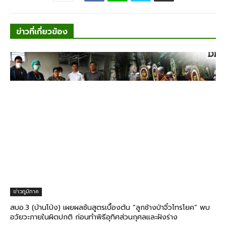
ข่าวที่เกี่ยวข้อง
ข่าวภูมิภาค
สบอ.3 (บ้านโป่ง) เผยผลชันสูตรเบื้องต้น “ลูกช้างป่าจิ๋วไทรโยค” พบ
อวัยวะภายในผิดปกติ ก่อนทำพิธีอุทิศส่วนกุศลและฝังร่าง