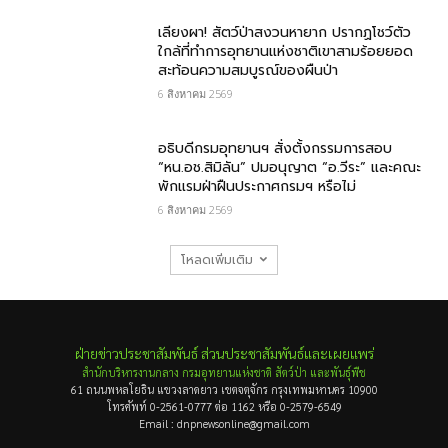
เลียงผา! สัตว์ป่าสงวนหายาก ปรากฏโชว์ตัว
ใกล้ที่ทำการอุทยานแห่งชาติเขาสามร้อยยอด
สะท้อนความสมบูรณ์ของผืนป่า
6 สิงหาคม 2569
อธิบดีกรมอุทยานฯ​ สั่งตั้งกรรมการสอบ
“หน.อช.สิมิลัน” ปมอนุญาต “อ.วีระ” และคณะ
พักแรมฝ่าฝืนประกาศกรมฯ หรือไม่
6 สิงหาคม 2569
โหลดเพิ่มเติม
ฝ่ายข่าวประชาสัมพันธ์ ส่วนประชาสัมพันธ์และเผยแพร่
สำนักบริหารงานกลาง กรมอุทยานแห่งชาติ สัตว์ป่า และพันธุ์พืช
61 ถนนพหลโยธิน แขวงลาดยาว เขตจตุจักร กรุงเทพมหานคร 10900
โทรศัพท์ 0-2561-0777 ต่อ 1162 หรือ 0-2579-6549
Email : dnpnewsonline@gmail.com