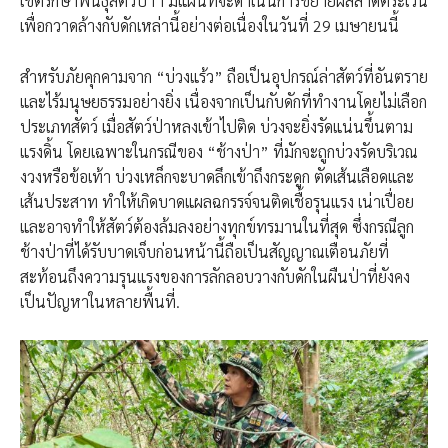
เขตรักษาพันธุ์สัตว์ป่าฯ มีแผนที่จะดำเนินการขยายผลลาดตระเวน
เพื่อกวาดล้างกับดักเหล่านี้อย่างต่อเนื่องในวันที่ 29 เมษายนนี้
สำหรับภัยคุกคามจาก “บ่วงแร้ว” ถือเป็นอุปกรณ์ล่าสัตว์ที่อันตราย
และไร้มนุษยธรรมอย่างยิ่ง เนื่องจากเป็นกับดักที่ทำงานโดยไม่เลือก
ประเภทสัตว์ เมื่อสัตว์ป่าหลงเข้าไปติด บ่วงจะยิ่งรัดแน่นขึ้นตาม
แรงดิ้น โดยเฉพาะในกรณีของ “ช้างป่า” ที่มักจะถูกบ่วงรัดบริเวณ
งวงหรือข้อเท้า บ่วงเหล็กจะบาดลึกเข้าถึงกระดูก ตัดเส้นเลือดและ
เส้นประสาท ทำให้เกิดบาดแผลฉกรรจ์จนติดเชื้อรุนแรง เน่าเปื่อย
และอาจทำให้สัตว์ต้องล้มลงอย่างทุกข์ทรมานในที่สุด ซึ่งกรณีลูก
ช้างป่าที่ได้รับบาดเจ็บก่อนหน้านี้ถือเป็นสัญญาณเตือนภัยที่
สะท้อนถึงความรุนแรงของการลักลอบวางกับดักในผืนป่าที่ยังคง
เป็นปัญหาในหลายพื้นที่.