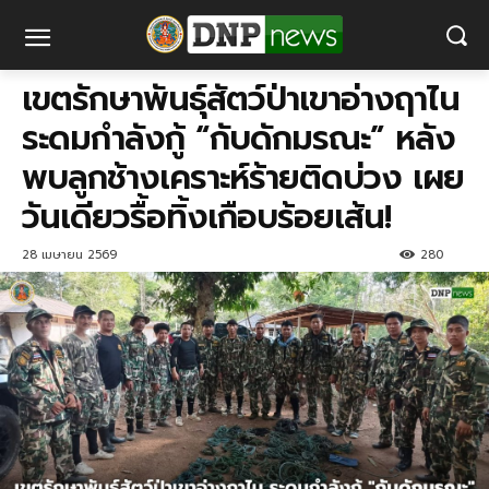
เขตรักษาพันธุ์สัตว์ป่าเขาอ่างฤาไน
ระดมกำลังกู้ “กับดักมรณะ” หลัง
พบลูกช้างเคราะห์ร้ายติดบ่วง เผย
วันเดียวรื้อทิ้งเกือบร้อยเส้น!
28 เมษายน 2569
280