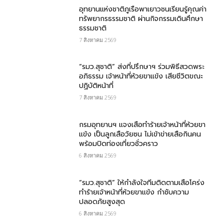
อุทยานแห่งชาติภูเรือพาเยาวชนเรียนรู้คุณค่า
ทรัพยากรธรรมชาติ ผ่านกิจกรรมเดินศึกษา
ธรรมชาติ
7 สิงหาคม 2569
“รมว.สุชาติ” ส่งที่ปรึกษาฯ ร่วมพิธีสวดพระ
อภิธรรม เจ้าหน้าที่ห้วยขาแข้ง เสียชีวิตขณะ
ปฏิบัติหน้าที่
7 สิงหาคม 2569
กรม​อุทยานฯ แจงเสือทำร้ายเจ้าหน้าที่ห้วยขา
แข้ง เป็นลูกเสือวัยซน ไม่เข้าข่ายเสือกินคน
พร้อมปิดท่องเที่ยวชั่วคราว
6 สิงหาคม 2569
“รมว.สุชาติ” ให้กำลังใจทีมติดตามเสือโคร่ง
ทำร้ายเจ้าหน้าที่ห้วยขาแข้ง กำชับความ
ปลอดภัยสูงสุด
6 สิงหาคม 2569