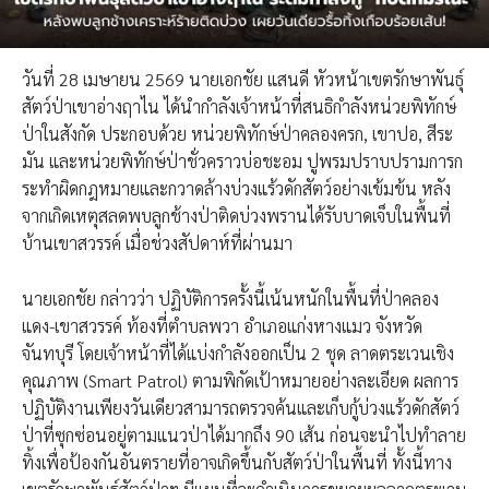
วันที่ 28 เมษายน 2569 นายเอกชัย แสนดี หัวหน้าเขตรักษาพันธุ์
สัตว์ป่าเขาอ่างฤาไน ได้นำกำลังเจ้าหน้าที่สนธิกำลังหน่วยพิทักษ์
ป่าในสังกัด ประกอบด้วย หน่วยพิทักษ์ป่าคลองครก, เขาปอ, สีระ
มัน และหน่วยพิทักษ์ป่าชั่วคราวบ่อชะอม ปูพรมปราบปรามการก
ระทำผิดกฎหมายและกวาดล้างบ่วงแร้วดักสัตว์อย่างเข้มข้น หลัง
จากเกิดเหตุสลดพบลูกช้างป่าติดบ่วงพรานได้รับบาดเจ็บในพื้นที่
บ้านเขาสวรรค์ เมื่อช่วงสัปดาห์ที่ผ่านมา
นายเอกชัย กล่าวว่า ปฏิบัติการครั้งนี้เน้นหนักในพื้นที่ป่าคลอง
แดง-เขาสวรรค์ ท้องที่ตำบลพวา อำเภอแก่งหางแมว จังหวัด
จันทบุรี โดยเจ้าหน้าที่ได้แบ่งกำลังออกเป็น 2 ชุด ลาดตระเวนเชิง
คุณภาพ (Smart Patrol) ตามพิกัดเป้าหมายอย่างละเอียด ผลการ
ปฏิบัติงานเพียงวันเดียวสามารถตรวจค้นและเก็บกู้บ่วงแร้วดักสัตว์
ป่าที่ซุกซ่อนอยู่ตามแนวป่าได้มากถึง 90 เส้น ก่อนจะนำไปทำลาย
ทิ้งเพื่อป้องกันอันตรายที่อาจเกิดขึ้นกับสัตว์ป่าในพื้นที่ ทั้งนี้ทาง