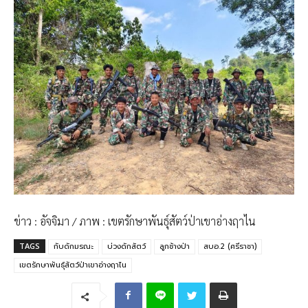
ข่าว : อัจจิมา / ภาพ : เขตรักษาพันธุ์สัตว์ป่าเขาอ่างฤาไน
TAGS
กับดักมรณะ
บ่วงดักสัตว์
ลูกช้างป่า
สบอ.2 (ศรีราชา)
เขตรักษาพันธุ์สัตว์ป่าเขาอ่างฤาไน