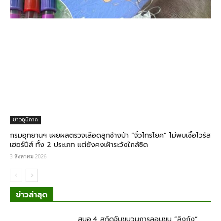
ข่าวภูมิภาค
กรมอุทยานฯ เผยผลตรวจเลือดลูกช้างป่า​ “จิ๋วไทรโยค” ไม่พบเชื้อไวรัส
เฮอร์ปีส์ ทั้ง 2 ประเภท แต่ยังคงเฝ้าระวังใกล้ชิด
3 สิงหาคม 2026
ข่าวล่าสุด
สบอ.4 สกัดจับขบวนการลอบขน “ลิงกัง”