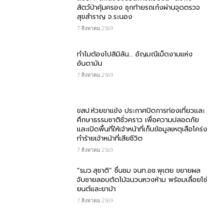
สัตว์ป่าคุ้มครอง ซุกท้ายรถเก๋งผ่านจุดตรวจ
สุขสำราญ จ.ระนอง
7 สิงหาคม 2569
ทำไมต้องไปสิมิลัน… อัญมณีเม็ดงามแห่ง
อันดามัน
7 สิงหาคม 2569
ขสป.ห้วยขาแข้ง ประกาศปิดการท่องเที่ยวและ
ศึกษาธรรมชาติชั่วคราว เพื่อความปลอดภัย
และเปิดพื้นที่ให้เจ้าหน้าที่เก็บข้อมูลเหตุเสือโคร่ง
ทำร้ายเจ้าหน้าที่เสียชีวิต
7 สิงหาคม 2569
“รมว.สุชาติ” ชื่นชม​ จนท.อช.พุเตย​ ขยายผล
จับชายลอบตัดไม้ฉนวนหวงห้าม พร้อมเลื่อยโซ่
ยนต์และยาบ้า
7 สิงหาคม 2569