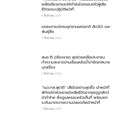
เหลือเยียวยาและให้กำลังใจครอบครัวผู้เสีย
ชีวิตขณะปฏิบัติหน้าที่
6 สิงหาคม 2569
แถลงการณ์กรมอุทยานแห่งชาติ สัตว์ป่า และ
พันธุ์พืช
5 สิงหาคม 2569
สบอ.15 (เชียงราย) ลุยช่วยเหลือประชาชน
ทำความสะอาดบ้านเรือนหลังน้ำป่าซัดเทศบาล
บุญเรือง
5 สิงหาคม 2569
“รมว.ทส.สุชาติ” เสียใจอย่างสุดซึ้ง เจ้าหน้าที่
พิทักษ์ป่าห้วยขาแข้งเสียชีวิตจากเหตุถูกสัตว์
ป่าทำร้าย สั่งดูแลครอบครัวเต็มที่ พร้อมยก
ระดับมาตรการความปลอดภัยเจ้าหน้าที่
5 สิงหาคม 2569