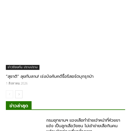
ข่าวป้องกัน ปราบปราม
“สุชาติ” ลุยทับลาน! เร่งบังคับคดีรื้อรีสอร์ตบุกรุกป่า
1 สิงหาคม 2026
ข่าวล่าสุด
กรม​อุทยานฯ แจงเสือทำร้ายเจ้าหน้าที่ห้วยขา
แข้ง เป็นลูกเสือวัยซน ไม่เข้าข่ายเสือกินคน