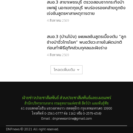
สบอ.3 สาขาเพชรบุรี ตรวจสอบซากกระทิงป่า
เพศผู้ นอกเขตกุยบุรี พบร่องรอยคล้ายถูกยิง
เร่งชันสูตรหาสาเหตุการตาย
4 สิงหาคม 2569
สบอ.3 (บ้านโป่ง) เผยผลชันสูตรเบื้องต้น “ลูก
ช้างป่าจิ๋วไทรโยค” พบอวัยวะภายในผิดปกติ
ก่อนทำพิธีอุทิศส่วนกุศลและฝังร่าง
4 สิงหาคม 2569
โหลดเพิ่มเติม
ฝ่ายข่าวประชาสัมพันธ์ ส่วนประชาสัมพันธ์และเผยแพร่
สำนักบริหารงานกลาง กรมอุทยานแห่งชาติ สัตว์ป่า และพันธุ์พืช
61 ถนนพหลโยธิน แขวงลาดยาว เขตจตุจักร กรุงเทพมหานคร 10900
โทรศัพท์ 0-2561-0777 ต่อ 1162 หรือ 0-2579-6549
Email : dnpnewsonline@gmail.com
DNPnews © 2021 All right reserved.