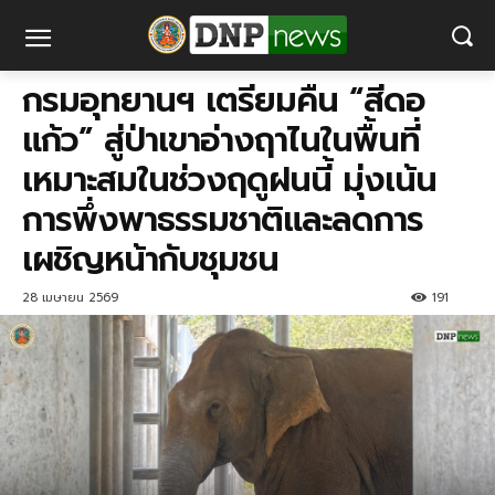
กรมอุทยานฯ เตรียมคืน “สีดอ
แก้ว” สู่ป่าเขาอ่างฤาไนในพื้นที่
เหมาะสม​ในช่วงฤดูฝนนี้​ มุ่งเน้น
การพึ่งพาธรรมชาติและลดการ
เผชิญหน้ากับชุมชน​
28 เมษายน 2569
191