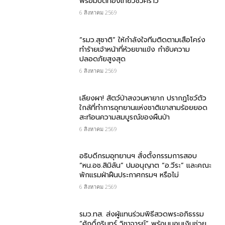
พร้อมปิดท่องเที่ยวชั่วคราว
6 สิงหาคม 2569
“รมว.สุชาติ” ให้กำลังใจทีมติดตามเสือโคร่ง
ทำร้ายเจ้าหน้าที่ห้วยขาแข้ง กำชับความ
ปลอดภัยสูงสุด
6 สิงหาคม 2569
เลียงผา! สัตว์ป่าสงวนหายาก ปรากฏโชว์ตัว
ใกล้ที่ทำการอุทยานแห่งชาติเขาสามร้อยยอด
สะท้อนความสมบูรณ์ของผืนป่า
6 สิงหาคม 2569
อธิบดีกรมอุทยานฯ​ สั่งตั้งกรรมการสอบ
“หน.อช.สิมิลัน” ปมอนุญาต “อ.วีระ” และคณะ
พักแรมฝ่าฝืนประกาศกรมฯ หรือไม่
6 สิงหาคม 2569
รมว.ทส. ส่งผู้แทนร่วมพิธีสวดพระอภิธรรม
“ศักดิ์กรินทร์ วิชาจารย์” พร้อมมอบเงินช่วย