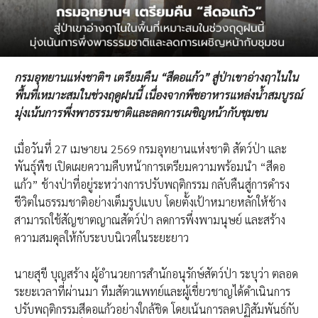
กรมอุทยานแห่งชาติฯ เตรียมคืน “สีดอแก้ว” สู่ป่าเขาอ่างฤาไนใน
พื้นที่เหมาะสม​ในช่วงฤดูฝนนี้​ เนื่องจากพืชอาหารแหล่งน้ำสมบูรณ์
มุ่งเน้นการพึ่งพาธรรมชาติและลดการเผชิญหน้ากับชุมชน​
เมื่อวันที่ 27 เมษายน 2569 กรมอุทยานแห่งชาติ สัตว์ป่า และ
พันธุ์พืช เปิดเผยความคืบหน้าการเตรียมความพร้อมนำ “สีดอ
แก้ว” ช้างป่าที่อยู่ระหว่างการปรับพฤติกรรม กลับคืนสู่การดำรง
ชีวิตในธรรมชาติอย่างเต็มรูปแบบ โดยตั้งเป้าหมายหลักให้ช้าง
สามารถใช้สัญชาตญาณสัตว์ป่า ลดการพึ่งพามนุษย์ และสร้าง
ความสมดุลให้กับระบบนิเวศในระยะยาว
​นายสุขี​ บุญสร้าง ผู้อำนวยการสำนักอนุรักษ์สัตว์ป่า ระบุว่า ตลอด
ระยะเวลาที่ผ่านมา ทีมสัตวแพทย์และผู้เชี่ยวชาญได้ดำเนินการ
ปรับพฤติกรรมสีดอแก้วอย่างใกล้ชิด โดยเน้นการลดปฏิสัมพันธ์กับ