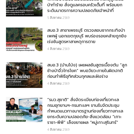
ป่าทำร้าย สั่งดูแลครอบครัวเต็มที่ พร้อมยก
ระดับมาตรการความปลอดภัยเจ้าหน้าที่
5 สิงหาคม 2569
สบอ.3 สาขาเพชรบุรี ตรวจสอบซากกระทิงป่า
เพศผู้ นอกเขตกุยบุรี พบร่องรอยคล้ายถูกยิง
เร่งชันสูตรหาสาเหตุการตาย
4 สิงหาคม 2569
สบอ.3 (บ้านโป่ง) เผยผลชันสูตรเบื้องต้น “ลูก
ช้างป่าจิ๋วไทรโยค” พบอวัยวะภายในผิดปกติ
ก่อนทำพิธีอุทิศส่วนกุศลและฝังร่าง
4 สิงหาคม 2569
“รมว.สุชาติ” สั่งจัดระเบียบท่องเที่ยวทะเล
กรมอุทยานฯ-กรมทะเลฯ ขานรับจัดประชุม
กำหนดแนวทางมาตรฐานท่องเที่ยวทางทะเล
ยกระดับความปลอดภัย-สิ่งแวดล้อม “เกาะ
ราชา-พีพี” เล็งขยายผล “หมู่เกาะสุรินทร์”
4 สิงหาคม 2569