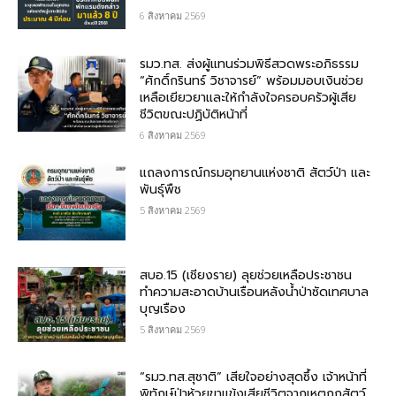
6 สิงหาคม 2569
รมว.ทส. ส่งผู้แทนร่วมพิธีสวดพระอภิธรรม
“ศักดิ์กรินทร์ วิชาจารย์” พร้อมมอบเงินช่วย
เหลือเยียวยาและให้กำลังใจครอบครัวผู้เสีย
ชีวิตขณะปฏิบัติหน้าที่
6 สิงหาคม 2569
แถลงการณ์กรมอุทยานแห่งชาติ สัตว์ป่า และ
พันธุ์พืช
5 สิงหาคม 2569
สบอ.15 (เชียงราย) ลุยช่วยเหลือประชาชน
ทำความสะอาดบ้านเรือนหลังน้ำป่าซัดเทศบาล
บุญเรือง
5 สิงหาคม 2569
“รมว.ทส.สุชาติ” เสียใจอย่างสุดซึ้ง เจ้าหน้าที่
พิทักษ์ป่าห้วยขาแข้งเสียชีวิตจากเหตุถูกสัตว์