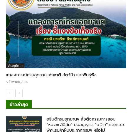
ข่าวภูมิภาค
แถลงการณ์กรมอุทยานแห่งชาติ สัตว์ป่า และพันธุ์พืช
5 สิงหาคม 2026
ข่าวล่าสุด
อธิบดีกรมอุทยานฯ​ สั่งตั้งกรรมการสอบ
“หน.อช.สิมิลัน” ปมอนุญาต “อ.วีระ” และคณะ
พักแรมฝ่าฝืนประกาศกรมฯ หรือไม่