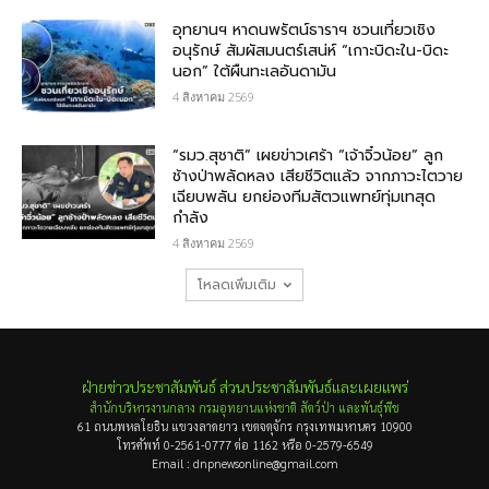
อุทยานฯ หาดนพรัตน์ธาราฯ ชวนเที่ยวเชิง
อนุรักษ์ สัมผัสมนตร์เสน่ห์ “เกาะบิดะใน-บิดะ
นอก” ใต้ผืนทะเลอันดามัน
4 สิงหาคม 2569
“รมว.สุชาติ” เผยข่าวเศร้า “เจ้าจิ๋วน้อย” ลูก
ช้างป่าพลัดหลง เสียชีวิตแล้ว จากภาวะไตวาย
เฉียบพลัน ยกย่องทีมสัตวแพทย์ทุ่มเทสุด
กำลัง
4 สิงหาคม 2569
โหลดเพิ่มเติม
ฝ่ายข่าวประชาสัมพันธ์ ส่วนประชาสัมพันธ์และเผยแพร่
สำนักบริหารงานกลาง กรมอุทยานแห่งชาติ สัตว์ป่า และพันธุ์พืช
61 ถนนพหลโยธิน แขวงลาดยาว เขตจตุจักร กรุงเทพมหานคร 10900
โทรศัพท์ 0-2561-0777 ต่อ 1162 หรือ 0-2579-6549
Email : dnpnewsonline@gmail.com