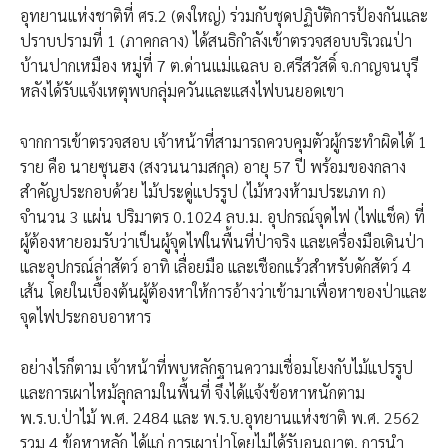
อุทยานแห่งชาติที่ ศร.2 (ดงใหญ่) ร่วมกับชุดปฏิบัติการป้องกันและ
ปราบปรามที่ 1 (ภาคกลาง) ได้สนธิกำลังเข้าตรวจสอบบริเวณป่า
บ้านปากเหมือง หมู่ที่ 7 ต.ด่านแม่แฉลบ อ.ศรีสวัสดิ์ จ.กาญจนบุรี
หลังได้รับแจ้งเหตุพบกลุ่มควันและแสงไฟบนยอดเขา
จากการเข้าตรวจสอบ เจ้าหน้าที่สามารถควบคุมตัวผู้กระทำผิดได้ 1
ราย คือ นายซุนฮง (สงวนนามสกุล) อายุ 57 ปี พร้อมของกลาง
สำคัญประกอบด้วย ไม้ประดู่แปรรูป (ไม้หวงห้ามประเภท ก)
จำนวน 3 แผ่น ปริมาตร 0.1024 ลบ.ม. อุปกรณ์จุดไฟ (ไฟแช็ค) ที่
ผู้ต้องหายอมรับว่าเป็นผู้จุดไฟในพื้นที่ป่าจริง และเครื่องมือเดินป่า
และอุปกรณ์ล่าสัตว์ อาทิ เลื่อยมือ และเชือกแร้วสำหรับดักสัตว์ 4
เส้น โดยในเบื้องต้นผู้ต้องหาให้การอ้างว่าเข้ามาเพื่อหาของป่าและ
จุดไฟประกอบอาหาร
อย่างไรก็ตาม เจ้าหน้าที่พบหลักฐานความเชื่อมโยงกับไม้แปรรูป
และการเผาไหม้ลุกลามในพื้นที่ จึงได้แจ้งข้อหาหนักตาม
พ.ร.บ.ป่าไม้ พ.ศ. 2484 และ พ.ร.บ.อุทยานแห่งชาติ พ.ศ. 2562
รวม 4 ข้อหาหลัก ได้แก่ การเผาป่าโดยไม่ได้รับอนุญาต, การนำ