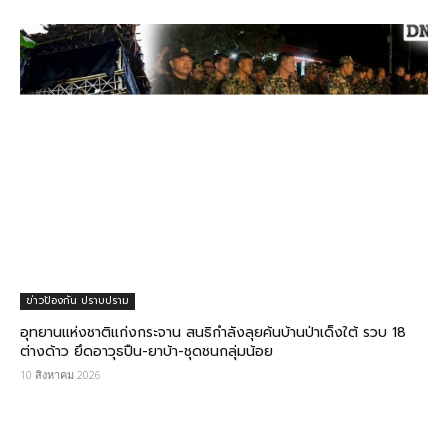
ข่าวป้องกัน ปราบปราม
อุทยานแห่งชาติแก่งกระจาน สนธิกำลังลุยค้นบ้านป่าเด็งใต้ รวบ 18
ต่างด้าว ยึดอาวุธปืน-ยาบ้า-ชุดชนกลุ่มน้อย
10 สิงหาคม 2026