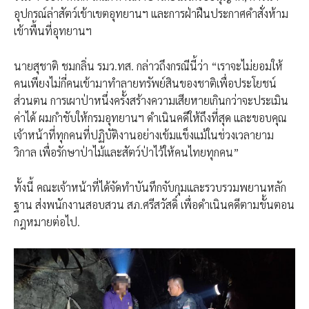
อุปกรณ์ล่าสัตว์เข้าเขตอุทยานฯ และการฝ่าฝืนประกาศคำสั่งห้าม
เข้าพื้นที่อุทยานฯ
นายสุชาติ ชมกลิ่น รมว.ทส. กล่าวถึงกรณีนี้ว่า “เราจะไม่ยอมให้
คนเพียงไม่กี่คนเข้ามาทำลายทรัพย์สินของชาติเพื่อประโยชน์
ส่วนตน การเผาป่าหนึ่งครั้งสร้างความเสียหายเกินกว่าจะประเมิน
ค่าได้ ผมกำชับให้กรมอุทยานฯ ดำเนินคดีให้ถึงที่สุด และขอบคุณ
เจ้าหน้าที่ทุกคนที่ปฏิบัติงานอย่างเข้มแข็งแม้ในช่วงเวลายาม
วิกาล เพื่อรักษาป่าไม้และสัตว์ป่าไว้ให้คนไทยทุกคน”
ทั้งนี้ คณะเจ้าหน้าที่ได้จัดทำบันทึกจับกุมและรวบรวมพยานหลัก
ฐาน ส่งพนักงานสอบสวน สภ.ศรีสวัสดิ์ เพื่อดำเนินคดีตามขั้นตอน
กฎหมายต่อไป.