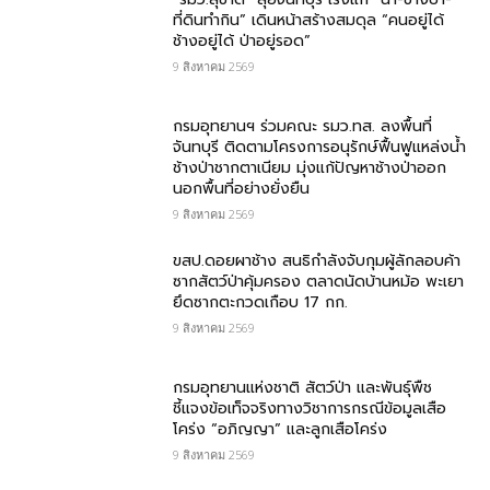
ที่ดินทำกิน” เดินหน้าสร้างสมดุล “คนอยู่ได้
ช้างอยู่ได้ ป่าอยู่รอด”
9 สิงหาคม 2569
กรมอุทยานฯ ร่วมคณะ รมว.ทส. ลงพื้นที่
จันทบุรี ติดตามโครงการอนุรักษ์ฟื้นฟูแหล่งน้ำ
ช้างป่าชากตาเนียม มุ่งแก้ปัญหาช้างป่าออก
นอกพื้นที่อย่างยั่งยืน
9 สิงหาคม 2569
ขสป.ดอยผาช้าง สนธิกำลังจับกุมผู้ลักลอบค้า
ซากสัตว์ป่าคุ้มครอง ตลาดนัดบ้านหม้อ พะเยา
ยึดซากตะกวดเกือบ 17 กก.
9 สิงหาคม 2569
กรมอุทยานแห่งชาติ สัตว์ป่า และพันธุ์พืช​
ชี้แจงข้อเท็จจริงทางวิชาการกรณีข้อมูลเสือ
โคร่ง “อภิญญา” และลูกเสือโคร่ง
9 สิงหาคม 2569