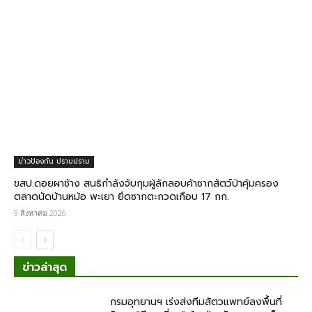
ข่าวป้องกัน ปราบปราม
ขสป.ดอยผาช้าง สนธิกำลังจับกุมผู้ลักลอบค้าซากสัตว์ป่าคุ้มครอง
ตลาดนัดบ้านหม้อ พะเยา ยึดซากตะกวดเกือบ 17 กก.
9 สิงหาคม 2026
ข่าวล่าสุด
กรมอุทยานฯ เร่งส่งทีมสัตวแพทย์ลงพื้นที่