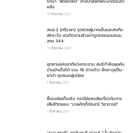
รักษา “สีดอเดี่ยว” ช้างป่าสลักพระบาดเจ็บขา
หลัง
10 สิงหาคม 2569
สบอ.2 (ศรีราชา) รุดช่วยผู้บาดเจ็บและส่งทีม
เฝ้าระวัง เร่งติดตามช้างป่าถูกรถชนบนถนน
สาย 344
10 สิงหาคม 2569
อุทยานแห่งชาติแก่งกระจาน สนธิกำลังลุยค้น
บ้านป่าเด็งใต้ รวบ 18 ต่างด้าว ยึดอาวุธปืน-
ยาบ้า-ชุดชนกลุ่มน้อย
9 สิงหาคม 2569
ชี้แจงข้อเท็จจริง กรณีข้อสงสัยเกี่ยวกับการ
เสียชีวิตของ “นายศักดิ์กรินทร์ วิชาจารย์”
9 สิงหาคม 2569
“รมว.สุชาติ” ลุยจันทบุรี เร่งแก้ “น้ำ-ช้างป่า-