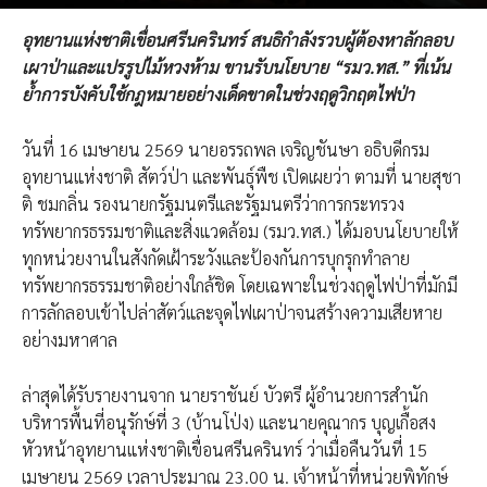
อุทยานแห่งชาติเขื่อนศรีนครินทร์ สนธิกำลังรวบผู้ต้องหาลักลอบ
เผาป่าและแปรรูปไม้หวงห้าม ขานรับนโยบาย “รมว.ทส.” ที่เน้น
ย้ำการบังคับใช้กฎหมายอย่างเด็ดขาดในช่วงฤดูวิกฤตไฟป่า
วันที่ 16 เมษายน 2569 นายอรรถพล เจริญชันษา อธิบดีกรม
อุทยานแห่งชาติ สัตว์ป่า และพันธุ์พืช เปิดเผยว่า ตามที่ นายสุชา
ติ ชมกลิ่น รองนายกรัฐมนตรีและรัฐมนตรีว่าการกระทรวง
ทรัพยากรธรรมชาติและสิ่งแวดล้อม (รมว.ทส.) ได้มอบนโยบายให้
ทุกหน่วยงานในสังกัดเฝ้าระวังและป้องกันการบุกรุกทำลาย
ทรัพยากรธรรมชาติอย่างใกล้ชิด โดยเฉพาะในช่วงฤดูไฟป่าที่มักมี
การลักลอบเข้าไปล่าสัตว์และจุดไฟเผาป่าจนสร้างความเสียหาย
อย่างมหาศาล
ล่าสุดได้รับรายงานจาก นายราชันย์ บัวตรี ผู้อำนวยการสำนัก
บริหารพื้นที่อนุรักษ์ที่ 3 (บ้านโป่ง) และนายคุณากร บุญเกื้อสง
หัวหน้าอุทยานแห่งชาติเขื่อนศรีนครินทร์ ว่าเมื่อคืนวันที่ 15
เมษายน 2569 เวลาประมาณ 23.00 น. เจ้าหน้าที่หน่วยพิทักษ์