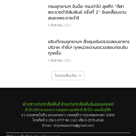
กรมอุทยานฯ จับมือ กรมป่าไม้ ลุยศึก “กีฬา
พระราชดำริสัมพันธ์ ครั้งที่ 2” ขับเคลื่อนงาน
สนองพระราชดำริ
8 สิงหาคม 2569
อธิบดีกรมอุทยานฯ สั่งคุมเข้มตรวจสอบอาหาร
บริจาค​ กำชับ! ทุกหน่วยงานตรวจสอบก่อนรับ
ทุกครั้ง
8 สิงหาคม 2569
โหลดเพิ่มเติม
ฝ่ายข่าวประชาสัมพันธ์ ส่วนประชาสัมพันธ์และเผยแพร่
สำนักบริหารงานกลาง กรมอุทยานแห่งชาติ สัตว์ป่า และพันธุ์พืช
61 ถนนพหลโยธิน แขวงลาดยาว เขตจตุจักร กรุงเทพมหานคร 10900
โทรศัพท์ 0-2561-0777 ต่อ 1162 หรือ 0-2579-6549
Email : dnpnewsonline@gmail.com
DNPnews © 2021 All right reserved.