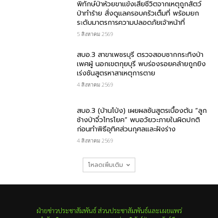
พิทักษ์ป่าห้วยขาแข้งเสียชีวิตจากเหตุถูกสัตว์
ป่าทำร้าย สั่งดูแลครอบครัวเต็มที่ พร้อมยก
ระดับมาตรการความปลอดภัยเจ้าหน้าที่
5 สิงหาคม 2569
สบอ.3 สาขาเพชรบุรี ตรวจสอบซากกระทิงป่า
เพศผู้ นอกเขตกุยบุรี พบร่องรอยคล้ายถูกยิง
เร่งชันสูตรหาสาเหตุการตาย
4 สิงหาคม 2569
สบอ.3 (บ้านโป่ง) เผยผลชันสูตรเบื้องต้น “ลูก
ช้างป่าจิ๋วไทรโยค” พบอวัยวะภายในผิดปกติ
ก่อนทำพิธีอุทิศส่วนกุศลและฝังร่าง
4 สิงหาคม 2569
โหลดเพิ่มเติม
ฝ่ายข่าวประชาสัมพันธ์ ส่วนประชาสัมพันธ์และเผยแพร่