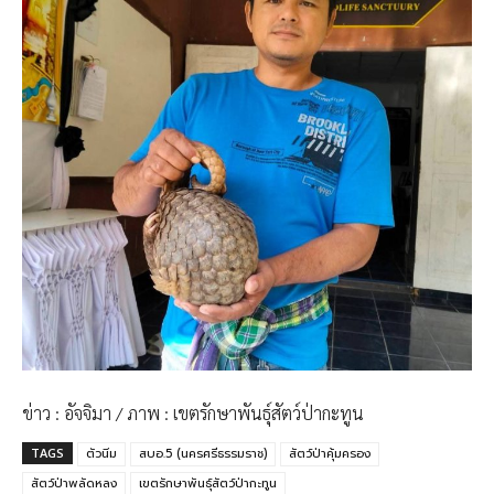
ข่าว : อัจจิมา / ภาพ : เขตรักษาพันธุ์สัตว์ป่ากะทูน
TAGS
ตัวนิ่ม
สบอ.5 (นครศรีธรรมราช)
สัตว์ป่าคุ้มครอง
สัตว์ป่าพลัดหลง
​เขต​รักษา​พันธุ์​สัตว์ป่า​กะทูน