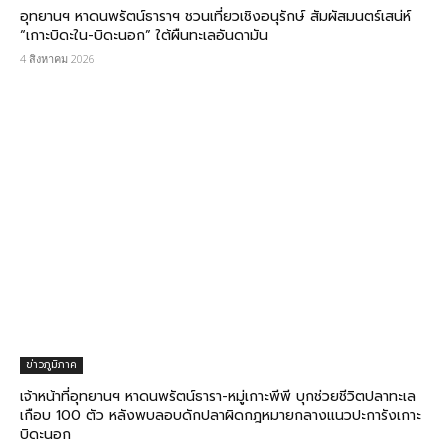
อุทยานฯ หาดนพรัตน์ธาราฯ ชวนเที่ยวเชิงอนุรักษ์ สัมผัสมนตร์เสน่ห์
“เกาะบิดะใน-บิดะนอก” ใต้ผืนทะเลอันดามัน
4 สิงหาคม 2026
ข่าวภูมิภาค
เจ้าหน้าที่อุทยานฯ หาดนพรัตน์ธารา-หมู่เกาะพีพี บุกช่วยชีวิตปลาทะเล
เกือบ 100 ตัว หลังพบลอบดักปลาผิดกฎหมายกลางแนวปะการังเกาะ
บิดะนอก