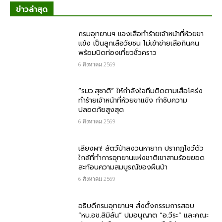
ข่าวล่าสุด
กรม​อุทยานฯ แจงเสือทำร้ายเจ้าหน้าที่ห้วยขา
แข้ง เป็นลูกเสือวัยซน ไม่เข้าข่ายเสือกินคน
พร้อมปิดท่องเที่ยวชั่วคราว
6 สิงหาคม 2569
“รมว.สุชาติ” ให้กำลังใจทีมติดตามเสือโคร่ง
ทำร้ายเจ้าหน้าที่ห้วยขาแข้ง กำชับความ
ปลอดภัยสูงสุด
6 สิงหาคม 2569
เลียงผา! สัตว์ป่าสงวนหายาก ปรากฏโชว์ตัว
ใกล้ที่ทำการอุทยานแห่งชาติเขาสามร้อยยอด
สะท้อนความสมบูรณ์ของผืนป่า
6 สิงหาคม 2569
อธิบดีกรมอุทยานฯ​ สั่งตั้งกรรมการสอบ
“หน.อช.สิมิลัน” ปมอนุญาต “อ.วีระ” และคณะ