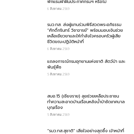
พักแรมฝ่าฝืนประกาศกรมฯ หรือไม่
6 สิงหาคม 2569
รมว.ทส. ส่งผู้แทนร่วมพิธีสวดพระอภิธรรม
“ศักดิ์กรินทร์ วิชาจารย์” พร้อมมอบเงินช่วย
เหลือเยียวยาและให้กำลังใจครอบครัวผู้เสีย
ชีวิตขณะปฏิบัติหน้าที่
6 สิงหาคม 2569
แถลงการณ์กรมอุทยานแห่งชาติ สัตว์ป่า และ
พันธุ์พืช
5 สิงหาคม 2569
สบอ.15 (เชียงราย) ลุยช่วยเหลือประชาชน
ทำความสะอาดบ้านเรือนหลังน้ำป่าซัดเทศบาล
บุญเรือง
5 สิงหาคม 2569
“รมว.ทส.สุชาติ” เสียใจอย่างสุดซึ้ง เจ้าหน้าที่