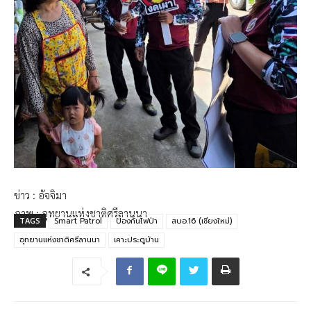
ข่าว : อัจจิมา
ภาพ : อุทยานแห่งชาติศรีลานนา
TAGS
Smart Patrol
ป้องกันไฟป่า
สบอ.16 (เชียงใหม่)
อุทยานแห่งชาติศรีลานนา
เคาะประตูบ้าน