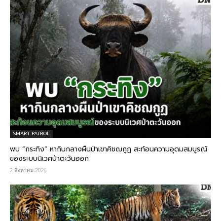
SMART PATROL
พบ “กระทิง” หากินกลางผืนป่าเขาคิชฌกูฏ สะท้อนความอุดมสมบูรณ์
ของระบบนิเวศป่าตะวันออก
2 สิงหาคม 2026