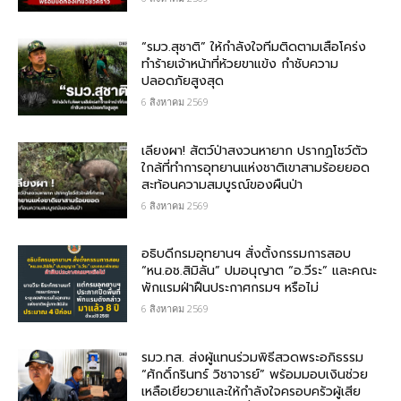
“รมว.สุชาติ” ให้กำลังใจทีมติดตามเสือโคร่ง
ทำร้ายเจ้าหน้าที่ห้วยขาแข้ง กำชับความ
ปลอดภัยสูงสุด
6 สิงหาคม 2569
เลียงผา! สัตว์ป่าสงวนหายาก ปรากฏโชว์ตัว
ใกล้ที่ทำการอุทยานแห่งชาติเขาสามร้อยยอด
สะท้อนความสมบูรณ์ของผืนป่า
6 สิงหาคม 2569
อธิบดีกรมอุทยานฯ​ สั่งตั้งกรรมการสอบ
“หน.อช.สิมิลัน” ปมอนุญาต “อ.วีระ” และคณะ
พักแรมฝ่าฝืนประกาศกรมฯ หรือไม่
6 สิงหาคม 2569
รมว.ทส. ส่งผู้แทนร่วมพิธีสวดพระอภิธรรม
“ศักดิ์กรินทร์ วิชาจารย์” พร้อมมอบเงินช่วย
เหลือเยียวยาและให้กำลังใจครอบครัวผู้เสีย