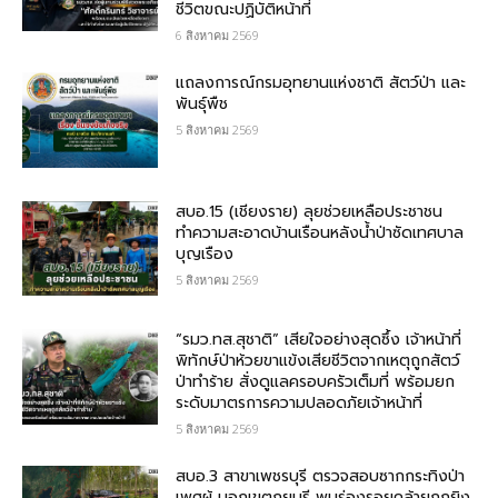
ชีวิตขณะปฏิบัติหน้าที่
6 สิงหาคม 2569
แถลงการณ์กรมอุทยานแห่งชาติ สัตว์ป่า และ
พันธุ์พืช
5 สิงหาคม 2569
สบอ.15 (เชียงราย) ลุยช่วยเหลือประชาชน
ทำความสะอาดบ้านเรือนหลังน้ำป่าซัดเทศบาล
บุญเรือง
5 สิงหาคม 2569
“รมว.ทส.สุชาติ” เสียใจอย่างสุดซึ้ง เจ้าหน้าที่
พิทักษ์ป่าห้วยขาแข้งเสียชีวิตจากเหตุถูกสัตว์
ป่าทำร้าย สั่งดูแลครอบครัวเต็มที่ พร้อมยก
ระดับมาตรการความปลอดภัยเจ้าหน้าที่
5 สิงหาคม 2569
สบอ.3 สาขาเพชรบุรี ตรวจสอบซากกระทิงป่า
เพศผู้ นอกเขตกุยบุรี พบร่องรอยคล้ายถูกยิง