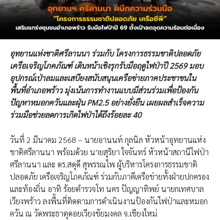
อุทยานแห่งชาติศรีลานนา ร่วมกับ โครงการธรรมชาติปลอดภัย
เครือเจริญโภคภัณฑ์ เดินหน้าเชิงรุกรับมือฤดูไฟป่าปี 2569 มอบ
อุปกรณ์เป่าลมและเสบียงสนับสนุนเครือข่ายภาคประชาชนใน
พื้นที่อำเภอพร้าว มุ่งเน้นการทำงานแบบมีส่วนร่วมเพื่อป้องกัน
ปัญหาหมอกควันและฝุ่น PM2.5 อย่างยั่งยืน เผยผลสำเร็จความ
ร่วมมือช่วยลดการเกิดไฟป่าได้ถึงร้อยละ 40
วันที่ 2 มีนาคม 2568 – นายอานนท์ กุลนิล หัวหน้าอุทยานแห่ง
ชาติศรีลานนา พร้อมด้วย นายสุริยา ใจจันทร์ หัวหน้าสถานีไฟป่า
ศรีลานนา และ ดร.สดุดี สุพรรณไพ ผู้บริหารโครงการธรรมชาติ
ปลอดภัย เครือเจริญโภคภัณฑ์ ร่วมกับภาคีเครือข่ายทั้งฝ่ายปกครอง
และท้องถิ่น อาทิ ร้อยตำรวจโท นคร ปัญญาทิพย์ นายกเทศบาล
เวียงพร้าว ลงพื้นที่ติดตามการดำเนินงานป้องกันไฟป่าและหมอก
ควัน ณ วัดพระธาตุดอยเวียงชัยมงคล จ.เชียงใหม่