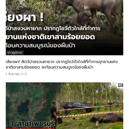
ข่าวภูมิภาค
เลียงผา! สัตว์ป่าสงวนหายาก ปรากฏโชว์ตัวใกล้ที่ทำการอุทยานแห่ง
ชาติเขาสามร้อยยอด สะท้อนความสมบูรณ์ของผืนป่า
6 สิงหาคม 2026