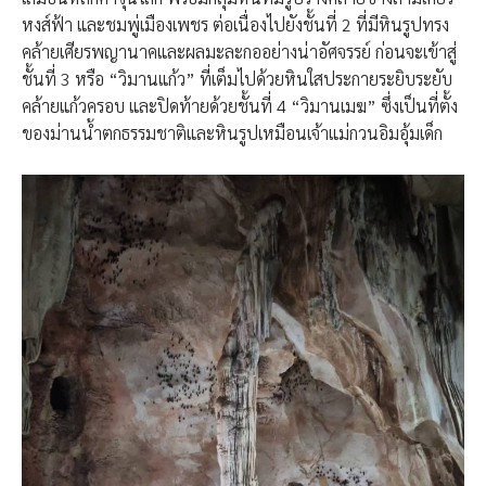
หงส์ฟ้า และชมพู่เมืองเพชร ต่อเนื่องไปยังชั้นที่ 2 ที่มีหินรูปทรง
คล้ายเศียรพญานาคและผลมะละกออย่างน่าอัศจรรย์ ก่อนจะเข้าสู่
ชั้นที่ 3 หรือ “วิมานแก้ว” ที่เต็มไปด้วยหินใสประกายระยิบระยับ
คล้ายแก้วครอบ และปิดท้ายด้วยชั้นที่ 4 “วิมานเมฆ” ซึ่งเป็นที่ตั้ง
ของม่านน้ำตกธรรมชาติและหินรูปเหมือนเจ้าแม่กวนอิมอุ้มเด็ก