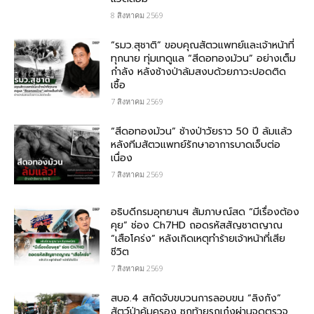
8 สิงหาคม 2569
“รมว.สุชาติ” ขอบคุณสัตวแพทย์และเจ้าหน้าที่
ทุกนาย ทุ่มเทดูแล “สีดอทองม้วน” อย่างเต็ม
กำลัง หลังช้างป่าล้มสงบด้วยภาวะปอดติด
เชื้อ
7 สิงหาคม 2569
“สีดอทองม้วน” ช้างป่าวัยราว 50 ปี ล้มแล้ว
หลังทีมสัตวแพทย์รักษาอาการบาดเจ็บต่อ
เนื่อง
7 สิงหาคม 2569
อธิบดีกรมอุทยานฯ สัมภาษณ์สด “มีเรื่องต้อง
คุย” ช่อง Ch7HD ถอดรหัสสัญชาตญาณ
“เสือโคร่ง” หลังเกิดเหตุทำร้ายเจ้าหน้าที่เสีย
ชีวิต
7 สิงหาคม 2569
สบอ.4 สกัดจับขบวนการลอบขน “ลิงกัง”
สัตว์ป่าคุ้มครอง ซุกท้ายรถเก๋งผ่านจุดตรวจ