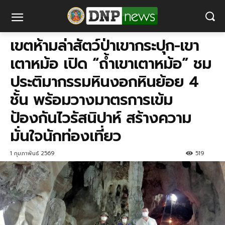
เขตห้ามล่าสัตว์ป่าเขากระปุก-เขา
เตาหม้อ เปิด “ถ้ำเขาเตาหม้อ” ชม
ประติมากรรมหินงอกหินย้อย 4
ชั้น พร้อมวางมาตรการเข้ม
ป้องกันไวรัสนิปาห์ สร้างความ
มั่นใจนักท่องเที่ยว
1 กุมภาพันธ์ 2569
519