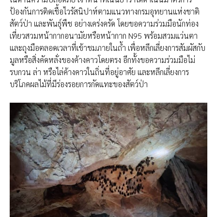
ป้องกันการติดเชื้อไวรัสนิปาห์ตามแนวทางกรมอุทยานแห่งชาติ
สัตว์ป่า และพันธุ์พืช อย่างเคร่งครัด โดยขอความร่วมมือนักท่อง
เที่ยวสวมหน้ากากอนามัยหรือหน้ากาก N95 พร้อมสวมแว่นตา
และถุงมือตลอดเวลาที่เข้าชมภายในถ้ำ เพื่อหลีกเลี่ยงการสัมผัสกับ
มูลหรือสิ่งคัดหลั่งของค้างคาวโดยตรง อีกทั้งขอความร่วมมือไม่
รบกวน ล่า หรือไล่ค้างคาวในถิ่นที่อยู่อาศัย และหลีกเลี่ยงการ
บริโภคผลไม้ที่มีร่องรอยการกัดแทะของสัตว์ป่า