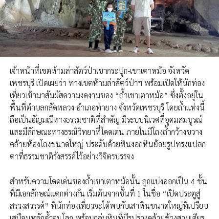
เจ้าหน้าที่เขตห้ามล่าสัตว์ป่าเขากระปุก-เขาเตาหม้อ จังหวัด
เพชรบุรี เปิดเผยว่า ทางเขตห้ามล่าสัตว์ป่าฯ พร้อมเปิดให้นักท่อง
เที่ยวเข้ามาสัมผัสความงดงามของ “ถ้ำเขาเตาหม้อ” ซึ่งตั้งอยู่ใน
พื้นที่ตำบลกลัดหลวง อำเภอท่ายาง จังหวัดเพชรบุรี โดยถ้ำแห่งนี้
ถือเป็นอัญมณีทางธรรมชาติที่สำคัญ มีระบบนิเวศที่อุดมสมบูรณ์
และมีลักษณะทางธรณีวิทยาที่โดดเด่น ภายในมีโถงถ้ำกว้างขวาง
คล้ายห้องโถงขนาดใหญ่ ประดับด้วยหินงอกหินย้อยรูปทรงแปลก
ตาที่ธรรมชาติรังสรรค์ไว้อย่างวิจิตรบรรจง
สำหรับความโดดเด่นของถ้ำเขาเตาหม้อนั้น ถูกแบ่งออกเป็น 4 ชั้น
ที่มีเอกลักษณ์แตกต่างกัน เริ่มต้นจากชั้นที่ 1 ในชื่อ “เปิดประตูสู่
สรวงสวรรค์” ที่นักท่องเที่ยวจะได้พบกับเสาหินขนาดใหญ่ที่เปรียบ
เสมือนหลักค้ำจุนโลก พร้อมกลุ่มหินที่มีรูปร่างคล้ายช้างสามเศียร