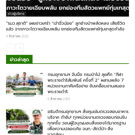
ข่าวผู้บริหาร
“รมว.สุชาติ” เผยข่าวเศร้า “เจ้าจิ๋วน้อย” ลูกช้างป่าพลัดหลง เสียชีวิต
แล้ว จากภาวะไตวายเฉียบพลัน ยกย่องทีมสัตวแพทย์ทุ่มเทสุดกำลัง
4 สิงหาคม 2026
ข่าวล่าสุด
กรมอุทยานฯ จับมือ กรมป่าไม้ ลุยศึก “กีฬา
พระราชดำริสัมพันธ์ ครั้งที่ 2” ผสานพลัง 7
หน่วยงานภาคีเครือข่าย ขับเคลื่อนงานสนอง
พระราชดำริ
8 สิงหาคม 2569
อธิบดีกรมอุทยานฯ สั่งคุมเข้มตรวจสอบอาหาร
บริจาค​ กำชับ! ทุกหน่วยงานตรวจสอบก่อนรับ
ทุกครั้ง วอนผู้ใจบุญมอบสิ่งของได้มาตรฐาน
เพื่อความปลอดภัย​ จนท.-สัตว์ป่า-สิ่ง
แวดล้อม