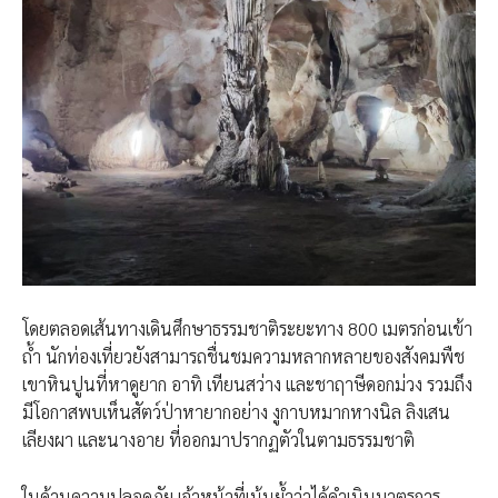
โดยตลอดเส้นทางเดินศึกษาธรรมชาติระยะทาง 800 เมตรก่อนเข้า
ถ้ำ นักท่องเที่ยวยังสามารถชื่นชมความหลากหลายของสังคมพืช
เขาหินปูนที่หาดูยาก อาทิ เทียนสว่าง และชาฤาษีดอกม่วง รวมถึง
มีโอกาสพบเห็นสัตว์ป่าหายากอย่าง งูกาบหมากหางนิล ลิงเสน
เลียงผา และนางอาย ที่ออกมาปรากฏตัวในตามธรรมชาติ
ในด้านความปลอดภัย เจ้าหน้าที่เน้นย้ำว่าได้ดำเนินมาตรการ