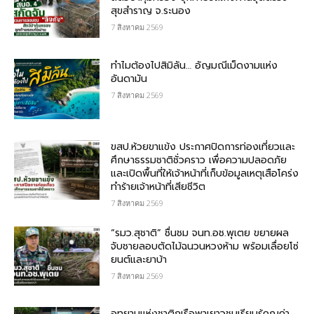
สุขสำราญ จ.ระนอง
7 สิงหาคม 2569
ทำไมต้องไปสิมิลัน… อัญมณีเม็ดงามแห่ง
อันดามัน
7 สิงหาคม 2569
ขสป.ห้วยขาแข้ง ประกาศปิดการท่องเที่ยวและ
ศึกษาธรรมชาติชั่วคราว เพื่อความปลอดภัย
และเปิดพื้นที่ให้เจ้าหน้าที่เก็บข้อมูลเหตุเสือโคร่ง
ทำร้ายเจ้าหน้าที่เสียชีวิต
7 สิงหาคม 2569
“รมว.สุชาติ” ชื่นชม​ จนท.อช.พุเตย​ ขยายผล
จับชายลอบตัดไม้ฉนวนหวงห้าม พร้อมเลื่อยโซ่
ยนต์และยาบ้า
7 สิงหาคม 2569
อุทยานแห่งชาติภูเรือพาเยาวชนเรียนรู้คุณค่า