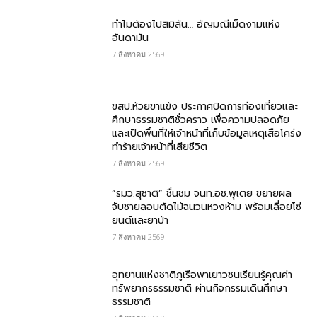
ทำไมต้องไปสิมิลัน… อัญมณีเม็ดงามแห่ง
อันดามัน
7 สิงหาคม 2569
ขสป.ห้วยขาแข้ง ประกาศปิดการท่องเที่ยวและ
ศึกษาธรรมชาติชั่วคราว เพื่อความปลอดภัย
และเปิดพื้นที่ให้เจ้าหน้าที่เก็บข้อมูลเหตุเสือโคร่ง
ทำร้ายเจ้าหน้าที่เสียชีวิต
7 สิงหาคม 2569
“รมว.สุชาติ” ชื่นชม​ จนท.อช.พุเตย​ ขยายผล
จับชายลอบตัดไม้ฉนวนหวงห้าม พร้อมเลื่อยโซ่
ยนต์และยาบ้า
7 สิงหาคม 2569
อุทยานแห่งชาติภูเรือพาเยาวชนเรียนรู้คุณค่า
ทรัพยากรธรรมชาติ ผ่านกิจกรรมเดินศึกษา
ธรรมชาติ