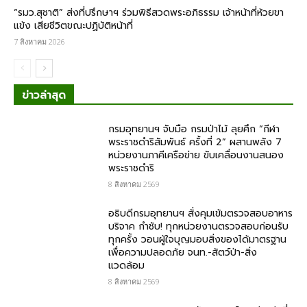
“รมว.สุชาติ” ส่งที่ปรึกษาฯ ร่วมพิธีสวดพระอภิธรรม เจ้าหน้าที่ห้วยขา
แข้ง เสียชีวิตขณะปฏิบัติหน้าที่
7 สิงหาคม 2026
ข่าวล่าสุด
กรมอุทยานฯ จับมือ กรมป่าไม้ ลุยศึก “กีฬา
พระราชดำริสัมพันธ์ ครั้งที่ 2” ผสานพลัง 7
หน่วยงานภาคีเครือข่าย ขับเคลื่อนงานสนอง
พระราชดำริ
8 สิงหาคม 2569
อธิบดีกรมอุทยานฯ สั่งคุมเข้มตรวจสอบอาหาร
บริจาค​ กำชับ! ทุกหน่วยงานตรวจสอบก่อนรับ
ทุกครั้ง วอนผู้ใจบุญมอบสิ่งของได้มาตรฐาน
เพื่อความปลอดภัย​ จนท.-สัตว์ป่า-สิ่ง
แวดล้อม
8 สิงหาคม 2569