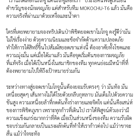
“เราไม่ได้เลือกโมโกจู แต่โมโกจูเลือกเรา” ประโยคนี้ฟังดูเหมือน
คำขวัญของนักผจญภัย แต่สำหรับทีม MOKOCHU-T6 แล้ว มันคือ
ความจริงที่ผ่านมาด้วยเหงื่อและน้ำตา
ใครที่เคยพยายามจองทริปเดินป่าพิชิตยอดเขาโมโกจู คงรู้ดีว่ามัน
ไม่ใช่เรื่องง่าย ด้วยความนิยมและข้อจำกัดด้านความปลอดภัย
ทำให้การได้สิทธิ์ขึ้นไปสัมผัสยอดเขาแห่งนี้ ต้องอาศัยทั้งโชคและ
ความมุ่งมั่น แต่เมื่อได้มาแล้ว มันคือจุดเริ่มต้นของการผจญภัย
ที่แท้จริง เมื่อได้เป็นหนึ่งในสมาชิกของทีม ทุกคนย่อมมีหน้าที่ที่
ต้องพยายามไปให้ถึงเป้าหมายร่วมกัน
ระหว่างทางสู่ยอดเขาโมโกจูนั้นต้องยอมรับตรงๆ ว่า มันท้อ มัน
เหนื่อยสุดๆ เส้นทางไม่ได้โรยด้วยกลีบกุหลาบ มันเต็มไปด้วยความ
ชันสูง ความเหนื่อยล้าที่กดดันทั้งร่างกายและจิตใจ แต่นั่นคือเสน่ห์
ของการพิชิตภูเขา เพราะทุกก้าวที่เดินไป เราได้พิสูจน์ตัวเองว่ามี
ความแข็งแกร่งมากกว่าที่คิด เมื่อเป็นส่วนหนึ่งของทีม ความรับผิด
ชอบร่วมกันกลายเป็นแรงผลักดันที่ทำให้เราก้าวต่อไป แม้ว่าขาจะ
สั่น แม้ว่าใจจะท้อ