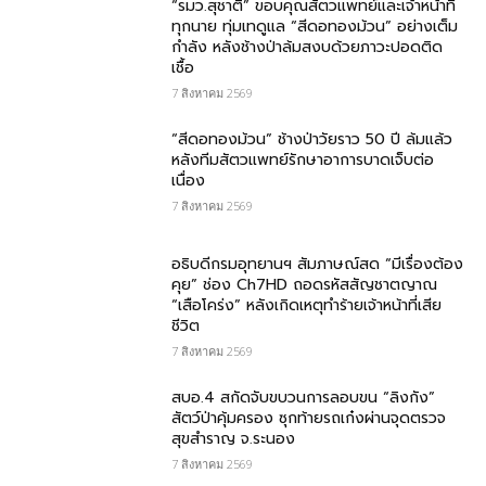
“รมว.สุชาติ” ขอบคุณสัตวแพทย์และเจ้าหน้าที่
ทุกนาย ทุ่มเทดูแล “สีดอทองม้วน” อย่างเต็ม
กำลัง หลังช้างป่าล้มสงบด้วยภาวะปอดติด
เชื้อ
7 สิงหาคม 2569
“สีดอทองม้วน” ช้างป่าวัยราว 50 ปี ล้มแล้ว
หลังทีมสัตวแพทย์รักษาอาการบาดเจ็บต่อ
เนื่อง
7 สิงหาคม 2569
อธิบดีกรมอุทยานฯ สัมภาษณ์สด “มีเรื่องต้อง
คุย” ช่อง Ch7HD ถอดรหัสสัญชาตญาณ
“เสือโคร่ง” หลังเกิดเหตุทำร้ายเจ้าหน้าที่เสีย
ชีวิต
7 สิงหาคม 2569
สบอ.4 สกัดจับขบวนการลอบขน “ลิงกัง”
สัตว์ป่าคุ้มครอง ซุกท้ายรถเก๋งผ่านจุดตรวจ
สุขสำราญ จ.ระนอง
7 สิงหาคม 2569