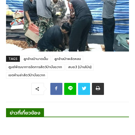
TAGS
ลูกช้างป่าบาดเจ็บ
ลูกช้างป่าพลัดหลง
ศูนย์พัฒนาการจัดการสัตว์ป่าบึงฉวาก
สบอ.3 (บ้านโป่ง)
เขตห้ามล่าสัตว์ป่าบึงฉวาก
ข่าวที่เกี่ยวข้อง