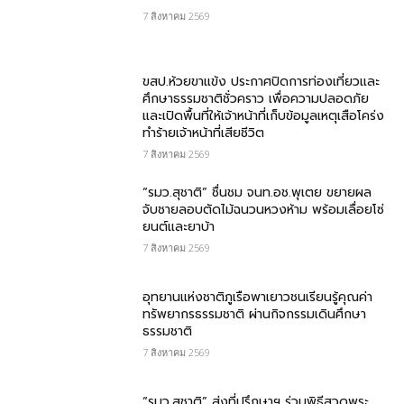
7 สิงหาคม 2569
ขสป.ห้วยขาแข้ง ประกาศปิดการท่องเที่ยวและ
ศึกษาธรรมชาติชั่วคราว เพื่อความปลอดภัย
และเปิดพื้นที่ให้เจ้าหน้าที่เก็บข้อมูลเหตุเสือโคร่ง
ทำร้ายเจ้าหน้าที่เสียชีวิต
7 สิงหาคม 2569
“รมว.สุชาติ” ชื่นชม​ จนท.อช.พุเตย​ ขยายผล
จับชายลอบตัดไม้ฉนวนหวงห้าม พร้อมเลื่อยโซ่
ยนต์และยาบ้า
7 สิงหาคม 2569
อุทยานแห่งชาติภูเรือพาเยาวชนเรียนรู้คุณค่า
ทรัพยากรธรรมชาติ ผ่านกิจกรรมเดินศึกษา
ธรรมชาติ
7 สิงหาคม 2569
“รมว.สุชาติ” ส่งที่ปรึกษาฯ ร่วมพิธีสวดพระ