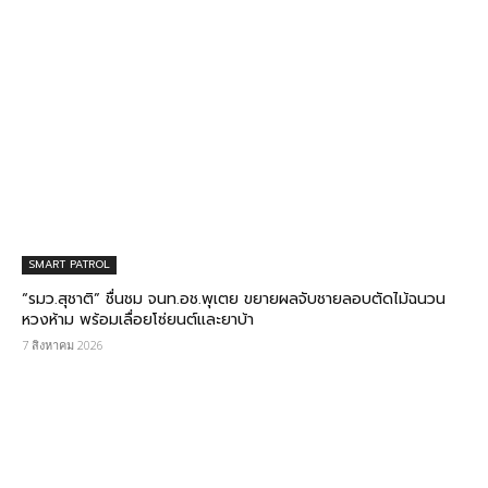
SMART PATROL
“รมว.สุชาติ” ชื่นชม​ จนท.อช.พุเตย​ ขยายผลจับชายลอบตัดไม้ฉนวน
หวงห้าม พร้อมเลื่อยโซ่ยนต์และยาบ้า
7 สิงหาคม 2026