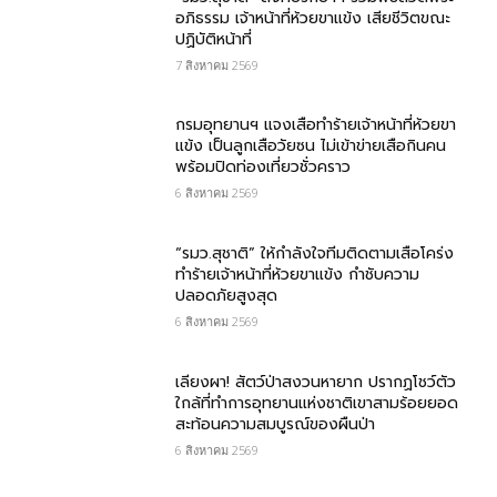
อภิธรรม เจ้าหน้าที่ห้วยขาแข้ง เสียชีวิตขณะ
ปฏิบัติหน้าที่
7 สิงหาคม 2569
กรม​อุทยานฯ แจงเสือทำร้ายเจ้าหน้าที่ห้วยขา
แข้ง เป็นลูกเสือวัยซน ไม่เข้าข่ายเสือกินคน
พร้อมปิดท่องเที่ยวชั่วคราว
6 สิงหาคม 2569
“รมว.สุชาติ” ให้กำลังใจทีมติดตามเสือโคร่ง
ทำร้ายเจ้าหน้าที่ห้วยขาแข้ง กำชับความ
ปลอดภัยสูงสุด
6 สิงหาคม 2569
เลียงผา! สัตว์ป่าสงวนหายาก ปรากฏโชว์ตัว
ใกล้ที่ทำการอุทยานแห่งชาติเขาสามร้อยยอด
สะท้อนความสมบูรณ์ของผืนป่า
6 สิงหาคม 2569