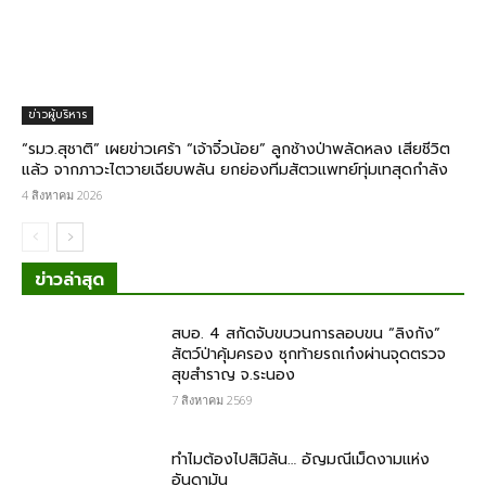
ข่าวผู้บริหาร
“รมว.สุชาติ” เผยข่าวเศร้า “เจ้าจิ๋วน้อย” ลูกช้างป่าพลัดหลง เสียชีวิต
แล้ว จากภาวะไตวายเฉียบพลัน ยกย่องทีมสัตวแพทย์ทุ่มเทสุดกำลัง
4 สิงหาคม 2026
ข่าวล่าสุด
สบอ. 4 สกัดจับขบวนการลอบขน “ลิงกัง”
สัตว์ป่าคุ้มครอง ซุกท้ายรถเก๋งผ่านจุดตรวจ
สุขสำราญ จ.ระนอง
7 สิงหาคม 2569
ทำไมต้องไปสิมิลัน… อัญมณีเม็ดงามแห่ง
อันดามัน