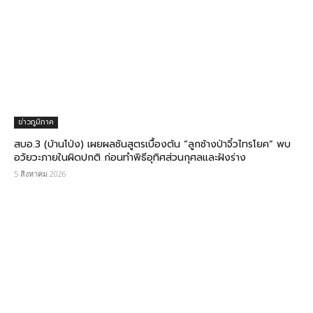
ข่าวภูมิภาค
สบอ.3 (บ้านโป่ง) เผยผลชันสูตรเบื้องต้น “ลูกช้างป่าจิ๋วไทรโยค” พบ
อวัยวะภายในผิดปกติ ก่อนทำพิธีอุทิศส่วนกุศลและฝังร่าง
5 สิงหาคม 2026