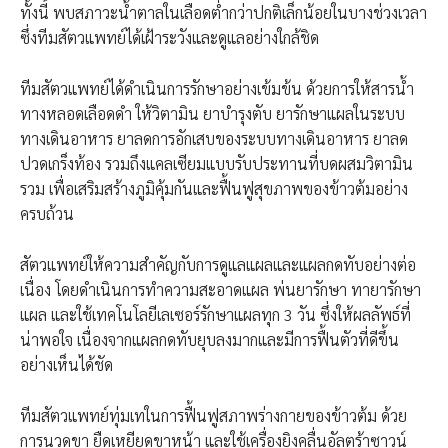
ทั้งนี้ พบสภาวะน้ำตาลในเลือดต่ำกว่าปกติเล็กน้อยในบางช่วงเวลา
ซึ่งทีมสัตวแพทย์ได้เฝ้าระวังและดูแลอย่างใกล้ชิด
ทีมสัตวแพทย์ได้ดำเนินการรักษาอย่างเข้มข้น ด้วยการให้สารน้ำ
ทางหลอดเลือดดำ ให้วิตามิน ยาบำรุงตับ ยารักษาแผลในระบบ
ทางเดินอาหาร ยาลดการอักเสบของระบบทางเดินอาหาร ยาลด
ปวดเกร็งท้อง รวมถึงแคลเซียมแบบรับประทานที่บดผสมวิตามิน
รวม เพื่อเสริมสร้างภูมิคุ้มกันและฟื้นฟูสุขภาพของข้าวต้มอย่าง
ครบถ้วน
สัตวแพทย์ให้ความสำคัญกับการดูแลแผลและแผลกดทับอย่างต่อ
เนื่อง โดยดำเนินการทำความสะอาดแผล พ่นยารักษา ทายารักษา
แผล และใช้เทคโนโลยีเลเซอร์รักษาแผลทุก 3 วัน ซึ่งให้ผลลัพธ์ที่
น่าพอใจ เนื่องจากแผลกดทับยุบลงมากและมีการฟื้นตัวที่ดีขึ้น
อย่างเห็นได้ชัด
ทีมสัตวแพทย์ทุ่มเทในการฟื้นฟูสภาพร่างกายของข้าวต้ม ด้วย
การนวดขา ยืดเหยียดขาหน้า และใช้เครื่องยิงคลื่นอัลตร้าซาวน์