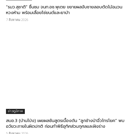
“รมว.สุชาติ” ชื่นชม​ จนท.อช.พุเตย​ ขยายผลจับชายลอบตัดไม้ฉนวน
หวงห้าม พร้อมเลื่อยโซ่ยนต์และยาบ้า
7 สิงหาคม 2026
ข่าวภูมิภาค
สบอ.3 (บ้านโป่ง) เผยผลชันสูตรเบื้องต้น “ลูกช้างป่าจิ๋วไทรโยค” พบ
อวัยวะภายในผิดปกติ ก่อนทำพิธีอุทิศส่วนกุศลและฝังร่าง
5 สิงหาคม 2026