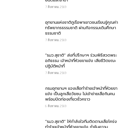
ยนต์และยาบ้า
7 สิงหาคม 2569
อุทยานแห่งชาติภูเรือพาเยาวชนเรียนรู้คุณค่า
ทรัพยากรธรรมชาติ ผ่านกิจกรรมเดินศึกษา
ธรรมชาติ
7 สิงหาคม 2569
“รมว.สุชาติ” ส่งที่ปรึกษาฯ ร่วมพิธีสวดพระ
อภิธรรม เจ้าหน้าที่ห้วยขาแข้ง เสียชีวิตขณะ
ปฏิบัติหน้าที่
7 สิงหาคม 2569
กรม​อุทยานฯ แจงเสือทำร้ายเจ้าหน้าที่ห้วยขา
แข้ง เป็นลูกเสือวัยซน ไม่เข้าข่ายเสือกินคน
พร้อมปิดท่องเที่ยวชั่วคราว
6 สิงหาคม 2569
“รมว.สุชาติ” ให้กำลังใจทีมติดตามเสือโคร่ง
ทำร้ายเจ้าหน้าที่ห้วยขาแข้ง กำชับความ