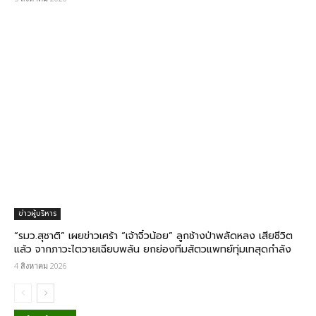
ข่าวผู้บริหาร
“รมว.สุชาติ” เผยข่าวเศร้า “เจ้าจิ๋วน้อย” ลูกช้างป่าพลัดหลง เสียชีวิต
แล้ว จากภาวะไตวายเฉียบพลัน ยกย่องทีมสัตวแพทย์ทุ่มเทสุดกำลัง
4 สิงหาคม 2026