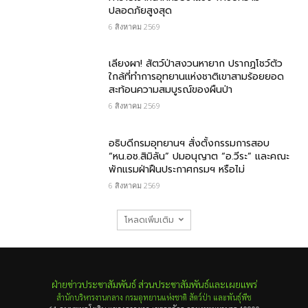
ปลอดภัยสูงสุด
6 สิงหาคม 2569
เลียงผา! สัตว์ป่าสงวนหายาก ปรากฏโชว์ตัว
ใกล้ที่ทำการอุทยานแห่งชาติเขาสามร้อยยอด
สะท้อนความสมบูรณ์ของผืนป่า
6 สิงหาคม 2569
อธิบดีกรมอุทยานฯ​ สั่งตั้งกรรมการสอบ
“หน.อช.สิมิลัน” ปมอนุญาต “อ.วีระ” และคณะ
พักแรมฝ่าฝืนประกาศกรมฯ หรือไม่
6 สิงหาคม 2569
โหลดเพิ่มเติม
ฝ่ายข่าวประชาสัมพันธ์ ส่วนประชาสัมพันธ์และเผยแพร่
สำนักบริหารงานกลาง กรมอุทยานแห่งชาติ สัตว์ป่า และพันธุ์พืช