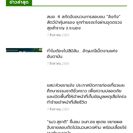
ข่าวล่าสุด
สบอ. 4 สกัดจับขบวนการลอบขน “ลิงกัง”
สัตว์ป่าคุ้มครอง ซุกท้ายรถเก๋งผ่านจุดตรวจ
สุขสำราญ จ.ระนอง
7 สิงหาคม 2569
ทำไมต้องไปสิมิลัน… อัญมณีเม็ดงามแห่ง
อันดามัน
7 สิงหาคม 2569
ขสป.ห้วยขาแข้ง ประกาศปิดการท่องเที่ยวและ
ศึกษาธรรมชาติชั่วคราว เพื่อความปลอดภัย
และเปิดพื้นที่ให้เจ้าหน้าที่เก็บข้อมูลเหตุเสือโคร่ง
ทำร้ายเจ้าหน้าที่เสียชีวิต
7 สิงหาคม 2569
“รมว.สุชาติ” ชื่นชม​ จนท.อช.พุเตย​ ขยายผล
จับชายลอบตัดไม้ฉนวนหวงห้าม พร้อมเลื่อยโซ่