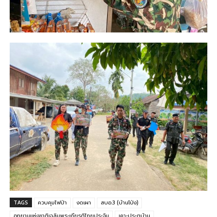
TAGS
ควบคุมไฟป่า
งดเผา
สบอ.3 (บ้านโป่ง)
อุทยานแห่งชาติเฉลิมพระเกียรติไทยประจัน
เคาะประตูบ้าน