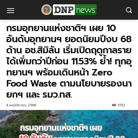
กรมอุทยานแห่งชาติฯ เผย 10
อันดับอุทยานฯ ยอดนิยมปีงบ 68
ด้าน อช.สิมิลัน​ เริ่มเปิดฤดูกาลราย
ได้เพิ่ม​กว่าปีก่อน 11.53% ย้ำ! ทุกอุ
ทยานฯ พร้อมเดินหน้า Zero​
Food Waste​ ตามนโยบายรองนา
ยกฯ และ รมว.ทส.
4 พฤศจิกายน 2568
1052