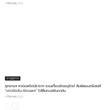
5 สิงหาคม 2026
ข่าวภูมิภาค
อุทยานฯ หาดนพรัตน์ธาราฯ ชวนเที่ยวเชิงอนุรักษ์ สัมผัสมนตร์เสน่ห์
“เกาะบิดะใน-บิดะนอก” ใต้ผืนทะเลอันดามัน
4 สิงหาคม 2026