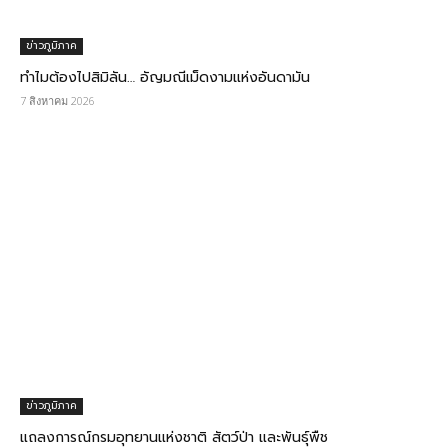
ข่าวภูมิภาค
ทำไมต้องไปสิมิลัน… อัญมณีเม็ดงามแห่งอันดามัน
7 สิงหาคม 2026
ข่าวภูมิภาค
แถลงการณ์กรมอุทยานแห่งชาติ สัตว์ป่า และพันธุ์พืช