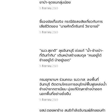
ยาบ้า-ชุดชนกลุ่มน้อย
9 สิงหาคม 2569
ชี้แจงข้อเท็จจริง กรณีข้อสงสัยเกี่ยวกับการ
เสียชีวิตของ “นายศักดิ์กรินทร์ วิชาจารย์”
9 สิงหาคม 2569
“รมว.สุชาติ” ลุยจันทบุรี เร่งแก้ “น้ำ-ช้างป่า-
ที่ดินทำกิน” เดินหน้าสร้างสมดุล “คนอยู่ได้
ช้างอยู่ได้ ป่าอยู่รอด”
9 สิงหาคม 2569
กรมอุทยานฯ ร่วมคณะ รมว.ทส. ลงพื้นที่
จันทบุรี ติดตามโครงการอนุรักษ์ฟื้นฟูแหล่งน้ำ
ช้างป่าชากตาเนียม มุ่งแก้ปัญหาช้างป่าออก
นอกพื้นที่อย่างยั่งยืน
9 สิงหาคม 2569
ขสป.ดอยผาช้าง สนธิกำลังจับกุมผู้ลักลอบค้า