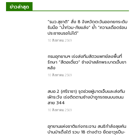
ข่าวล่าสุด
“รมว.สุชาติ” สั่ง 8 จังหวัดตะวันออกยกระดับ
รับมือ “น้ำท่วม-ภัยแล้ง” ย้ำ “ความเดือดร้อน
ประชาชนรอไม่ได้”
10 สิงหาคม 2569
กรมอุทยานฯ เร่งส่งทีมสัตวแพทย์ลงพื้นที่
รักษา “สีดอเดี่ยว” ช้างป่าสลักพระบาดเจ็บขา
หลัง
10 สิงหาคม 2569
สบอ.2 (ศรีราชา) รุดช่วยผู้บาดเจ็บและส่งทีม
เฝ้าระวัง เร่งติดตามช้างป่าถูกรถชนบนถนน
สาย 344
10 สิงหาคม 2569
อุทยานแห่งชาติแก่งกระจาน สนธิกำลังลุยค้น
บ้านป่าเด็งใต้ รวบ 18 ต่างด้าว ยึดอาวุธปืน-