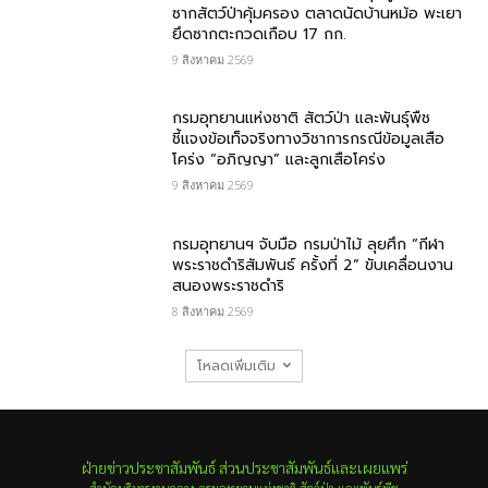
ซากสัตว์ป่าคุ้มครอง ตลาดนัดบ้านหม้อ พะเยา
ยึดซากตะกวดเกือบ 17 กก.
9 สิงหาคม 2569
กรมอุทยานแห่งชาติ สัตว์ป่า และพันธุ์พืช​
ชี้แจงข้อเท็จจริงทางวิชาการกรณีข้อมูลเสือ
โคร่ง “อภิญญา” และลูกเสือโคร่ง
9 สิงหาคม 2569
กรมอุทยานฯ จับมือ กรมป่าไม้ ลุยศึก “กีฬา
พระราชดำริสัมพันธ์ ครั้งที่ 2” ขับเคลื่อนงาน
สนองพระราชดำริ
8 สิงหาคม 2569
โหลดเพิ่มเติม
ฝ่ายข่าวประชาสัมพันธ์ ส่วนประชาสัมพันธ์และเผยแพร่