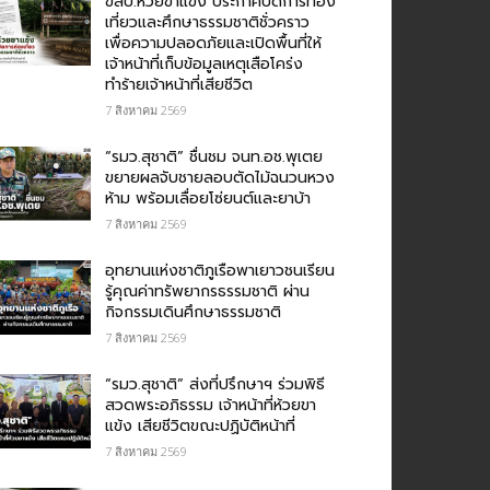
ขสป.ห้วยขาแข้ง ประกาศปิดการท่อง
เที่ยวและศึกษาธรรมชาติชั่วคราว
เพื่อความปลอดภัยและเปิดพื้นที่ให้
เจ้าหน้าที่เก็บข้อมูลเหตุเสือโคร่ง
ทำร้ายเจ้าหน้าที่เสียชีวิต
7 สิงหาคม 2569
“รมว.สุชาติ” ชื่นชม​ จนท.อช.พุเตย​
ขยายผลจับชายลอบตัดไม้ฉนวนหวง
ห้าม พร้อมเลื่อยโซ่ยนต์และยาบ้า
7 สิงหาคม 2569
อุทยานแห่งชาติภูเรือพาเยาวชนเรียน
รู้คุณค่าทรัพยากรธรรมชาติ ผ่าน
กิจกรรมเดินศึกษาธรรมชาติ
7 สิงหาคม 2569
“รมว.สุชาติ” ส่งที่ปรึกษาฯ ร่วมพิธี
สวดพระอภิธรรม เจ้าหน้าที่ห้วยขา
แข้ง เสียชีวิตขณะปฏิบัติหน้าที่
7 สิงหาคม 2569