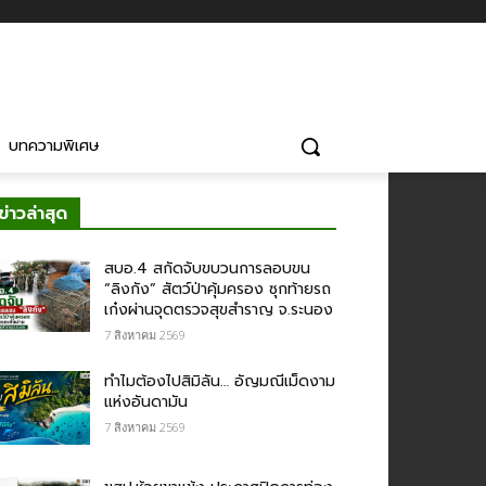
บทความพิเศษ
ข่าวล่าสุด
สบอ.4 สกัดจับขบวนการลอบขน
“ลิงกัง” สัตว์ป่าคุ้มครอง ซุกท้ายรถ
เก๋งผ่านจุดตรวจสุขสำราญ จ.ระนอง
7 สิงหาคม 2569
ทำไมต้องไปสิมิลัน… อัญมณีเม็ดงาม
แห่งอันดามัน
7 สิงหาคม 2569