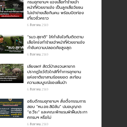
กรม​อุทยานฯ แจงเสือทำร้ายเจ้า
หน้าที่ห้วยขาแข้ง เป็นลูกเสือวัยซน
ไม่เข้าข่ายเสือกินคน พร้อมปิดท่อง
เที่ยวชั่วคราว
6 สิงหาคม 2569
“รมว.สุชาติ” ให้กำลังใจทีมติดตาม
เสือโคร่งทำร้ายเจ้าหน้าที่ห้วยขาแข้ง
กำชับความปลอดภัยสูงสุด
6 สิงหาคม 2569
เลียงผา! สัตว์ป่าสงวนหายาก
ปรากฏโชว์ตัวใกล้ที่ทำการอุทยาน
แห่งชาติเขาสามร้อยยอด สะท้อน
ความสมบูรณ์ของผืนป่า
6 สิงหาคม 2569
อธิบดีกรมอุทยานฯ​ สั่งตั้งกรรมการ
สอบ “หน.อช.สิมิลัน” ปมอนุญาต
“อ.วีระ” และคณะพักแรมฝ่าฝืนประกา
ศกรมฯ หรือไม่
6 สิงหาคม 2569