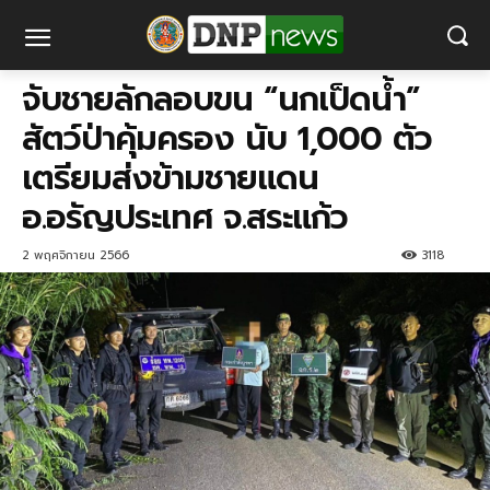
จับชายลักลอบขน “นกเป็ดน้ำ”
สัตว์ป่าคุ้มครอง นับ 1,000 ตัว
เตรียมส่งข้ามชายแดน
อ.อรัญประเทศ จ.สระแก้ว
2 พฤศจิกายน 2566
3118