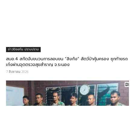
ข่าวป้องกัน ปราบปราม
สบอ.4 สกัดจับขบวนการลอบขน “ลิงกัง” สัตว์ป่าคุ้มครอง ซุกท้ายรถ
เก๋งผ่านจุดตรวจสุขสำราญ จ.ระนอง
7 สิงหาคม 2026