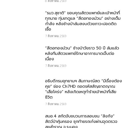
8 สิงหาคม 2569
“รมว.สุชาติ” ขอบคุณสัตวแพทย์และเจ้าหน้าที่
ทุกนาย ทุ่มเทดูแล “สีดอทองม้วน” อย่างเต็ม
กำลัง หลังช้างป่าล้มสงบด้วยภาวะปอดติด
เชื้อ
7 สิงหาคม 2569
“สีดอทองม้วน” ช้างป่าวัยราว 50 ปี ล้มแล้ว
หลังทีมสัตวแพทย์รักษาอาการบาดเจ็บต่อ
เนื่อง
7 สิงหาคม 2569
อธิบดีกรมอุทยานฯ สัมภาษณ์สด “มีเรื่องต้อง
คุย” ช่อง Ch7HD ถอดรหัสสัญชาตญาณ
“เสือโคร่ง” หลังเกิดเหตุทำร้ายเจ้าหน้าที่เสีย
ชีวิต
7 สิงหาคม 2569
สบอ.4 สกัดจับขบวนการลอบขน “ลิงกัง”
สัตว์ป่าคุ้มครอง ซุกท้ายรถเก๋งผ่านจุดตรวจ
สุขสำราญ จ.ระนอง