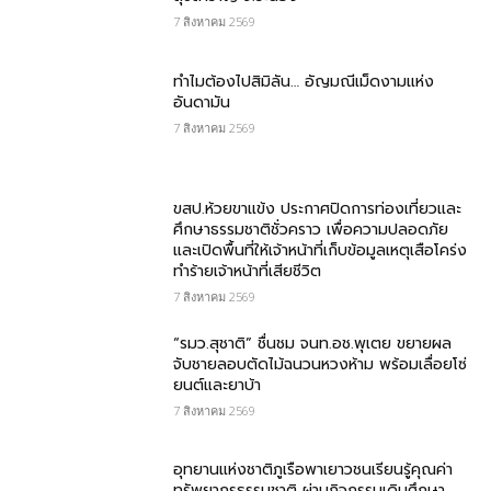
7 สิงหาคม 2569
ทำไมต้องไปสิมิลัน… อัญมณีเม็ดงามแห่ง
อันดามัน
7 สิงหาคม 2569
ขสป.ห้วยขาแข้ง ประกาศปิดการท่องเที่ยวและ
ศึกษาธรรมชาติชั่วคราว เพื่อความปลอดภัย
และเปิดพื้นที่ให้เจ้าหน้าที่เก็บข้อมูลเหตุเสือโคร่ง
ทำร้ายเจ้าหน้าที่เสียชีวิต
7 สิงหาคม 2569
“รมว.สุชาติ” ชื่นชม​ จนท.อช.พุเตย​ ขยายผล
จับชายลอบตัดไม้ฉนวนหวงห้าม พร้อมเลื่อยโซ่
ยนต์และยาบ้า
7 สิงหาคม 2569
อุทยานแห่งชาติภูเรือพาเยาวชนเรียนรู้คุณค่า
ทรัพยากรธรรมชาติ ผ่านกิจกรรมเดินศึกษา