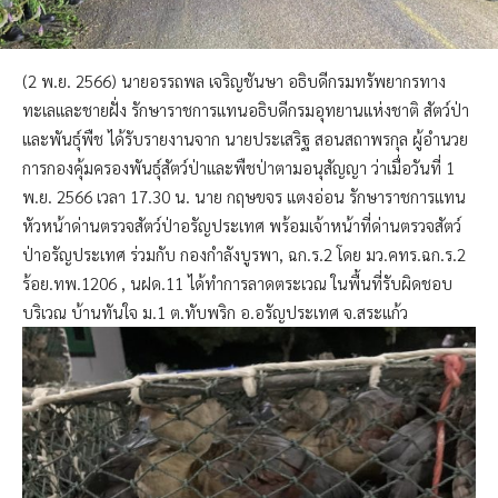
(2 พ.ย. 2566) นายอรรถพล เจริญชันษา อธิบดีกรมทรัพยากรทาง
ทะเลและชายฝั่ง รักษาราชการแทนอธิบดีกรมอุทยานแห่งชาติ สัตว์ป่า
และพันธุ์พืช ได้รับรายงานจาก นายประเสริฐ สอนสถาพรกุล ผู้อำนวย
การกองคุ้มครองพันธุ์สัตว์ป่าและพืชป่าตามอนุสัญญา ว่าเมื่อวันที่ 1
พ.ย. 2566 เวลา 17.30 น. นาย กฤษขจร แตงอ่อน รักษาราชการแทน
หัวหน้าด่านตรวจสัตว์ป่าอรัญประเทศ พร้อมเจ้าหน้าที่ด่านตรวจสัตว์
ป่าอรัญประเทศ ร่วมกับ กองกำลังบูรพา, ฉก.ร.2 โดย มว.คทร.ฉก.ร.2
ร้อย.ทพ.1206 , นฝด.11 ได้ทำการลาดตระเวณ ในพื้นที่รับผิดชอบ
บริเวณ บ้านทันใจ ม.1 ต.ทับพริก อ.อรัญประเทศ จ.สระแก้ว