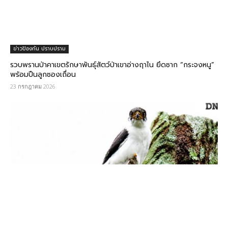
ข่าวป้องกัน ปราบปราม
รวบพรานป่าคาเขตรักษาพันธุ์สัตว์ป่าเขาอ่างฤาไน ยึดซาก “กระจงหนู”
พร้อมปืนลูกซองเถื่อน
23 กรกฎาคม 2026