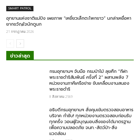
SMART PATROL
อุทยานแห่งชาติแม่ปิง เผยภาพ “เหยี่ยวเล็กตะโพกขาว” นกล่าเหยื่อหา
ยากขวัญใจนักดูนก
21 กรกฎาคม 2026
ข่าวล่าสุด
กรมอุทยานฯ จับมือ กรมป่าไม้ ลุยศึก “กีฬา
พระราชดำริสัมพันธ์ ครั้งที่ 2” ผสานพลัง 7
หน่วยงานภาคีเครือข่าย ขับเคลื่อนงานสนอง
พระราชดำริ
8 สิงหาคม 2569
อธิบดีกรมอุทยานฯ สั่งคุมเข้มตรวจสอบอาหาร
บริจาค​ กำชับ! ทุกหน่วยงานตรวจสอบก่อนรับ
ทุกครั้ง วอนผู้ใจบุญมอบสิ่งของได้มาตรฐาน
เพื่อความปลอดภัย​ จนท.-สัตว์ป่า-สิ่ง
แวดล้อม