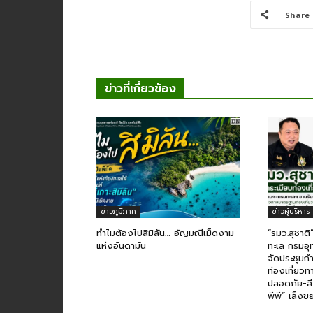
Share
ข่าวที่เกี่ยวข้อง
ข่าวภูมิภาค
ข่าวผู้บริหาร
ทำไมต้องไปสิมิลัน… อัญมณีเม็ดงาม
“รมว.สุชาติ”
แห่งอันดามัน
ทะเล กรมอุ
จัดประชุม
ท่องเที่ยว
ปลอดภัย-สิ
พีพี” เล็งขย