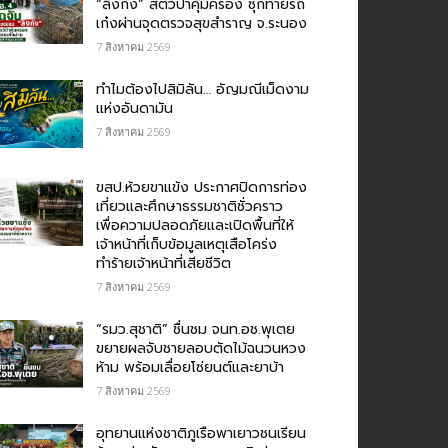
“ลิงกัง” สัตว์ป่าคุ้มครอง ซุกท้ายรถ
เก๋งผ่านจุดตรวจสุขสำราญ จ.ระนอง
7 สิงหาคม 2569
ทำไมต้องไปสิมิลัน… อัญมณีเม็ดงาม
แห่งอันดามัน
7 สิงหาคม 2569
ขสป.ห้วยขาแข้ง ประกาศปิดการท่อง
เที่ยวและศึกษาธรรมชาติชั่วคราว
เพื่อความปลอดภัยและเปิดพื้นที่ให้
เจ้าหน้าที่เก็บข้อมูลเหตุเสือโคร่ง
ทำร้ายเจ้าหน้าที่เสียชีวิต
7 สิงหาคม 2569
“รมว.สุชาติ” ชื่นชม​ จนท.อช.พุเตย​
ขยายผลจับชายลอบตัดไม้ฉนวนหวง
ห้าม พร้อมเลื่อยโซ่ยนต์และยาบ้า
7 สิงหาคม 2569
อุทยานแห่งชาติภูเรือพาเยาวชนเรียน