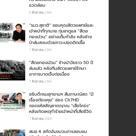
แวดล้อม
8 สิงหาคม 2569
“รมว.สุชาติ” ขอบคุณสัตวแพทย์และ
เจ้าหน้าที่ทุกนาย ทุ่มเทดูแล “สีดอ
ทองม้วน” อย่างเต็มกำลัง หลังช้าง
ป่าล้มสงบด้วยภาวะปอดติดเชื้อ
7 สิงหาคม 2569
“สีดอทองม้วน” ช้างป่าวัยราว 50 ปี
ล้มแล้ว หลังทีมสัตวแพทย์รักษา
อาการบาดเจ็บต่อเนื่อง
7 สิงหาคม 2569
อธิบดีกรมอุทยานฯ สัมภาษณ์สด “มี
เรื่องต้องคุย” ช่อง Ch7HD
ถอดรหัสสัญชาตญาณ “เสือโคร่ง”
หลังเกิดเหตุทำร้ายเจ้าหน้าที่เสียชีวิต
7 สิงหาคม 2569
สบอ.4 สกัดจับขบวนการลอบขน