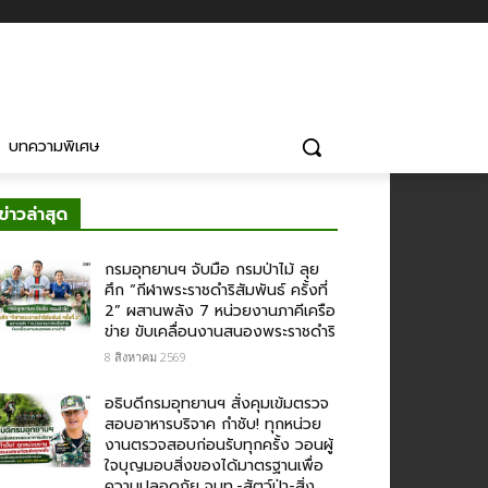
บทความพิเศษ
ข่าวล่าสุด
กรมอุทยานฯ จับมือ กรมป่าไม้ ลุย
ศึก “กีฬาพระราชดำริสัมพันธ์ ครั้งที่
2” ผสานพลัง 7 หน่วยงานภาคีเครือ
ข่าย ขับเคลื่อนงานสนองพระราชดำริ
8 สิงหาคม 2569
อธิบดีกรมอุทยานฯ สั่งคุมเข้มตรวจ
สอบอาหารบริจาค​ กำชับ! ทุกหน่วย
งานตรวจสอบก่อนรับทุกครั้ง วอนผู้
ใจบุญมอบสิ่งของได้มาตรฐานเพื่อ
ความปลอดภัย​ จนท.-สัตว์ป่า-สิ่ง