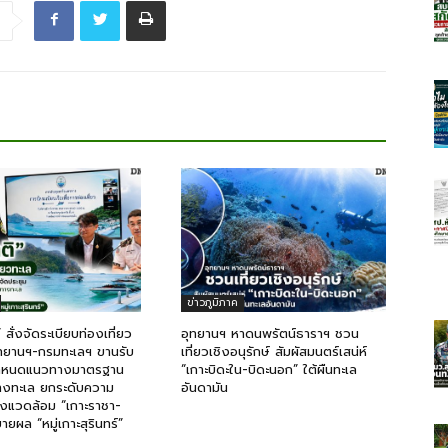
ข่าวภูมิภาค
 สั่งจัดระเบียบท่องเที่ยว
อุทยานฯ หาดนพรัตน์ธาราฯ ชวน
ทยานฯ-กรมทะเลฯ ขานรับ
เที่ยวเชิงอนุรักษ์ สัมผัสมนตร์เสน่ห์
กำหนดแนวทางมาตรฐาน
“เกาะบิดะใน-บิดะนอก” ใต้ผืนทะเล
ทางทะเล ยกระดับความ
อันดามัน
่งแวดล้อม “เกาะราชา-
ายผล “หมู่เกาะสุรินทร์”