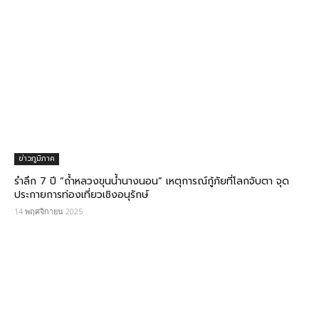
ข่าวภูมิภาค
รำลึก 7 ปี “ถ้ำหลวงขุนน้ำนางนอน” เหตุการณ์กู้ภัยที่โลกจับตา จุด
ประกายการท่องเที่ยวเชิงอนุรักษ์
14 พฤศจิกายน 2025