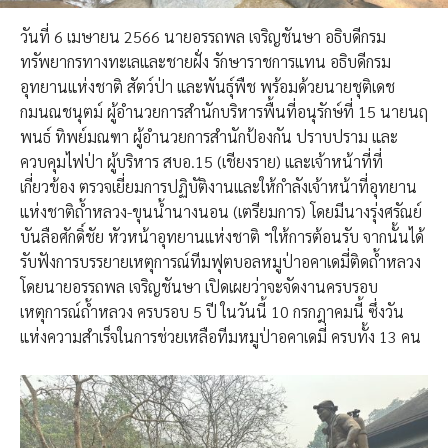
วันที่ 6 เมษายน 2566 นายอรรถพล เจริญชันษา อธิบดีกรม
ทรัพยากรทางทะเลและชายฝั่ง รักษาราชการแทน อธิบดีกรม
อุทยานแห่งชาติ สัตว์ป่า และพันธุ์พืช พร้อมด้วยนายชุติเดช
กมนณชนุตม์ ผู้อำนวยการสำนักบริหารพื้นที่อนุรักษ์ที่ 15 นายนฤ
พนธ์ ทิพย์มณฑา ผู้อำนวยการสำนักป้องกัน ปราบปราม และ
ควบคุมไฟป่า ผู้บริหาร สบอ.15 (เชียงราย) และเจ้าหน้าที่ที่
เกี่ยวข้อง ตรวจเยี่ยมการปฏิบัติงานและให้กำลังเจ้าหน้าที่อุทยาน
แห่งชาติถ้ำหลวง-ขุนน้ำนางนอน (เตรียมการ) โดยมีนางรุ่งศรัณย์
บันลือศักดิ์ชัย หัวหน้าอุทยานแห่งชาติ ฯให้การต้อนรับ จากนั้นได้
รับฟังการบรรยายเหตุการณ์ทีมฟุตบอลหมูป่าอคาเดมี่ติดถ้ำหลวง
โดยนายอรรถพล เจริญชันษา เปิดเผยว่าจะจัดงานครบรอบ
เหตุการณ์ถ้ำหลวง ครบรอบ 5 ปี ในวันนี้ 10 กรกฎาคมนี้ ซึ่งวัน
แห่งความสำเร็จในการช่วยเหลือทีมหมูป่าอคาเดมี่ ครบทั้ง 13 คน