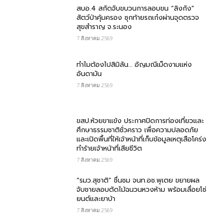
สบอ.4 สกัดจับขบวนการลอบขน “ลิงกัง”
สัตว์ป่าคุ้มครอง ซุกท้ายรถเก๋งผ่านจุดตรวจ
สุขสำราญ จ.ระนอง
7 สิงหาคม 2569
ทำไมต้องไปสิมิลัน… อัญมณีเม็ดงามแห่ง
อันดามัน
7 สิงหาคม 2569
ขสป.ห้วยขาแข้ง ประกาศปิดการท่องเที่ยวและ
ศึกษาธรรมชาติชั่วคราว เพื่อความปลอดภัย
และเปิดพื้นที่ให้เจ้าหน้าที่เก็บข้อมูลเหตุเสือโคร่ง
ทำร้ายเจ้าหน้าที่เสียชีวิต
7 สิงหาคม 2569
“รมว.สุชาติ” ชื่นชม​ จนท.อช.พุเตย​ ขยายผล
จับชายลอบตัดไม้ฉนวนหวงห้าม พร้อมเลื่อยโซ่
ยนต์และยาบ้า
7 สิงหาคม 2569