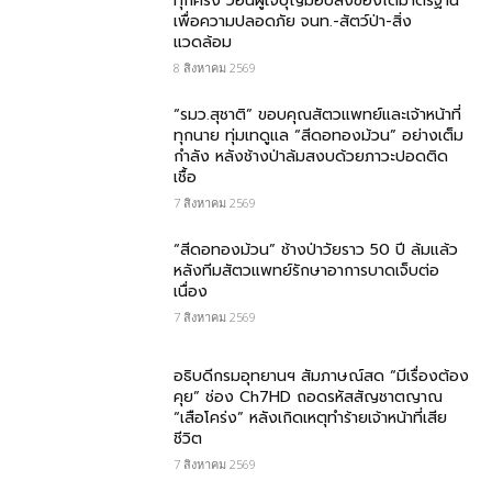
ทุกครั้ง วอนผู้ใจบุญมอบสิ่งของได้มาตรฐาน
เพื่อความปลอดภัย​ จนท.-สัตว์ป่า-สิ่ง
แวดล้อม
8 สิงหาคม 2569
“รมว.สุชาติ” ขอบคุณสัตวแพทย์และเจ้าหน้าที่
ทุกนาย ทุ่มเทดูแล “สีดอทองม้วน” อย่างเต็ม
กำลัง หลังช้างป่าล้มสงบด้วยภาวะปอดติด
เชื้อ
7 สิงหาคม 2569
“สีดอทองม้วน” ช้างป่าวัยราว 50 ปี ล้มแล้ว
หลังทีมสัตวแพทย์รักษาอาการบาดเจ็บต่อ
เนื่อง
7 สิงหาคม 2569
อธิบดีกรมอุทยานฯ สัมภาษณ์สด “มีเรื่องต้อง
คุย” ช่อง Ch7HD ถอดรหัสสัญชาตญาณ
“เสือโคร่ง” หลังเกิดเหตุทำร้ายเจ้าหน้าที่เสีย
ชีวิต
7 สิงหาคม 2569