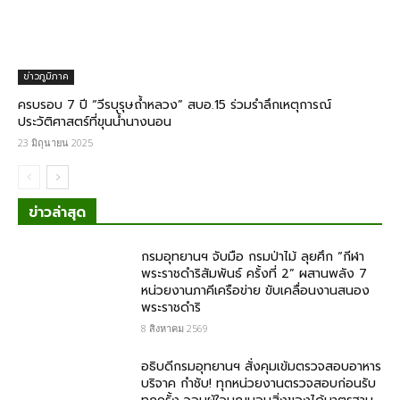
ข่าวภูมิภาค
ครบรอบ 7 ปี “วีรบุรุษถ้ำหลวง” สบอ.15 ร่วมรำลึกเหตุการณ์
ประวัติศาสตร์ที่ขุนน้ำนางนอน
23 มิถุนายน 2025
ข่าวล่าสุด
กรมอุทยานฯ จับมือ กรมป่าไม้ ลุยศึก “กีฬา
พระราชดำริสัมพันธ์ ครั้งที่ 2” ผสานพลัง 7
หน่วยงานภาคีเครือข่าย ขับเคลื่อนงานสนอง
พระราชดำริ
8 สิงหาคม 2569
อธิบดีกรมอุทยานฯ สั่งคุมเข้มตรวจสอบอาหาร
บริจาค​ กำชับ! ทุกหน่วยงานตรวจสอบก่อนรับ