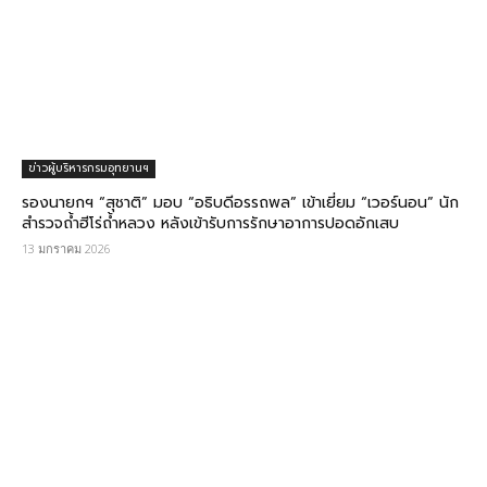
ข่าวผู้บริหารกรมอุทยานฯ
รองนายกฯ “สุชาติ” มอบ “อธิบดีอรรถพล” เข้าเยี่ยม “เวอร์นอน” นัก
สำรวจถ้ำฮีโร่ถ้ำหลวง หลังเข้ารับการรักษาอาการปอดอักเสบ
13 มกราคม 2026