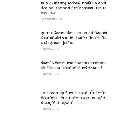
สบอ.2 (ศรีราชา) รุดช่วยผู้บาดเจ็บและส่งทีม
เฝ้าระวัง เร่งติดตามช้างป่าถูกรถชนบนถนน
สาย 344
10 สิงหาคม 2569
อุทยานแห่งชาติแก่งกระจาน สนธิกำลังลุยค้น
บ้านป่าเด็งใต้ รวบ 18 ต่างด้าว ยึดอาวุธปืน-
ยาบ้า-ชุดชนกลุ่มน้อย
9 สิงหาคม 2569
ชี้แจงข้อเท็จจริง กรณีข้อสงสัยเกี่ยวกับการ
เสียชีวิตของ “นายศักดิ์กรินทร์ วิชาจารย์”
9 สิงหาคม 2569
“รมว.สุชาติ” ลุยจันทบุรี เร่งแก้ “น้ำ-ช้างป่า-
ที่ดินทำกิน” เดินหน้าสร้างสมดุล “คนอยู่ได้
ช้างอยู่ได้ ป่าอยู่รอด”
9 สิงหาคม 2569