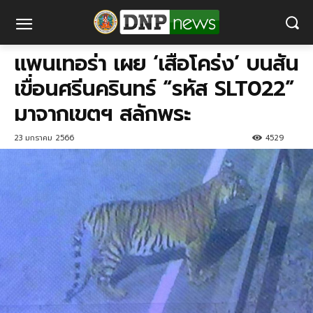
แพนเทอร่า เผย ‘เสือโคร่ง’ บนสัน
เขื่อนศรีนครินทร์ “รหัส SLT022”
มาจากเขตฯ สลักพระ
23 มกราคม 2566
4529