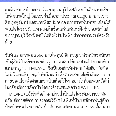
กรณีเทศบาลตำบลเอราวัณ กาญจนบุรี โพสต์เฟซบุ๊กเตือนพบเสือ
โคร่งขนาดใหญ่ โดยระบุว่าเมื่อเวลาประมาณ 02.00 น. นายเชาว
ลิต อุตขุจันทร์ และนายพิชิต โมกขกุล ออกตรวจพื้นที่รอบเขื่อนได้
พบเสือโคร่ง บริเวณทางลงสันเขื่อนศรีนครินทร์ฝั่งซ้าย อ.ศรีสวัสดิ์
จ.กาญจนบุรี วิ่งหนีลงบันไดลิงฝั่งโรงไฟฟ้า ฝากทุกท่านระมัดระวัง
ด้วย
วันที่ 22 มกราคม 2566 นายไพฑูรย์ อินทรบุตร หัวหน้าเขตรักษา
พันธุ์สัตว์ป่าสลักพระ กล่าวว่า ทางเขตฯ ได้ประสานไปทางองค์กร
แพนเทอร่า ( THAILAND) ซึ่งเป็นองค์กรที่ทำงานวิจัยเกี่ยวกับเสือ
โคร่ง ในพื้นที่ป่าอนุรักษ์บริเวณนี้ เพื่อตรวจสอบเสือตัวดังกล่าวจาก
ลายของเสือ เพื่อจำแนกว่าเป็นเสือตัวไหนอย่างไรที่เคยพบหรือไม่
ในกล้องดักถ่ายสัตว์ป่า โดยองค์กรแพนเทอร่า (PANTHERA
THAILAND) แจ้งว่าเสือตัวดังกล่าวนี้ เป็นเสือโคร่งที่เคยพบว่าติด
กล้องดักถ่ายสัตว์ป่าของคณะวิจัยฯ ในพื้นที่ป่าเขตรักษาพันธุ์สัตว์
ป่าสลักพระ โดยถ่ายติดเมื่อเดือนพฤศจิกายนพ.ศ. 2565 ที่ผ่านมา