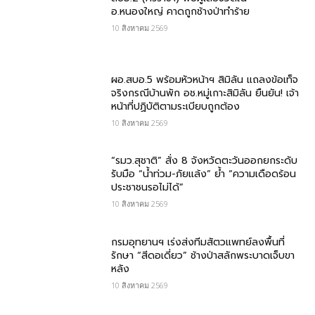
อ.หนองใหญ่ คาดถูกช้างป่าทำร้าย
10 สิงหาคม 2569
ผอ.สบอ.5​ พร้อมหัวหน้าฯ สิมิลัน​ แถลงข้อเท็จ
จริงกรณีบ้านพัก อช.หมู่เกาะสิมิลัน ยืนยัน! เจ้า
หน้าที่ปฏิบัติตามระเบียบถูกต้อง
10 สิงหาคม 2569
“รมว.สุชาติ” สั่ง 8 จังหวัดตะวันออกยกระดับ
รับมือ “น้ำท่วม-ภัยแล้ง” ย้ำ “ความเดือดร้อน
ประชาชนรอไม่ได้”
10 สิงหาคม 2569
กรมอุทยานฯ เร่งส่งทีมสัตวแพทย์ลงพื้นที่
รักษา “สีดอเดี่ยว” ช้างป่าสลักพระบาดเจ็บขา
หลัง
10 สิงหาคม 2569