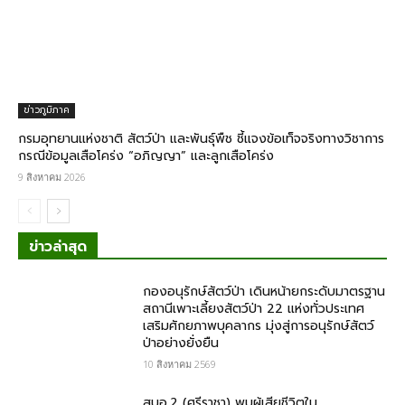
ข่าวภูมิภาค
กรมอุทยานแห่งชาติ สัตว์ป่า และพันธุ์พืช​ ชี้แจงข้อเท็จจริงทางวิชาการ
กรณีข้อมูลเสือโคร่ง “อภิญญา” และลูกเสือโคร่ง
9 สิงหาคม 2026
ข่าวล่าสุด
กองอนุรักษ์สัตว์ป่า เดินหน้ายกระดับมาตรฐาน
สถานีเพาะเลี้ยงสัตว์ป่า 22 แห่งทั่วประเทศ
เสริมศักยภาพบุคลากร มุ่งสู่การอนุรักษ์สัตว์
ป่าอย่างยั่งยืน
10 สิงหาคม 2569
สบอ.2 (ศรีราชา) พบผู้เสียชีวิตใน