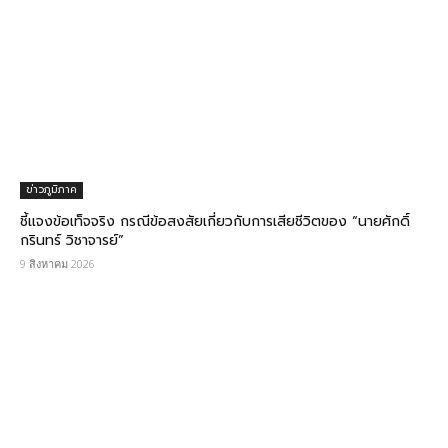
ข่าวภูมิภาค
ชี้แจงข้อเท็จจริง กรณีข้อสงสัยเกี่ยวกับการเสียชีวิตของ “นายศักดิ์
กรินทร์ วิชาจารย์”
9 สิงหาคม 2026