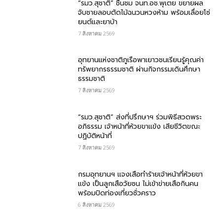
“รมว.สุชาติ” ชื่นชม​ จนท.อช.พุเตย​ ขยายผล
จับชายลอบตัดไม้ฉนวนหวงห้าม พร้อมเลื่อยโซ่
ยนต์และยาบ้า
7 สิงหาคม 2569
อุทยานแห่งชาติภูเรือพาเยาวชนเรียนรู้คุณค่า
ทรัพยากรธรรมชาติ ผ่านกิจกรรมเดินศึกษา
ธรรมชาติ
7 สิงหาคม 2569
“รมว.สุชาติ” ส่งที่ปรึกษาฯ ร่วมพิธีสวดพระ
อภิธรรม เจ้าหน้าที่ห้วยขาแข้ง เสียชีวิตขณะ
ปฏิบัติหน้าที่
7 สิงหาคม 2569
กรม​อุทยานฯ แจงเสือทำร้ายเจ้าหน้าที่ห้วยขา
แข้ง เป็นลูกเสือวัยซน ไม่เข้าข่ายเสือกินคน
พร้อมปิดท่องเที่ยวชั่วคราว
6 สิงหาคม 2569