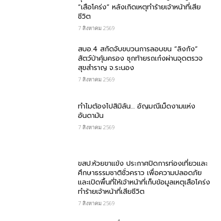
“เสือโคร่ง” หลังเกิดเหตุทำร้ายเจ้าหน้าที่เสีย
ชีวิต
7 สิงหาคม 2569
สบอ.4 สกัดจับขบวนการลอบขน “ลิงกัง”
สัตว์ป่าคุ้มครอง ซุกท้ายรถเก๋งผ่านจุดตรวจ
สุขสำราญ จ.ระนอง
7 สิงหาคม 2569
ทำไมต้องไปสิมิลัน… อัญมณีเม็ดงามแห่ง
อันดามัน
7 สิงหาคม 2569
ขสป.ห้วยขาแข้ง ประกาศปิดการท่องเที่ยวและ
ศึกษาธรรมชาติชั่วคราว เพื่อความปลอดภัย
และเปิดพื้นที่ให้เจ้าหน้าที่เก็บข้อมูลเหตุเสือโคร่ง
ทำร้ายเจ้าหน้าที่เสียชีวิต
7 สิงหาคม 2569