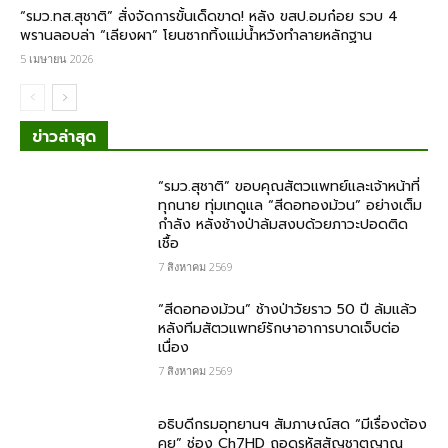
“รมว.ทส.สุชาติ” สั่งจัดการขั้นเด็ดขาด! หลัง​ ขสป.อมก๋อย​ รวบ 4
พรานลอบล่า “เลียงผา” โยนซากทิ้งแม่น้ำหวังทำลายหลักฐาน
5 เมษายน 2026
ข่าวล่าสุด
“รมว.สุชาติ” ขอบคุณสัตวแพทย์และเจ้าหน้าที่
ทุกนาย ทุ่มเทดูแล “สีดอทองม้วน” อย่างเต็ม
กำลัง หลังช้างป่าล้มสงบด้วยภาวะปอดติด
เชื้อ
7 สิงหาคม 2569
“สีดอทองม้วน” ช้างป่าวัยราว 50 ปี ล้มแล้ว
หลังทีมสัตวแพทย์รักษาอาการบาดเจ็บต่อ
เนื่อง
7 สิงหาคม 2569
อธิบดีกรมอุทยานฯ สัมภาษณ์สด “มีเรื่องต้อง
คุย” ช่อง Ch7HD ถอดรหัสสัญชาตญาณ