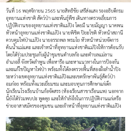
วันที่ 16 พฤศจิกายน 2565 นายสิทธิชัย เสรีส่งแสง รองอธิบดีกรม
อุทยานแห่งชาติ สัตว์ป่า และพันธุ์พืช เดินทางตรวจเยี่ยมการ
ปฏิบัติงานของอุทยานแห่งชาติแม่ปิง โดยมี​ นายมัญญา​ นาคพน
หัวหน้าอุทยานแห่งชาติแม่ปิง นายพิชิต ปิยะโชติ​ หัวหน้าสถานี
ควบคุมไฟป่าแม่ปิง นายอรรถพล​ พรมโย​ หัวหน้าหน่วยจัดการ
ต้นน้ำแม่แตะ และเจ้าหน้าที่อุทยานแห่งชาติ​แม่ปิงให้การต้อนรับ
โดยได้ร่วมประชุมกับผู้นำชุมชนตำบลก้อ และตำบลแม่ลาน
อำเภอลี้ จังหวัดลำพูน เพื่อหารือ และหาแนวทางในการป้องกัน
และแก้ไขปัญหาไฟป่า พร้อมทั้งได้ลงตรวจพื้นที่สองฝั่งลำน้ำปิง
ระหว่างเขตอุทยานแห่งชาติแม่ปิงและเขตรักษาพันธุ์สัตว์ป่า
อมก๋อย พร้อมทั้งแวะเยี่ยมชม และมอบทุนการศึกษาแก่เด็ก
นักเรียนโรงเรียนบ้านก้อจัดสรร (ห้องเรียนสาขาเรือนแพ) นอกจาก
นี้ยังได้ร่วมพบปะ พูดคุย และให้กำลังใจในการปฏิบัติงานแก่เครือ
ข่ายอาสาสมัครของชุมชน และเจ้าหน้าที่อุทยานแห่งชาติแม่ปิง