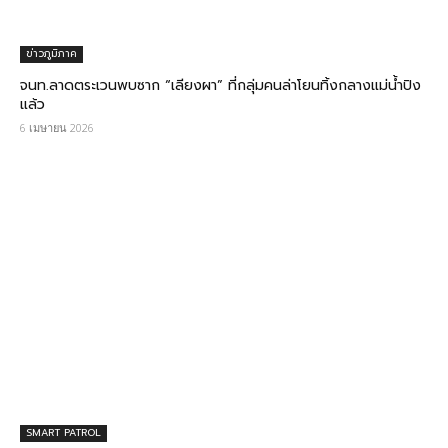
ข่าวภูมิภาค
จนท.ลาดตระเวนพบซาก “เลียงผา” ที่กลุ่มคนล่าโยนทิ้งกลางแม่น้ำปิง
แล้ว
6 เมษายน 2026
SMART PATROL