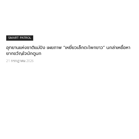
SMART PATROL
อุทยานแห่งชาติแม่ปิง เผยภาพ “เหยี่ยวเล็กตะโพกขาว” นกล่าเหยื่อหา
ยากขวัญใจนักดูนก
21 กรกฎาคม 2026