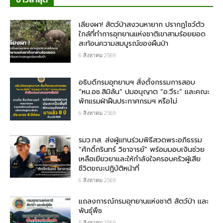
ข่าวล่าสุด
เลียงผา! สัตว์ป่าสงวนหายาก ปรากฏโชว์ตัว
ใกล้ที่ทำการอุทยานแห่งชาติเขาสามร้อยยอด
สะท้อนความสมบูรณ์ของผืนป่า
6 สิงหาคม 2569
อธิบดีกรมอุทยานฯ​ สั่งตั้งกรรมการสอบ
“หน.อช.สิมิลัน” ปมอนุญาต “อ.วีระ” และคณะ
พักแรมฝ่าฝืนประกาศกรมฯ หรือไม่
6 สิงหาคม 2569
รมว.ทส. ส่งผู้แทนร่วมพิธีสวดพระอภิธรรม
“ศักดิ์กรินทร์ วิชาจารย์” พร้อมมอบเงินช่วย
เหลือเยียวยาและให้กำลังใจครอบครัวผู้เสีย
ชีวิตขณะปฏิบัติหน้าที่
6 สิงหาคม 2569
แถลงการณ์กรมอุทยานแห่งชาติ สัตว์ป่า และ
พันธุ์พืช
5 สิงหาคม 2569