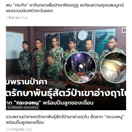
พบ “กระทิง” หากินกลางผืนป่าเขาคิชฌกูฏ สะท้อนความอุดมสมบูรณ์
ของระบบนิเวศป่าตะวันออก
2 สิงหาคม 2026
ข่าวป้องกัน ปราบปราม
รวบพรานป่าคาเขตรักษาพันธุ์สัตว์ป่าเขาอ่างฤาไน ยึดซาก “กระจงหนู”
พร้อมปืนลูกซองเถื่อน
23 กรกฎาคม 2026