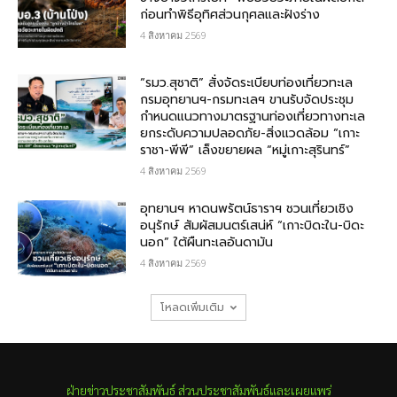
ก่อนทำพิธีอุทิศส่วนกุศลและฝังร่าง
4 สิงหาคม 2569
“รมว.สุชาติ” สั่งจัดระเบียบท่องเที่ยวทะเล
กรมอุทยานฯ-กรมทะเลฯ ขานรับจัดประชุม
กำหนดแนวทางมาตรฐานท่องเที่ยวทางทะเล
ยกระดับความปลอดภัย-สิ่งแวดล้อม “เกาะ
ราชา-พีพี” เล็งขยายผล “หมู่เกาะสุรินทร์”
4 สิงหาคม 2569
อุทยานฯ หาดนพรัตน์ธาราฯ ชวนเที่ยวเชิง
อนุรักษ์ สัมผัสมนตร์เสน่ห์ “เกาะบิดะใน-บิดะ
นอก” ใต้ผืนทะเลอันดามัน
4 สิงหาคม 2569
โหลดเพิ่มเติม
ฝ่ายข่าวประชาสัมพันธ์ ส่วนประชาสัมพันธ์และเผยแพร่