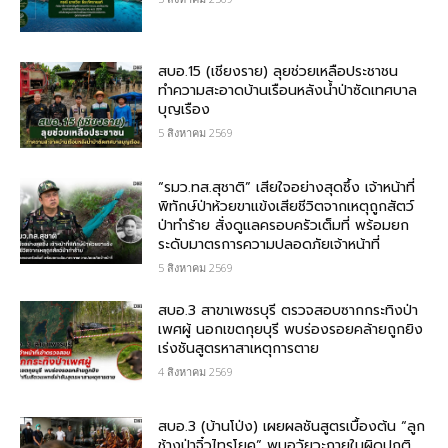
สบอ.15 (เชียงราย) ลุยช่วยเหลือประชาชน
ทำความสะอาดบ้านเรือนหลังน้ำป่าซัดเทศบาล
บุญเรือง
5 สิงหาคม 2569
“รมว.ทส.สุชาติ” เสียใจอย่างสุดซึ้ง เจ้าหน้าที่
พิทักษ์ป่าห้วยขาแข้งเสียชีวิตจากเหตุถูกสัตว์
ป่าทำร้าย สั่งดูแลครอบครัวเต็มที่ พร้อมยก
ระดับมาตรการความปลอดภัยเจ้าหน้าที่
5 สิงหาคม 2569
สบอ.3 สาขาเพชรบุรี ตรวจสอบซากกระทิงป่า
เพศผู้ นอกเขตกุยบุรี พบร่องรอยคล้ายถูกยิง
เร่งชันสูตรหาสาเหตุการตาย
4 สิงหาคม 2569
สบอ.3 (บ้านโป่ง) เผยผลชันสูตรเบื้องต้น “ลูก
ช้างป่าจิ๋วไทรโยค” พบอวัยวะภายในผิดปกติ