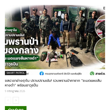
SMART PATROL
ขสป.เขาอ่างฤาไน ปราบปรามเข้ม! รวบพรานป่าคาซาก “ชะมดแผงสัน
หางดำ” พร้อมอาวุธปืน
9 กรกฎาคม 2026