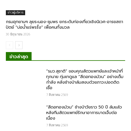
ข่าวผู้บริหาร
​กรมอุทยานฯ ลุยระนอง-ชุมพร ยกระดับท่องเที่ยวเชิงนิเวศ-อารยสถา
ปัตย์ “บ่อน้ำแร่พรรั้ง” เพื่อคนทั้งมวล
30 มิถุนายน 2026
ข่าวล่าสุด
“รมว.สุชาติ” ขอบคุณสัตวแพทย์และเจ้าหน้าที่
ทุกนาย ทุ่มเทดูแล “สีดอทองม้วน” อย่างเต็ม
กำลัง หลังช้างป่าล้มสงบด้วยภาวะปอดติด
เชื้อ
7 สิงหาคม 2569
“สีดอทองม้วน” ช้างป่าวัยราว 50 ปี ล้มแล้ว
หลังทีมสัตวแพทย์รักษาอาการบาดเจ็บต่อ
เนื่อง
7 สิงหาคม 2569