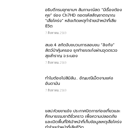
อธิบดีกรมอุทยานฯ สัมภาษณ์สด “มีเรื่องต้อง
คุย” ช่อง Ch7HD ถอดรหัสสัญชาตญาณ
“เสือโคร่ง” หลังเกิดเหตุทำร้ายเจ้าหน้าที่เสีย
ชีวิต
7 สิงหาคม 2569
สบอ.4 สกัดจับขบวนการลอบขน “ลิงกัง”
สัตว์ป่าคุ้มครอง ซุกท้ายรถเก๋งผ่านจุดตรวจ
สุขสำราญ จ.ระนอง
7 สิงหาคม 2569
ทำไมต้องไปสิมิลัน… อัญมณีเม็ดงามแห่ง
อันดามัน
7 สิงหาคม 2569
ขสป.ห้วยขาแข้ง ประกาศปิดการท่องเที่ยวและ
ศึกษาธรรมชาติชั่วคราว เพื่อความปลอดภัย
และเปิดพื้นที่ให้เจ้าหน้าที่เก็บข้อมูลเหตุเสือโคร่ง
ทำร้ายเจ้าหน้าที่เสียชีวิต