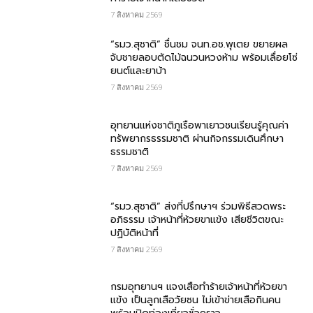
7 สิงหาคม 2569
“รมว.สุชาติ” ชื่นชม​ จนท.อช.พุเตย​ ขยายผล
จับชายลอบตัดไม้ฉนวนหวงห้าม พร้อมเลื่อยโซ่
ยนต์และยาบ้า
7 สิงหาคม 2569
อุทยานแห่งชาติภูเรือพาเยาวชนเรียนรู้คุณค่า
ทรัพยากรธรรมชาติ ผ่านกิจกรรมเดินศึกษา
ธรรมชาติ
7 สิงหาคม 2569
“รมว.สุชาติ” ส่งที่ปรึกษาฯ ร่วมพิธีสวดพระ
อภิธรรม เจ้าหน้าที่ห้วยขาแข้ง เสียชีวิตขณะ
ปฏิบัติหน้าที่
7 สิงหาคม 2569
กรม​อุทยานฯ แจงเสือทำร้ายเจ้าหน้าที่ห้วยขา
แข้ง เป็นลูกเสือวัยซน ไม่เข้าข่ายเสือกินคน