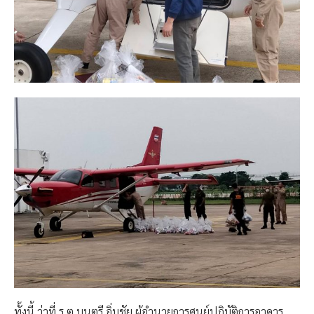
ทั้งนี้ ว่าที่ ร.ต.มนตรี อิ่มชัย ผู้อำนวยการศูนย์ปฏิบัติการอาคาร