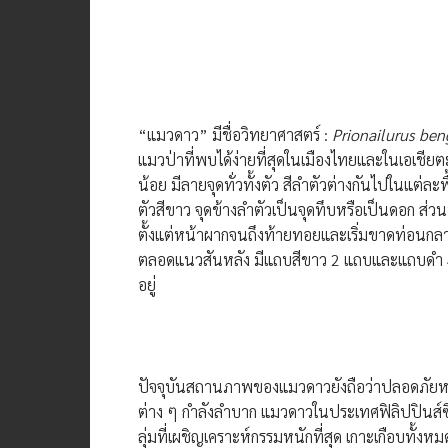
“แมวดาว” มีชื่อวิทยาศาสตร์ :
Prionailurus ben
แมวป่าที่พบได้ง่ายที่สุดในเมืองไทยและในเอเชียต
น้อย มีลายจุดทั่วทั้งตัว สีลำตัวต่างกันไปในแต่ละพ
ตัวสีขาว จุดข้างลำตัวเป็นจุดทึบหรือเป็นดอก ส
ตั้งแต่หน้าผากจนถึงท้ายทอยและเริ่มขาดท่อนกลายเ
ตลอดแนวสันหลัง มีแถบสีขาว 2 แถบและแถบดำ 4
อยู่
ปัจจุบันสถานภาพของแมวดาวยังถือว่าปลอดภัยหาก
ต่าง ๆ กำลังลำบาก แมวดาวในประเทศฟิลิปปินส์ซึ่
ลุ่มที่เผชิญเคราะห์กรรมหนักที่สุด เกาะเกือบทั้งหม