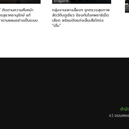
ข่าวภูมิภาค
 ติดตามความคืบหน้า
กลุ่มงานเพาะเลี้ยงฯ รุกตรวจสุขภาพ
รสุธาคชานุรักษ์ แก้
สัตว์กีบภูเขียว ป้องกันโรคพยาธิเม็ด
่าตามแผนอย่างเป็นระบบ
เลือด พร้อมตัดแต่งเล็บเสือโคร่ง
“เบิ้ม”
สำนัก
61 ถนนพหลโ