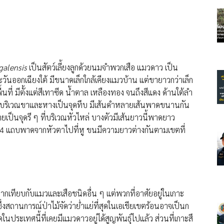
galensis
เป็นสัตว์เลี้ยงลูกด้วยนมจำพวกเสือ แมวดาว เป็น
ะวันออกเฉียงใต้ มีขนาดเล็กใกล้เคียงแมวบ้าน แต่ขายาวกว่าเล็ก
ื้นที่ มีตั้งแต่สีเทาซีด น้ำตาล เหลืองทอง จนถึงสีแดง ด้านใต้ลำ
่วนบริเวณขาและหางเป็นจุดทึบ มีเส้นดำหลายเส้นพาดขนานกัน
ป็นจุดรี ๆ ที่บริเวณหัวไหล่ บางตัวมีเส้นยาวนี้พาดยาว
 แถบพาดจากหัวตาไปที่หู ขนมีความยาวต่างกันตามเขตที่
เทียบกับแมวและเสือชนิดอื่น ๆ แต่พวกที่อาศัยอยู่ในเกาะ
งสถานการณ์ป่าไม้จัดว่าย่ำแย่ที่สุดในเอเชียเขตร้อนอาจเป็นก
ดในประเทศนี้ที่เคยมีแมวดาวอยู่ได้สูญพันธุ์ไปแล้ว ส่วนที่เกาะสึ