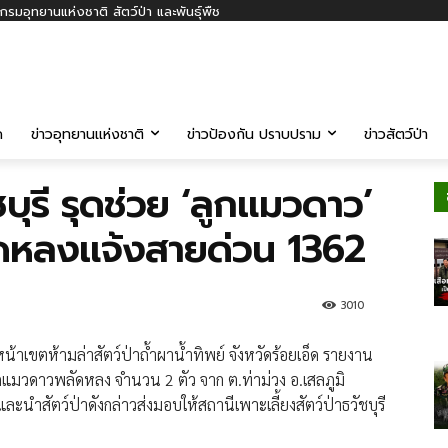
รมอุทยานแห่งชาติ สัตว์ป่า และพันธุ์พืช
ค
ข่าวอุทยานแห่งชาติ
ข่าวป้องกัน ปราบปราม
ข่าวสัตว์ป่า
บุรี รุดช่วย ‘ลูกแมวดาว’
ดหลงแจ้งสายด่วน 1362
3010
​เขต​ห้า​มล่า​สัตว์ป่า​ถ้ำผาน้ำทิพย์ จังหวัดร้อยเอ็ด รายงาน
บลูกแมวดาวพลัดหลง จำนวน 2 ตัว จาก ต.ท่าม่วง อ.เสลภูมิ
 และนำสัตว์ป่าดังกล่าวส่งมอบให้สถานีเพาะเลี้ยงสัตว์ป่าธวัชบุรี