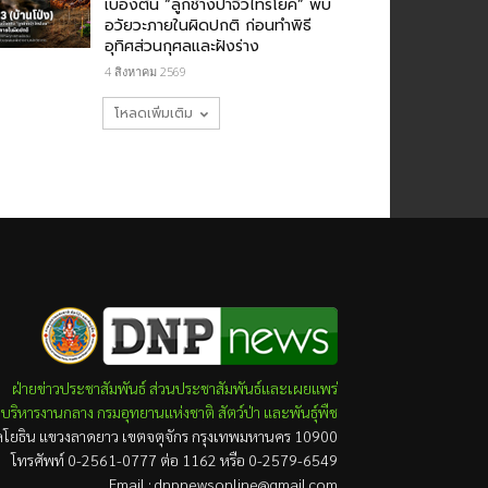
เบื้องต้น “ลูกช้างป่าจิ๋วไทรโยค” พบ
อวัยวะภายในผิดปกติ ก่อนทำพิธี
อุทิศส่วนกุศลและฝังร่าง
4 สิงหาคม 2569
โหลดเพิ่มเติม
ฝ่ายข่าวประชาสัมพันธ์ ส่วนประชาสัมพันธ์และเผยแพร่
บริหารงานกลาง กรมอุทยานแห่งชาติ สัตว์ป่า และพันธุ์พืช
ยธิน แขวงลาดยาว เขตจตุจักร กรุงเทพมหานคร 10900
โทรศัพท์ 0-2561-0777 ต่อ 1162 หรือ 0-2579-6549
Email : dnpnewsonline@gmail.com