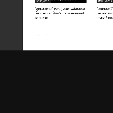
ข่าวภูมิภาค
ข่าวผู้บริหาร
“ลูกแมวดาว” หลงฝูงสภาพอ่อนแรง
“องคมนตรี”
ที่ลำปาง เร่งฟื้นฟูสุขภาพก่อนคืนสู่ป่า
โครงการพัช
ธรรมชาติ
ปัญหาช้างป