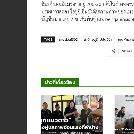
ชิมะซึ่งเคยมีแมวดาวอยู่ 200-300 ตัวในช่วงทศวรร
ประชากรลดลง ไอยูซีเอ็นยังจัดสถานภาพของแมวดาว
บัญชีหมายเลข 2 ยกเว้นพันธุ์ F.b. bengalensis 
TAGS
สายด่วน1362
สำนักอนุรักษ์สัตว์ป่า
​เขต​ห้า​มล่า
Share
ข่าวที่เกี่ยวข้อง