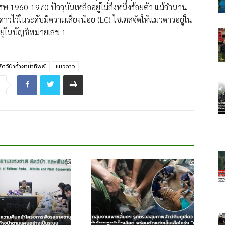
ษ 1960-1970 ปัจจุบันเหลืออยู่ไม่ถึงหนึ่งร้อยตัว แม้จำนวน
ไว้ในระดับมีความเสี่ยงน้อย (LC) ไซเตสจัดให้แมวดาวอยู่ใน
อยู่ในบัญชีหมายเลข 1
​สัตว์ป่า​ถ้ำผาน้ำทิพย์
แมวดาว