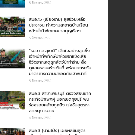
5 สิงหาคม 2569
สบอ.15 (เชียงราย) ลุยช่วยเหลือ
ประชาชน ทำความสะอาดบ้านเรือน
หลังน้ำป่าซัดเทศบาลบุญเรือง
5 สิงหาคม 2569
“รมว.ทส.สุชาติ” เสียใจอย่างสุดซึ้ง
เจ้าหน้าที่พิทักษ์ป่าห้วยขาแข้งเสีย
ชีวิตจากเหตุถูกสัตว์ป่าทำร้าย สั่ง
ดูแลครอบครัวเต็มที่ พร้อมยกระดับ
มาตรการความปลอดภัยเจ้าหน้าที่
5 สิงหาคม 2569
สบอ.3 สาขาเพชรบุรี ตรวจสอบซาก
กระทิงป่าเพศผู้ นอกเขตกุยบุรี พบ
ร่องรอยคล้ายถูกยิง เร่งชันสูตรหา
สาเหตุการตาย
4 สิงหาคม 2569
สบอ.3 (บ้านโป่ง) เผยผลชันสูตร