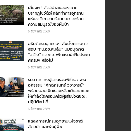
เลียงผา! สัตว์ป่าสงวนหายาก
ปรากฏโชว์ตัวใกล้ที่ทำการอุทยาน
แห่งชาติเขาสามร้อยยอด สะท้อน
ความสมบูรณ์ของผืนป่า
6 สิงหาคม 2569
อธิบดีกรมอุทยานฯ​ สั่งตั้งกรรมการ
สอบ “หน.อช.สิมิลัน” ปมอนุญาต
“อ.วีระ” และคณะพักแรมฝ่าฝืนประกา
ศกรมฯ หรือไม่
6 สิงหาคม 2569
รมว.ทส. ส่งผู้แทนร่วมพิธีสวดพระ
อภิธรรม “ศักดิ์กรินทร์ วิชาจารย์”
พร้อมมอบเงินช่วยเหลือเยียวยาและ
ให้กำลังใจครอบครัวผู้เสียชีวิตขณะ
ปฏิบัติหน้าที่
6 สิงหาคม 2569
แถลงการณ์กรมอุทยานแห่งชาติ
สัตว์ป่า และพันธุ์พืช