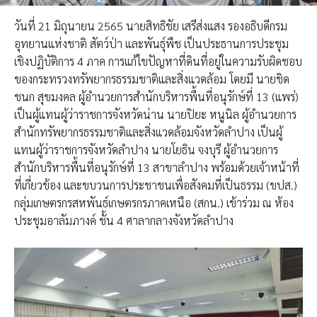
วันที่ 21 มิถุนายน 2565 นายสิทธิชัย​ เสรีส่งแสง รองอธิบดีกรม
อุทยาน​แห่งชาติ​ สัตว์ป่า​ และ​พันธุ์พืช​ เป็น​ประธาน​การประชุม​
เชิงปฏิบัติการ 4 ภาค การแก้ไขปัญหาที่ดินที่อยู่ในความรับผิดชอบ
ของกระทรวงทรัพยากรธรรมชาติและสิ่งแวดล้อม โดยมี นายชิด
ชนก สุขมงคล ผู้อำนวยการ​สำนัก​บริหารพื้นที่​อนุรักษ์​ที่​ 13 (แพร่)
เป็นผู้แทนผู้ว่าราชการจังหวัดน่าน นายปิยะ หนูนิล ผู้อำนวยการ
สำนักทรัพยากรธรรมชาติและสิ่งแวดล้อมจังหวัดลำปาง เป็นผู้
แทนผู้ว่าราชการจังหวัดลำปาง นายโยธิน จงบุรี ผู้อำนวยการ
สำนักบริหารพื้นที่อนุรักษ์ที่ 13 สาขาลำปาง พร้อมด้วยเจ้าหน้าที่
ที่เกี่ยวข้อง และขบวนการประชาชนเพื่อสังคมที่เป็นธรรม (ขปส.)
กลุ่มเกษตรกรสหพันธ์เกษตรกรภาคเหนือ (สกน.) เข้าร่วม​ ณ ห้อง
ประชุมอาลัมภางค์ ชั้น 4 ศาลากลางจังหวัดลำปาง