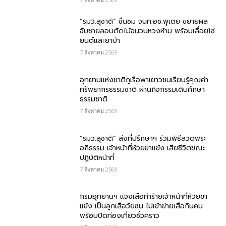
“รมว.สุชาติ” ชื่นชม​ จนท.อช.พุเตย​ ขยายผล
จับชายลอบตัดไม้ฉนวนหวงห้าม พร้อมเลื่อยโซ่
ยนต์และยาบ้า
7 สิงหาคม 2569
อุทยานแห่งชาติภูเรือพาเยาวชนเรียนรู้คุณค่า
ทรัพยากรธรรมชาติ ผ่านกิจกรรมเดินศึกษา
ธรรมชาติ
7 สิงหาคม 2569
“รมว.สุชาติ” ส่งที่ปรึกษาฯ ร่วมพิธีสวดพระ
อภิธรรม เจ้าหน้าที่ห้วยขาแข้ง เสียชีวิตขณะ
ปฏิบัติหน้าที่
7 สิงหาคม 2569
กรม​อุทยานฯ แจงเสือทำร้ายเจ้าหน้าที่ห้วยขา
แข้ง เป็นลูกเสือวัยซน ไม่เข้าข่ายเสือกินคน
พร้อมปิดท่องเที่ยวชั่วคราว