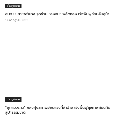
ข่าวภูมิภาค
สบอ.13 สาขาลำปาง รุดช่วย “ลิงลม” พลัดหลง เร่งฟื้นฟูก่อนคืนสู่ป่า
14 กรกฎาคม 2026
ข่าวภูมิภาค
“ลูกแมวดาว” หลงฝูงสภาพอ่อนแรงที่ลำปาง เร่งฟื้นฟูสุขภาพก่อนคืน
สู่ป่าธรรมชาติ