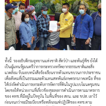
ทั้งนี้ รองอธิบดีกรมอุทยาน​แห่งชาติ​ สัตว์ป่า​ และ​พันธุ์พืช​ ยังได้
เป็นผู้แทนรัฐมนตรีว่าการกระทรวงทรัพยากรธรรมชาติและสิ่ง
แวดล้อม รับมอบหนังสือร้องเรียนจากตัวแทนขบวนการประชาชน
เพื่อสังคมที่เป็นธรรมและตัวแทนสหพันธ์เกษตรกรภาคเหนือ ที่ขอ
ให้เร่งรัดดำเนินการยกระดับการจัดการที่ดินในรูปแบบโฉนดชุมชน
โดยขอให้หน่วยงานที่เกี่ยวข้องชะลอการดำเนินการตามมาตรการ
ของ คทช.ที่มีอยู่ในปัจจุบัน ในพื้นที่ของ สกน. และ ขปส. เอาไว้
ก่อนจนกว่าจะมีระเบียบหรือหลักเกณฑ์ปฏิบัติของ คทช.ตาม