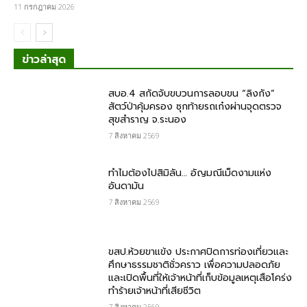
11 กรกฎาคม 2026
ข่าวล่าสุด
สบอ.4 สกัดจับขบวนการลอบขน “ลิงกัง”
สัตว์ป่าคุ้มครอง ซุกท้ายรถเก๋งผ่านจุดตรวจ
สุขสำราญ จ.ระนอง
7 สิงหาคม 2569
ทำไมต้องไปสิมิลัน… อัญมณีเม็ดงามแห่ง
อันดามัน
7 สิงหาคม 2569
ขสป.ห้วยขาแข้ง ประกาศปิดการท่องเที่ยวและ
ศึกษาธรรมชาติชั่วคราว เพื่อความปลอดภัย
และเปิดพื้นที่ให้เจ้าหน้าที่เก็บข้อมูลเหตุเสือโคร่ง
ทำร้ายเจ้าหน้าที่เสียชีวิต
7 สิงหาคม 2569