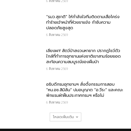
6 สิงหาคม 2569
“รมว.สุชาติ” ให้กำลังใจทีมติดตามเสือโคร่ง
ทำร้ายเจ้าหน้าที่ห้วยขาแข้ง กำชับความ
ปลอดภัยสูงสุด
6 สิงหาคม 2569
เลียงผา! สัตว์ป่าสงวนหายาก ปรากฏโชว์ตัว
ใกล้ที่ทำการอุทยานแห่งชาติเขาสามร้อยยอด
สะท้อนความสมบูรณ์ของผืนป่า
6 สิงหาคม 2569
อธิบดีกรมอุทยานฯ​ สั่งตั้งกรรมการสอบ
“หน.อช.สิมิลัน” ปมอนุญาต “อ.วีระ” และคณะ
พักแรมฝ่าฝืนประกาศกรมฯ หรือไม่
6 สิงหาคม 2569
โหลดเพิ่มเติม