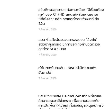
อธิบดีกรมอุทยานฯ สัมภาษณ์สด “มีเรื่องต้อง
คุย” ช่อง Ch7HD ถอดรหัสสัญชาตญาณ
“เสือโคร่ง” หลังเกิดเหตุทำร้ายเจ้าหน้าที่เสีย
ชีวิต
7 สิงหาคม 2569
สบอ.4 สกัดจับขบวนการลอบขน “ลิงกัง”
สัตว์ป่าคุ้มครอง ซุกท้ายรถเก๋งผ่านจุดตรวจ
สุขสำราญ จ.ระนอง
7 สิงหาคม 2569
ทำไมต้องไปสิมิลัน… อัญมณีเม็ดงามแห่ง
อันดามัน
7 สิงหาคม 2569
ขสป.ห้วยขาแข้ง ประกาศปิดการท่องเที่ยวและ
ศึกษาธรรมชาติชั่วคราว เพื่อความปลอดภัย
และเปิดพื้นที่ให้เจ้าหน้าที่เก็บข้อมูลเหตุเสือโคร่ง