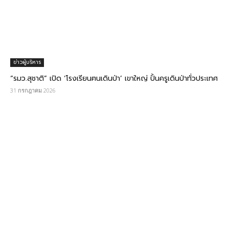
ข่าวผู้บริหาร
“รมว.สุชาติ” เปิด ‘โรงเรียนฅนเดินป่า’ เขาใหญ่ ปั้นครูเดินป่าทั่วประเทศ
31 กรกฎาคม 2026