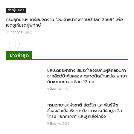
ข่าวผู้บริหาร
กรมอุทยานฯ เตรียมจัดงาน “วันเจ้าหน้าที่พิทักษ์ป่าโลก 2569” เพื่อ
เชิดชูเกียรติผู้พิทักษ์
31 กรกฎาคม 2026
ข่าวล่าสุด
ขสป.ดอยผาช้าง สนธิกำลังจับกุมผู้ลักลอบค้า
ซากสัตว์ป่าคุ้มครอง ตลาดนัดบ้านหม้อ พะเยา
ยึดซากตะกวดเกือบ 17 กก.
9 สิงหาคม 2569
กรมอุทยานแห่งชาติ สัตว์ป่า และพันธุ์พืช​
ชี้แจงข้อเท็จจริงทางวิชาการกรณีข้อมูลเสือ
โคร่ง “อภิญญา” และลูกเสือโคร่ง
9 สิงหาคม 2569