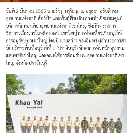
วันที่ 2 มีนาคม​ 2565 นายรัชฎา สุริยกุล ณ อยุธยา​ อธิบดี​กรม​
อุทยาน​แห่งชาติ​ สัตว์ป่า​ และ​พันธุ์พืช​ เดินทางเข้าเยี่ยมชมศูนย์​
บริการ​นัก​ท่องเที่ยว​อุทยาน​แห่งชาติ​เขา​ใหญ่ ซึ่งมีนิทรรศการ​
วิชาการเรื่องราวในอดีตของป่าเขาใหญ่ การท่องเที่ยวเชิงอนุรักษ์
การอนุรักษ์ป่าเขาใหญ่ โดยมี นายสว่าง
กองอินทร์ ผู้อำนว​ยการ​สำ​
นัก​บริหาร​พื้นที่​อนุ​รัก​ษ์ที่​ 1​ (ปราจีนบุรี) รักษา​การ​หัวหน้า​อุทยาน​
แห่งชาติ​เขา​ใหญ่ ​และคณะ​ให้การต้อนรับ ณ อุทยาน​แห่งชาติ​เขา​
ใหญ่ จังหวัดปราจีนบุรี