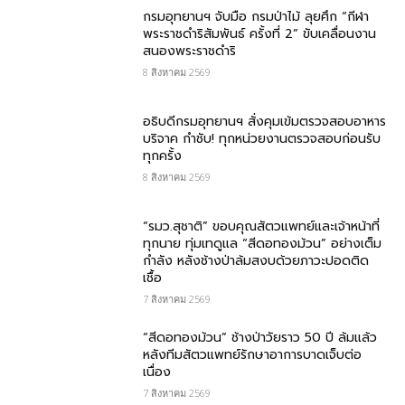
กรมอุทยานฯ จับมือ กรมป่าไม้ ลุยศึก “กีฬา
พระราชดำริสัมพันธ์ ครั้งที่ 2” ขับเคลื่อนงาน
สนองพระราชดำริ
8 สิงหาคม 2569
อธิบดีกรมอุทยานฯ สั่งคุมเข้มตรวจสอบอาหาร
บริจาค​ กำชับ! ทุกหน่วยงานตรวจสอบก่อนรับ
ทุกครั้ง
8 สิงหาคม 2569
“รมว.สุชาติ” ขอบคุณสัตวแพทย์และเจ้าหน้าที่
ทุกนาย ทุ่มเทดูแล “สีดอทองม้วน” อย่างเต็ม
กำลัง หลังช้างป่าล้มสงบด้วยภาวะปอดติด
เชื้อ
7 สิงหาคม 2569
“สีดอทองม้วน” ช้างป่าวัยราว 50 ปี ล้มแล้ว
หลังทีมสัตวแพทย์รักษาอาการบาดเจ็บต่อ
เนื่อง
7 สิงหาคม 2569