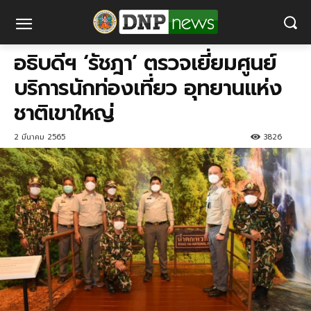
อธิบดี​ฯ ‘รัชฎา’ ตรวจเยี่ยมศูนย์​
บริการ​นัก​ท่องเที่ยว​ อุทยานแห่ง
ชาติเขา​ใหญ่​
2 มีนาคม 2565
3826