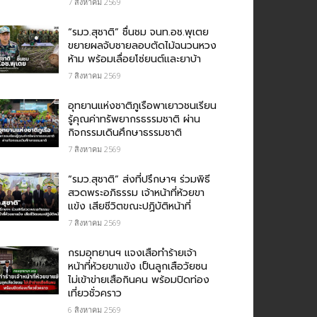
7 สิงหาคม 2569
“รมว.สุชาติ” ชื่นชม​ จนท.อช.พุเตย​
ขยายผลจับชายลอบตัดไม้ฉนวนหวง
ห้าม พร้อมเลื่อยโซ่ยนต์และยาบ้า
7 สิงหาคม 2569
อุทยานแห่งชาติภูเรือพาเยาวชนเรียน
รู้คุณค่าทรัพยากรธรรมชาติ ผ่าน
กิจกรรมเดินศึกษาธรรมชาติ
7 สิงหาคม 2569
“รมว.สุชาติ” ส่งที่ปรึกษาฯ ร่วมพิธี
สวดพระอภิธรรม เจ้าหน้าที่ห้วยขา
แข้ง เสียชีวิตขณะปฏิบัติหน้าที่
7 สิงหาคม 2569
กรม​อุทยานฯ แจงเสือทำร้ายเจ้า
หน้าที่ห้วยขาแข้ง เป็นลูกเสือวัยซน
ไม่เข้าข่ายเสือกินคน พร้อมปิดท่อง
เที่ยวชั่วคราว
6 สิงหาคม 2569