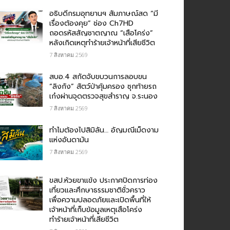
อธิบดีกรมอุทยานฯ สัมภาษณ์สด “มี
เรื่องต้องคุย” ช่อง Ch7HD
ถอดรหัสสัญชาตญาณ “เสือโคร่ง”
หลังเกิดเหตุทำร้ายเจ้าหน้าที่เสียชีวิต
7 สิงหาคม 2569
สบอ.4 สกัดจับขบวนการลอบขน
“ลิงกัง” สัตว์ป่าคุ้มครอง ซุกท้ายรถ
เก๋งผ่านจุดตรวจสุขสำราญ จ.ระนอง
7 สิงหาคม 2569
ทำไมต้องไปสิมิลัน… อัญมณีเม็ดงาม
แห่งอันดามัน
7 สิงหาคม 2569
ขสป.ห้วยขาแข้ง ประกาศปิดการท่อง
เที่ยวและศึกษาธรรมชาติชั่วคราว
เพื่อความปลอดภัยและเปิดพื้นที่ให้
เจ้าหน้าที่เก็บข้อมูลเหตุเสือโคร่ง
ทำร้ายเจ้าหน้าที่เสียชีวิต