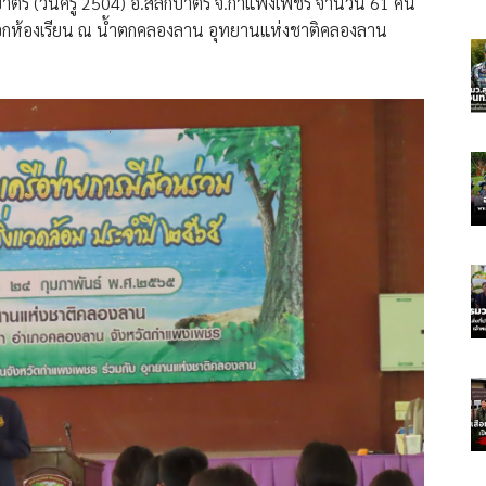
ลกบาตร (วันครู 2504) อ.สลกบาตร จ.กำแพงเพชร จำนวน 61 คน
ินอกห้องเรียน ณ น้ำตกคลองลาน อุทยานแห่งชาติคลองลาน