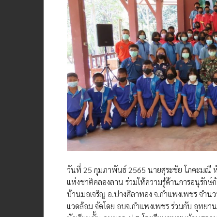
วันที่ 25 กุมภาพันธ์​ 2565 นายสุระชัย โภคะมณี ห
แห่งชาติคลองลาน ร่วมให้ความรู้ด้านการอนุรักษ์กับ
บ้านมอเจริญ อ.ปางศิลาทอง จ.กำแพงเพชร จำนวน 8
แวดล้อม จัดโดย อบจ.กำแพงเพชร ร่วมกับ อุทยานแห