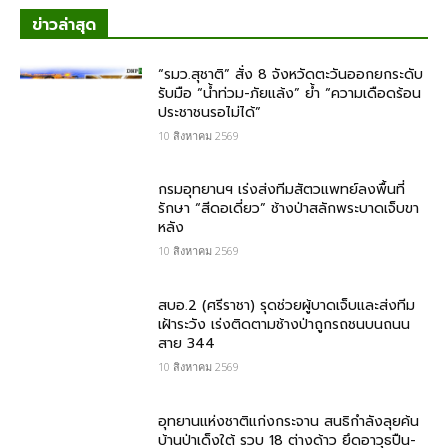
ข่าวล่าสุด
“รมว.สุชาติ” สั่ง 8 จังหวัดตะวันออกยกระดับ
รับมือ “น้ำท่วม-ภัยแล้ง” ย้ำ “ความเดือดร้อน
ประชาชนรอไม่ได้”
10 สิงหาคม 2569
กรมอุทยานฯ เร่งส่งทีมสัตวแพทย์ลงพื้นที่
รักษา “สีดอเดี่ยว” ช้างป่าสลักพระบาดเจ็บขา
หลัง
10 สิงหาคม 2569
สบอ.2 (ศรีราชา) รุดช่วยผู้บาดเจ็บและส่งทีม
เฝ้าระวัง เร่งติดตามช้างป่าถูกรถชนบนถนน
สาย 344
10 สิงหาคม 2569
อุทยานแห่งชาติแก่งกระจาน สนธิกำลังลุยค้น
บ้านป่าเด็งใต้ รวบ 18 ต่างด้าว ยึดอาวุธปืน-