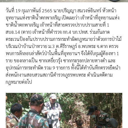
วันที่ 19 กุมภาพันธ์ 2565 นายปริญญา สมวงษ์อินทร์ หัวหน้า
อุทยานแห่งชาติน้ำตกพาเจริญ เปิดเผย​ว่า​ เจ้าหน้าที่อุทยานแห่ง
ชาติน้ำตกพาเจริญ เจ้าหน้าที่สายตรวจปราบปรามสายที่ 1
สบอ.14 (ตาก) เจ้าหน้าที่ตำรวจ กก.4 บก.ปทส. ร่วมกันลาด
ตระเวนป้องกันปราบปรามการกระทำผิดกฎหมายว่าด้วยการป่าไม้
บริเวณป่าบ้านป่าหวาย ม.3 ต.คีรีราษฎร์ อ.พบพระ จ.ตาก ตรวจ
พบการลักลอบล่าสัตว์ป่าในพื้นที่อุทยานฯ จึงได้จับกุมผู้ต้องหา 1
ราย ของกลางเป็น ซากเหยี่ยวรุ้ง ซากกระรอกปลายหางดำ และ
อุปกรณ์การกระทำผิด รวม 9 รายการ ทั้งนี้ได้ทำบันทึกตรวจยึดนำ
ส่งพนักงานสอบสวนสถานีตำรวจภูธรพบพระ ดำเนินคดีตาม
กฎหมาย​ต่อไป​