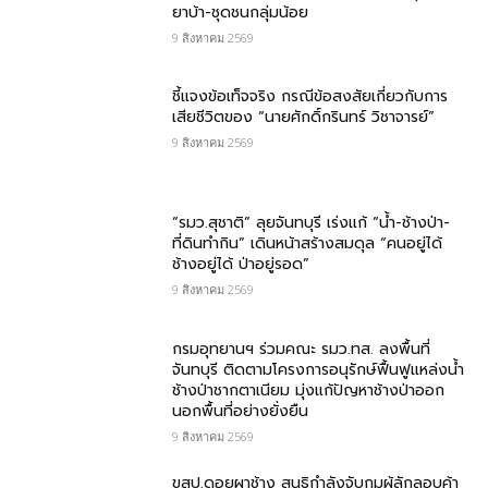
ยาบ้า-ชุดชนกลุ่มน้อย
9 สิงหาคม 2569
ชี้แจงข้อเท็จจริง กรณีข้อสงสัยเกี่ยวกับการ
เสียชีวิตของ “นายศักดิ์กรินทร์ วิชาจารย์”
9 สิงหาคม 2569
“รมว.สุชาติ” ลุยจันทบุรี เร่งแก้ “น้ำ-ช้างป่า-
ที่ดินทำกิน” เดินหน้าสร้างสมดุล “คนอยู่ได้
ช้างอยู่ได้ ป่าอยู่รอด”
9 สิงหาคม 2569
กรมอุทยานฯ ร่วมคณะ รมว.ทส. ลงพื้นที่
จันทบุรี ติดตามโครงการอนุรักษ์ฟื้นฟูแหล่งน้ำ
ช้างป่าชากตาเนียม มุ่งแก้ปัญหาช้างป่าออก
นอกพื้นที่อย่างยั่งยืน
9 สิงหาคม 2569
ขสป.ดอยผาช้าง สนธิกำลังจับกุมผู้ลักลอบค้า