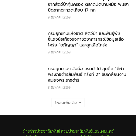
ซากสัตว์ป่าคุ้มครอง ตลาดนัดบ้านหม้อ พะเยา
ยึดซากตะกวดเกือบ 17 กก.
9 สิงหาคม 2569
กรมอุทยานแห่งชาติ สัตว์ป่า และพันธุ์พืช​
ชี้แจงข้อเท็จจริงทางวิชาการกรณีข้อมูลเสือ
โคร่ง “อภิญญา” และลูกเสือโคร่ง
9 สิงหาคม 2569
กรมอุทยานฯ จับมือ กรมป่าไม้ ลุยศึก “กีฬา
พระราชดำริสัมพันธ์ ครั้งที่ 2” ขับเคลื่อนงาน
สนองพระราชดำริ
8 สิงหาคม 2569
โหลดเพิ่มเติม
ฝ่ายข่าวประชาสัมพันธ์ ส่วนประชาสัมพันธ์และเผยแพร่