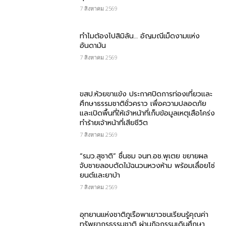
7 สิงหาคม 2569
ทำไมต้องไปสิมิลัน… อัญมณีเม็ดงามแห่ง
อันดามัน
7 สิงหาคม 2569
ขสป.ห้วยขาแข้ง ประกาศปิดการท่องเที่ยวและ
ศึกษาธรรมชาติชั่วคราว เพื่อความปลอดภัย
และเปิดพื้นที่ให้เจ้าหน้าที่เก็บข้อมูลเหตุเสือโคร่ง
ทำร้ายเจ้าหน้าที่เสียชีวิต
7 สิงหาคม 2569
“รมว.สุชาติ” ชื่นชม​ จนท.อช.พุเตย​ ขยายผล
จับชายลอบตัดไม้ฉนวนหวงห้าม พร้อมเลื่อยโซ่
ยนต์และยาบ้า
7 สิงหาคม 2569
อุทยานแห่งชาติภูเรือพาเยาวชนเรียนรู้คุณค่า
ทรัพยากรธรรมชาติ ผ่านกิจกรรมเดินศึกษา