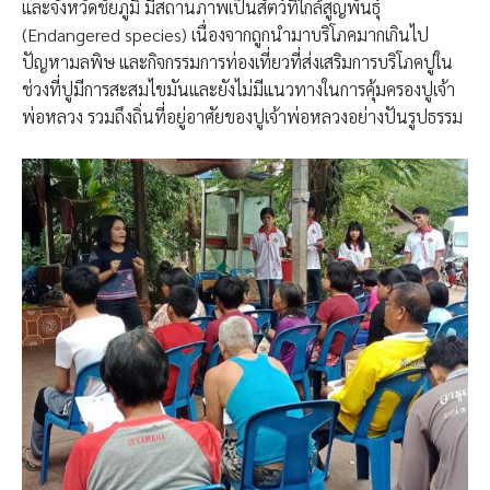
และจังหวัดชัยภูมิ มีสถานภาพเป็นสัตว์ที่ใกล้สูญพันธุ์
(Endangered species) เนื่องจากถูกนำมาบริโภคมากเกินไป
ปัญหามลพิษ และกิจกรรมการท่องเที่ยวที่ส่งเสริมการบริโภคปูใน
ช่วงที่ปูมีการสะสมไขมันและยังไม่มีแนวทางในการคุ้มครองปูเจ้า
พ่อหลวง รวมถึงถิ่นที่อยู่อาศัยของปูเจ้าพ่อหลวงอย่างปันรูปธรรม