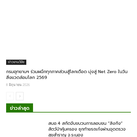
ข่าวงานวิจัย
​กรมอุทยานฯ ร่วมผนึกทุกภาคส่วนสู้โลกเดือด มุ่งสู่ Net Zero ในวัน
สิ่งแวดล้อมโลก 2569
8 มิถุนายน 2026
ข่าวล่าสุด
สบอ.4 สกัดจับขบวนการลอบขน “ลิงกัง”
สัตว์ป่าคุ้มครอง ซุกท้ายรถเก๋งผ่านจุดตรวจ
สุขสำราญ จ.ระนอง