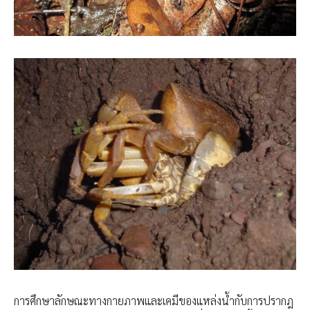
การศึกษาลักษณะทางกายภาพและเคมีของแหล่งน้ำกับการปรากฎ