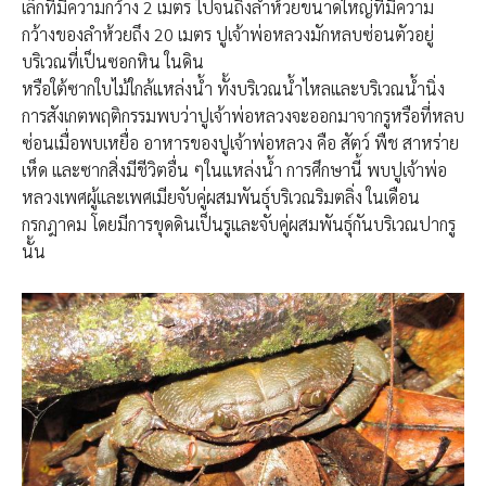
เล็กที่มีความกว้าง 2 เมตร ไปจนถึงลำห้วยขนาดใหญ่ที่มีความ
กว้างของลำห้วยถึง 20 เมตร ปูเจ้าพ่อหลวงมักหลบซ่อนตัวอยู่
บริเวณที่เป็นซอกหิน ในดิน
หรือใต้ซากใบไม้ใกล้แหล่งน้ำ ทั้งบริเวณน้ำไหลและบริเวณน้ำนิ่ง
การสังเกตพฤติกรรมพบว่าปูเจ้าพ่อหลวงจะออกมาจากรูหรือที่หลบ
ซ่อนเมื่อพบเหยื่อ อาหารของปูเจ้าพ่อหลวง คือ สัตว์ พืช สาหร่าย
เห็ด และซากสิ่งมีชีวิตอื่น ๆในแหล่งน้ำ การศึกษานี้ พบปูเจ้าพ่อ
หลวงเพศผู้และเพศเมียจับคู่ผสมพันธุ์บริเวณริมตลิ่ง ในเดือน
กรกฎาคม โดยมีการขุดดินเป็นรูและจับคู่ผสมพันธุ์กันบริเวณปากรู
นั้น