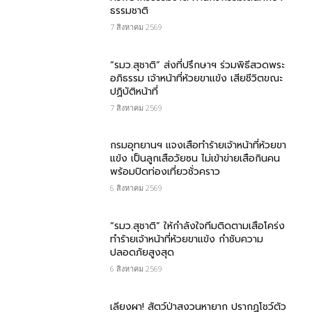
ธรรมชาติ
7 สิงหาคม 2569
“รมว.สุชาติ” ส่งที่ปรึกษาฯ ร่วมพิธีสวดพระ
อภิธรรม เจ้าหน้าที่ห้วยขาแข้ง เสียชีวิตขณะ
ปฏิบัติหน้าที่
7 สิงหาคม 2569
กรม​อุทยานฯ แจงเสือทำร้ายเจ้าหน้าที่ห้วยขา
แข้ง เป็นลูกเสือวัยซน ไม่เข้าข่ายเสือกินคน
พร้อมปิดท่องเที่ยวชั่วคราว
6 สิงหาคม 2569
“รมว.สุชาติ” ให้กำลังใจทีมติดตามเสือโคร่ง
ทำร้ายเจ้าหน้าที่ห้วยขาแข้ง กำชับความ
ปลอดภัยสูงสุด
6 สิงหาคม 2569
เลียงผา! สัตว์ป่าสงวนหายาก ปรากฏโชว์ตัว