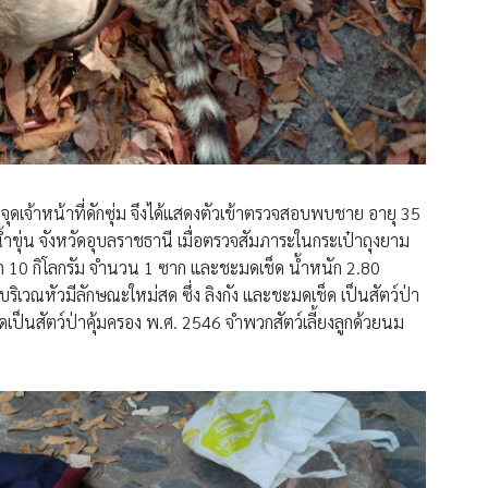
จุดเจ้าหน้าที่ดักซุ่ม จึงได้แสดงตัวเข้าตรวจสอบพบชาย อายุ 35
ุ่น จังหวัดอุบลราชธานี เมื่อตรวจสัมภาระในกระเป๋าถุงยาม
ก 10 กิโลกรัม จำนวน 1 ซาก และชะมดเช็ด น้ำหนัก 2.80
่บริเวณหัวมีลักษณะใหม่สด ซึ่ง ลิงกัง และชะมดเช็ด เป็นสัตว์ป่า
็นสัตว์ป่าคุ้มครอง พ.ศ. 2546 จำพวกสัตว์เลี้ยงลูกด้วยนม