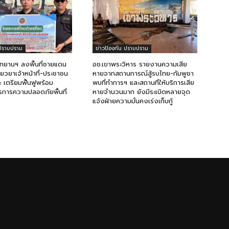
 ปราบปราม
ข่าวป้องกัน ปราบปราม
ุทยานฯ ลงพื้นที่ชายแดน
อช.เขาพระวิหาร รายงานความเสีย
ียวยาเจ้าหน้าที่-ประชาชน
หายจากสถานการณ์สู้รบไทย-กัมพูชา
 เตรียมฟื้นฟูพร้อม
พบที่ทำการฯ และสถานที่ให้บริการเสีย
การความปลอดภัยพื้นที่
หายจำนวนมาก ยังมีระเบิดหลายจุด
แจ้งฝ่ายความมั่นคงเร่งเก็บกู้