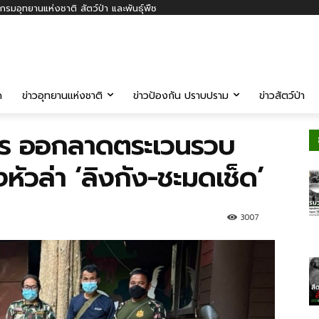
รมอุทยานแห่งชาติ สัตว์ป่า และพันธุ์พืช
ค
ข่าวอุทยานแห่งชาติ
ข่าวป้องกัน ปราบปราม
ข่าวสัตว์ป่า
หาร ออกลาดตระเวนรวบ
ิงหัวล่า ‘ลิงกัง-ชะมดเช็ด’
3007