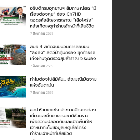
อธิบดีกรมอุทยานฯ สัมภาษณ์สด “มี
เรื่องต้องคุย” ช่อง Ch7HD
ถอดรหัสสัญชาตญาณ “เสือโคร่ง”
หลังเกิดเหตุทำร้ายเจ้าหน้าที่เสียชีวิต
7 สิงหาคม 2569
สบอ.4 สกัดจับขบวนการลอบขน
“ลิงกัง” สัตว์ป่าคุ้มครอง ซุกท้ายรถ
เก๋งผ่านจุดตรวจสุขสำราญ จ.ระนอง
7 สิงหาคม 2569
ทำไมต้องไปสิมิลัน… อัญมณีเม็ดงาม
แห่งอันดามัน
7 สิงหาคม 2569
ขสป.ห้วยขาแข้ง ประกาศปิดการท่อง
เที่ยวและศึกษาธรรมชาติชั่วคราว
เพื่อความปลอดภัยและเปิดพื้นที่ให้
เจ้าหน้าที่เก็บข้อมูลเหตุเสือโคร่ง
ทำร้ายเจ้าหน้าที่เสียชีวิต