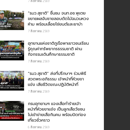
7 สิงหาคม 2569
“รมว.สุชาติ” ชื่นชม​ จนท.อช.พุเตย​
ขยายผลจับชายลอบตัดไม้ฉนวนหวง
ห้าม พร้อมเลื่อยโซ่ยนต์และยาบ้า
7 สิงหาคม 2569
อุทยานแห่งชาติภูเรือพาเยาวชนเรียน
รู้คุณค่าทรัพยากรธรรมชาติ ผ่าน
กิจกรรมเดินศึกษาธรรมชาติ
7 สิงหาคม 2569
“รมว.สุชาติ” ส่งที่ปรึกษาฯ ร่วมพิธี
สวดพระอภิธรรม เจ้าหน้าที่ห้วยขา
แข้ง เสียชีวิตขณะปฏิบัติหน้าที่
7 สิงหาคม 2569
กรม​อุทยานฯ แจงเสือทำร้ายเจ้า
หน้าที่ห้วยขาแข้ง เป็นลูกเสือวัยซน
ไม่เข้าข่ายเสือกินคน พร้อมปิดท่อง
เที่ยวชั่วคราว
6 สิงหาคม 2569