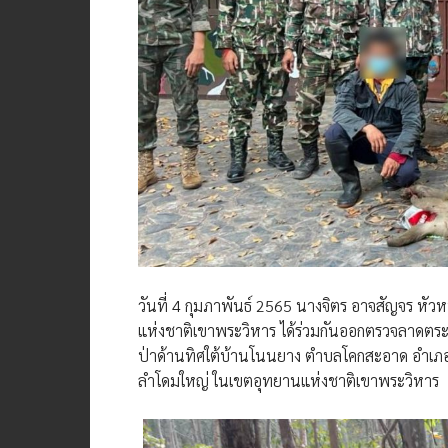
วันที่ 4 กุมภาพันธ์ 2565 นางจิตร อาจสัญจร หัว
แห่งชาติเขาพระวิหาร ได้ร่วมกันออกตรวจลาดตร
ป่าด้านทิศใต้บ้านโนนยาง ตำบลโคกสะอาด อำเภอน้
ลำโดมใหญ่ ในเขตอุทยานแห่งชาติเขาพระวิหาร