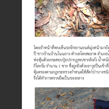
โดยเจ้าหน้าที่พบเห็นรถจักรยานยนต์มุ่งหน้ามายัง
ปี ชาวบ้านบ้านโนนยาง ตำบลโคกสะอาด อำเภอน้ำข
ห่อหุ้มด้วยกระสอบปุ๋ยปรากฏพบซากลิงกัง น้ำหนั
กิโลกรัม จำนวน 1 ซาก ซึ่งถูกยิงด้วยอาวุธปืนเข้าที
คุ้มครองตามกฎกระทรวงกำหนดให้สัตว์ป่าบางชนิดเป
จึงได้ทำการตรวจยึดเป็นของกลาง