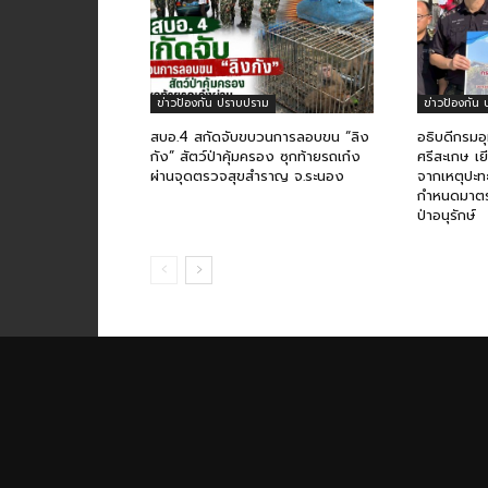
ข่าวป้องกัน ปราบปราม
ข่าวป้องกัน
สบอ.4 สกัดจับขบวนการลอบขน “ลิง
อธิบดีกรมอ
กัง” สัตว์ป่าคุ้มครอง ซุกท้ายรถเก๋ง
ศรีสะเกษ เย
ผ่านจุดตรวจสุขสำราญ จ.ระนอง
จากเหตุปะทะ
กำหนดมาตร
ป่าอนุรักษ์