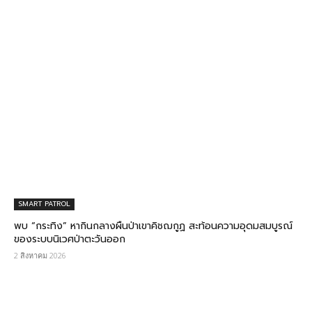
SMART PATROL
พบ “กระทิง” หากินกลางผืนป่าเขาคิชฌกูฏ สะท้อนความอุดมสมบูรณ์
ของระบบนิเวศป่าตะวันออก
2 สิงหาคม 2026