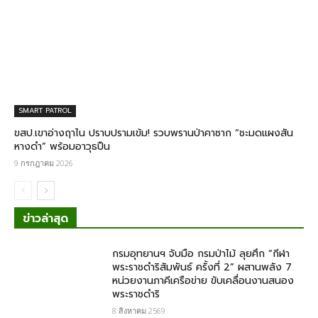
SMART PATROL
ขสป.เขาอ่างฤาไน ปราบปรามเข้ม! รวบพรานป่าคาซาก “ชะมดแผงสัน
หางดำ” พร้อมอาวุธปืน
9 กรกฎาคม 2026
ข่าวล่าสุด
กรมอุทยานฯ จับมือ กรมป่าไม้ ลุยศึก “กีฬา
พระราชดำริสัมพันธ์ ครั้งที่ 2” ผสานพลัง 7
หน่วยงานภาคีเครือข่าย ขับเคลื่อนงานสนอง
พระราชดำริ
8 สิงหาคม 2569