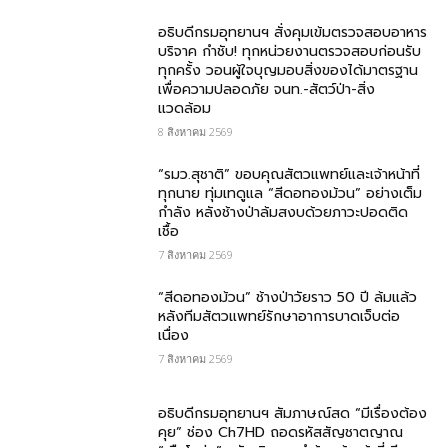
อธิบดีกรมอุทยานฯ สั่งคุมเข้มตรวจสอบอาหาร
บริจาค​ กำชับ! ทุกหน่วยงานตรวจสอบก่อนรับ
ทุกครั้ง วอนผู้ใจบุญมอบสิ่งของได้มาตรฐาน
เพื่อความปลอดภัย​ จนท.-สัตว์ป่า-สิ่ง
แวดล้อม
8 สิงหาคม 2569
“รมว.สุชาติ” ขอบคุณสัตวแพทย์และเจ้าหน้าที่
ทุกนาย ทุ่มเทดูแล “สีดอทองม้วน” อย่างเต็ม
กำลัง หลังช้างป่าล้มสงบด้วยภาวะปอดติด
เชื้อ
7 สิงหาคม 2569
“สีดอทองม้วน” ช้างป่าวัยราว 50 ปี ล้มแล้ว
หลังทีมสัตวแพทย์รักษาอาการบาดเจ็บต่อ
เนื่อง
7 สิงหาคม 2569
อธิบดีกรมอุทยานฯ สัมภาษณ์สด “มีเรื่องต้อง
คุย” ช่อง Ch7HD ถอดรหัสสัญชาตญาณ