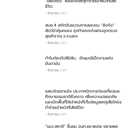
“เสือโคร่ง” หลังเกิดเหตุทำร้ายเจ้าหน้าที่เสีย
ชีวิต
7 สิงหาคม 2569
สบอ.4 สกัดจับขบวนการลอบขน “ลิงกัง”
สัตว์ป่าคุ้มครอง ซุกท้ายรถเก๋งผ่านจุดตรวจ
สุขสำราญ จ.ระนอง
7 สิงหาคม 2569
ทำไมต้องไปสิมิลัน… อัญมณีเม็ดงามแห่ง
อันดามัน
7 สิงหาคม 2569
ขสป.ห้วยขาแข้ง ประกาศปิดการท่องเที่ยวและ
ศึกษาธรรมชาติชั่วคราว เพื่อความปลอดภัย
และเปิดพื้นที่ให้เจ้าหน้าที่เก็บข้อมูลเหตุเสือโคร่ง
ทำร้ายเจ้าหน้าที่เสียชีวิต
7 สิงหาคม 2569
“รมว.สุชาติ” ชื่นชม​ จนท.อช.พุเตย​ ขยายผล