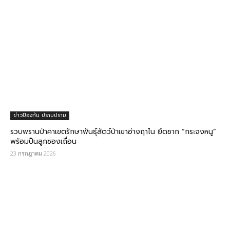
ข่าวป้องกัน ปราบปราม
รวบพรานป่าคาเขตรักษาพันธุ์สัตว์ป่าเขาอ่างฤาไน ยึดซาก “กระจงหนู”
พร้อมปืนลูกซองเถื่อน
23 กรกฎาคม 2026